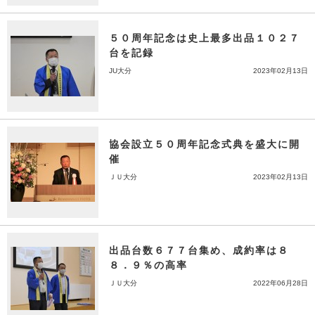
５０周年記念は史上最多出品１０２７
台を記録
JU大分
2023年02月13日
協会設立５０周年記念式典を盛大に開
催
ＪＵ大分
2023年02月13日
出品台数６７７台集め、成約率は８
８．９％の高率
ＪＵ大分
2022年06月28日