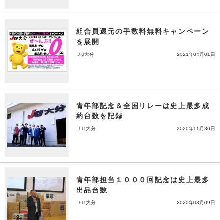
組合員還元の手数料無料キャンペーン
を展開
ＪU大分
2021年04月01日
青年部記念＆全国リレーは史上最多成
約台数を記録
ＪＵ大分
2020年11月30日
青年部担当１０００回記念は史上最多
出品台数
ＪＵ大分
2020年03月09日