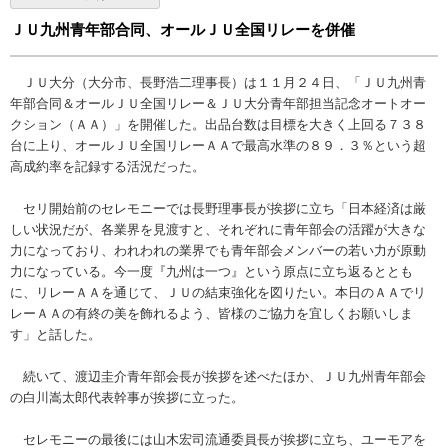
ＪＵ九州青年部合同、オールＪＵ全国リレーを併催
ＪＵ大分（大分市、長野浩二理事長）は１１月２４日、「ＪＵ九州青
年部合同＆オールＪＵ全国リレー＆ＪＵ大分青年部担当記念オートオー
クション（ＡＡ）」を開催した。出品台数は目標を大きく上回る７３８
台に上り、オールＪＵ全国リレーＡＡで最高水準の８９．３％という超
高成約率を記録する活況だった。
セリ開始前のセレモニーでは長野理事長が挨拶に立ち「日本経済は厳
しい状況だが、各業界を見渡すと、それぞれに青年部会の活躍が大きな
力になっており、われわれの業界でも青年部会メンバーの若い力が原動
力になっている。今一度『九州は一つ』という原点に立ち返るととも
に、リレーＡＡを通じて、ＪＵの結束強化を図りたい。本日のＡＡでリ
レーＡＡの有終の美を飾れるよう、皆様のご協力を宜しくお願いしま
す」と話した。
続いて、渡辺圭介青年部会長が挨拶を述べたほか、ＪＵ九州青年部会
の白川嵩太郎代表幹事が挨拶に立った。
セレモニーの最後には山木宏司流通委員長が挨拶に立ち、ユーモアを