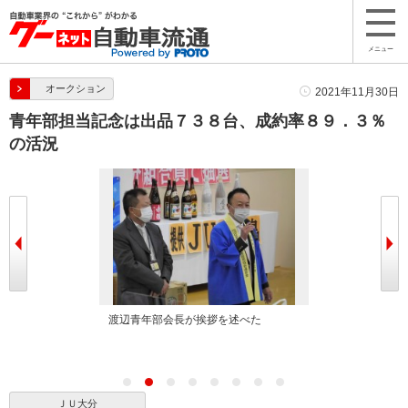
メニュー
オークション
2021年11月30日
青年部担当記念は出品７３８台、成約率８９．３％
の活況
への感謝の言葉
渡辺青年部会長が挨拶を述べた
ＪＵ九州青年部
拶を述べた
ＪＵ大分