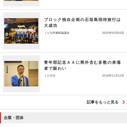
ブロック独自企画の石垣島招待旅行は
大成功
ＪＵ九州連絡協議会
2020年02月03日
青年部記念ＡＡに県外含む多数の来場
者で賑わい
ＪＵ大分
2019年11月12日
記事をもっと見る
企業・団体