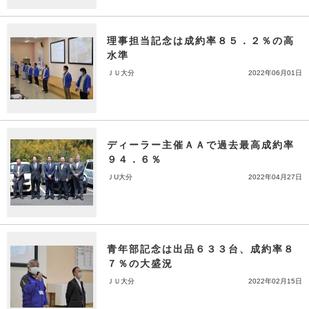
理事担当記念は成約率８５．２％の高
水準
ＪＵ大分
2022年06月01日
ディーラー主催ＡＡで過去最高成約率
９４．６％
ＪU大分
2022年04月27日
青年部記念は出品６３３台、成約率８
７％の大盛況
ＪＵ大分
2022年02月15日