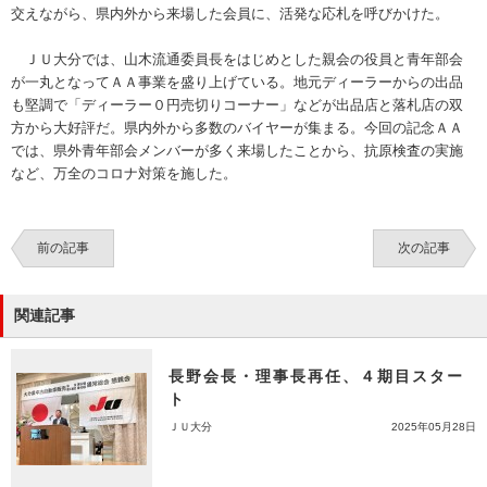
交えながら、県内外から来場した会員に、活発な応札を呼びかけた。
ＪＵ大分では、山木流通委員長をはじめとした親会の役員と青年部会
が一丸となってＡＡ事業を盛り上げている。地元ディーラーからの出品
も堅調で「ディーラー０円売切りコーナー」などが出品店と落札店の双
方から大好評だ。県内外から多数のバイヤーが集まる。今回の記念ＡＡ
では、県外青年部会メンバーが多く来場したことから、抗原検査の実施
など、万全のコロナ対策を施した。
前の記事
次の記事
関連記事
長野会長・理事長再任、４期目スター
ト
ＪＵ大分
2025年05月28日