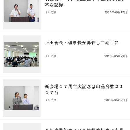
率を記録
ＪＵ広島
2025年08月25日
上田会長・理事長が再任し二期目に
ＪＵ広島
2025年05月29日
新会場１７周年大記念は出品台数２１
１７台
ＪＵ広島
2025年05月22日