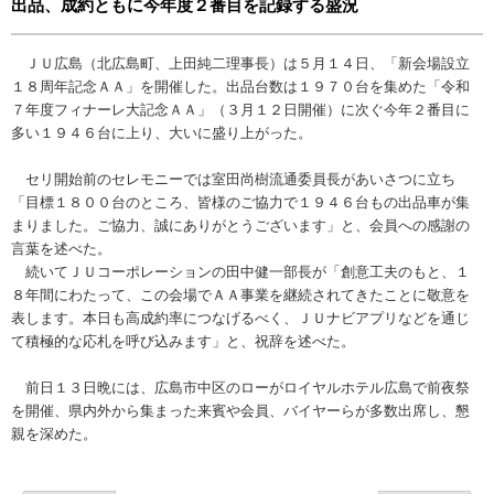
出品、成約ともに今年度２番目を記録する盛況
ＪＵ広島（北広島町、上田純二理事長）は５月１４日、「新会場設立
１８周年記念ＡＡ」を開催した。出品台数は１９７０台を集めた「令和
７年度フィナーレ大記念ＡＡ」（３月１２日開催）に次ぐ今年２番目に
多い１９４６台に上り、大いに盛り上がった。
セリ開始前のセレモニーでは室田尚樹流通委員長があいさつに立ち
「目標１８００台のところ、皆様のご協力で１９４６台もの出品車が集
まりました。ご協力、誠にありがとうございます」と、会員への感謝の
言葉を述べた。
続いてＪＵコーポレーションの田中健一部長が「創意工夫のもと、１
８年間にわたって、この会場でＡＡ事業を継続されてきたことに敬意を
表します。本日も高成約率につなげるべく、ＪＵナビアプリなどを通じ
て積極的な応札を呼び込みます」と、祝辞を述べた。
前日１３日晩には、広島市中区のローがロイヤルホテル広島で前夜祭
を開催、県内外から集まった来賓や会員、バイヤーらが多数出席し、懇
親を深めた。