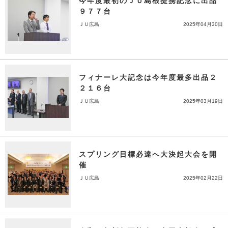
今年度最初のＪＵ島根提携記念に出品
９７７台
ＪＵ広島
2025年04月30日
フィナーレ大記念は今年度最多出品２
２１６台
ＪＵ広島
2025年03月19日
スプリング目標必達へ大決起大会を開
催
ＪＵ広島
2025年02月22日