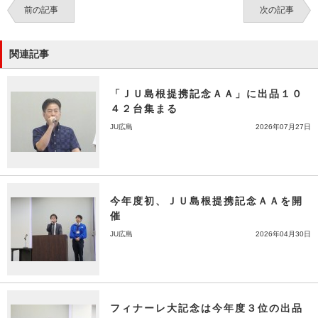
前の記事
次の記事
関連記事
「ＪＵ島根提携記念ＡＡ」に出品１０
４２台集まる
JU広島
2026年07月27日
今年度初、ＪＵ島根提携記念ＡＡを開
催
JU広島
2026年04月30日
フィナーレ大記念は今年度３位の出品