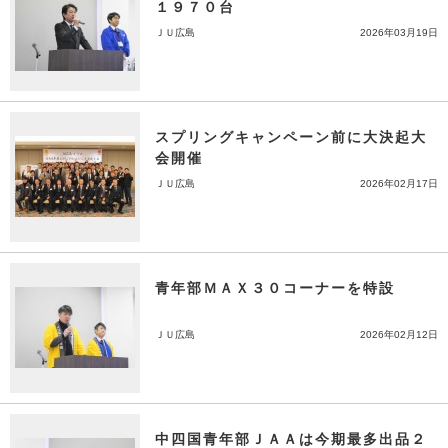
１９７０台
ＪＵ広島
2026年03月19日
スプリングキャンペーン前に大決起大
会開催
ＪＵ広島
2026年02月17日
青年部ＭＡＸ３０コーナーを特設
ＪＵ広島
2026年02月12日
中四国青年部ＪＡＡは今期最多出品２