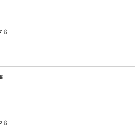
７台
催
２台