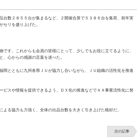
品台数２８５５台が集まるなど、２開催合算で５３８６台を集荷、前年実
がセリを盛り上げた。
物です。これからも会員の皆様にとって、少しでもお役に立てるように、
と、心からの感謝の言葉を述べた。
福岡とともに九州各県ＪＵが協力し合いながら、ＪＵ組織の活性化を推進
ービスや情報を提供できるよう、ＤＸ化の推進などでＡＡ事業活性化に努
による協力も力強く、全体の出品台数を大きく引き上げた格好だ。
次の記事