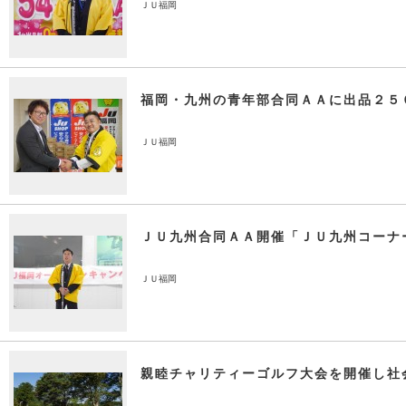
ＪＵ福岡
福岡・九州の青年部合同ＡＡに出品２５
ＪＵ福岡
ＪＵ九州合同ＡＡ開催「ＪＵ九州コーナ
ＪＵ福岡
親睦チャリティーゴルフ大会を開催し社