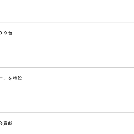
０９台
ー」を特設
会貢献