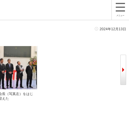
メニュー
2024年12月13日
会長（写真左）をはじ
ＪＵ九州各県の流通委員長が一堂に会
ＪＵ福岡
迎えた
した