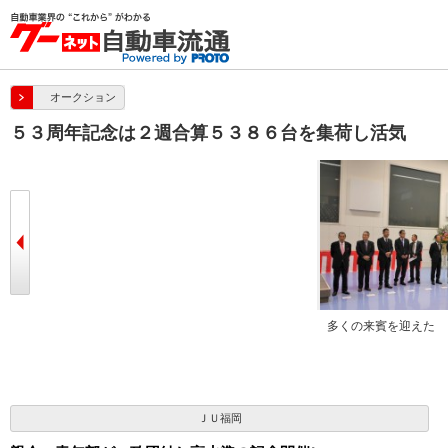
オークション
５３周年記念は２週合算５３８６台を集荷し活気
の言葉を述
ＪＵ福岡全役員が壇上に整列した
多くの来賓を迎えた
ＪＵ福岡