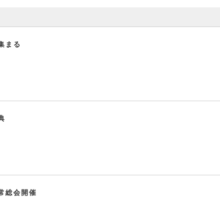
集まる
典
常総会開催