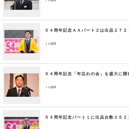
ＪＵ福岡
５４周年記念ＡＡパート２は出品２７２
ＪＵ福岡
５４周年記念「年忘れの会」を盛大に開
ＪＵ福岡
５４周年記念パート１に出品台数２５２