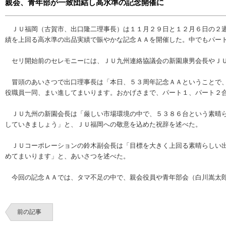
親会、青年部が一致団結し高水準の記念開催に
ＪＵ福岡（古賀市、出口隆二理事長）は１１月２９日と１２月６日の２週
績を上回る高水準の出品実績で賑やかな記念ＡＡを開催した。中でもパー
セリ開始前のセレモニーには、ＪＵ九州連絡協議会の新園康男会長やＪＵ
冒頭のあいさつで出口理事長は「本日、５３周年記念ＡＡということで、
役職員一同、まい進してまいります。おかげさまで、パート１、パート２
ＪＵ九州の新園会長は「厳しい市場環境の中で、５３８６台という素晴ら
していきましょう」と、ＪＵ福岡への敬意を込めた祝辞を述べた。
ＪＵコーポレーションの鈴木副会長は「目標を大きく上回る素晴らしい出
めてまいります」と、あいさつを述べた。
今回の記念ＡＡでは、タマ不足の中で、親会役員や青年部会（白川嵩太郎
前の記事