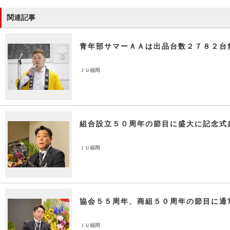
関連記事
青年部サマーＡＡは出品台数２７８２台
ＪＵ福岡
組合設立５０周年の節目に盛大に記念式
ＪＵ福岡
協会５５周年、商組５０周年の節目に通
ＪＵ福岡