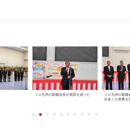
ＪＵ九州の新園会長が祝辞を述べた
ＪＵ九州の新園
め多くの来賓を