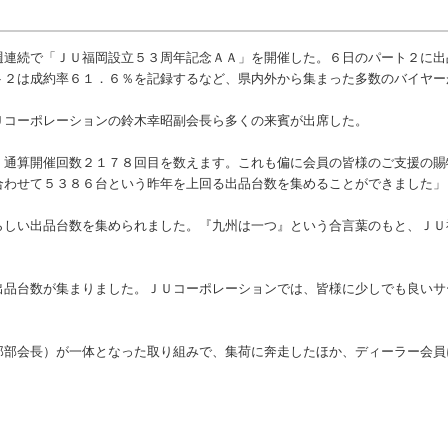
連続で「ＪＵ福岡設立５３周年記念ＡＡ」を開催した。６日のパート２に出
ト２は成約率６１．６％を記録するなど、県内外から集まった多数のバイヤー
コーポレーションの鈴木幸昭副会長ら多くの来賓が出席した。
通算開催回数２１７８回目を数えます。これも偏に会員の皆様のご支援の賜
合わせて５３８６台という昨年を上回る出品台数を集めることができました」
しい出品台数を集められました。『九州は一つ』という合言葉のもと、ＪＵ
品台数が集まりました。ＪＵコーポレーションでは、皆様に少しでも良いサ
部会長）が一体となった取り組みで、集荷に奔走したほか、ディーラー会員