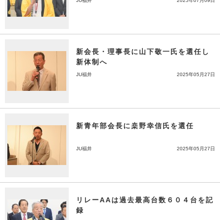
JU福井
2025年07月09日
新会長・理事長に山下敬一氏を選任し
新体制へ
JU福井
2025年05月27日
新青年部会長に桒野幸信氏を選任
JU福井
2025年05月27日
リレーAAは過去最高台数６０４台を記
録