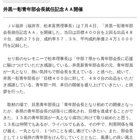
井黒一彰青年部会長就任記念ＡＡ開催
ＪＵ福井（福井市、松本富男理事長）は７月４日、「井黒一彰青年部
会長就任記念ＡＡ」を開催した。当日は目標４００台を上回る出品４８
０台、成約２７５台、成約率５７．３％、平均成約単価２４万１０００
円を記録した。
セリ前のセレモニーで松本理事長は「中部７県から青年部会長に応援
に駆けつけていただき感謝している。井黒新青年部会長の元、青年部員
が一丸となり、熱い気持ちで部会長を支えている」と述べた。続いて、
井黒一彰青年部長が「目標４００台に対して、４８０台の出品をいただ
き感謝している。青年部一同、本日の開催を盛り上げていきたい」と挨
拶を行った。
取材の場で、目黒青年部長は「青年部会長となり初めての開催となっ
たが、各県の青年部会長の頑張りに感化され、目標を達成することがで
きた。１３名の青年部員が一丸となり成功に向けて取り組めたと思う。
１３名は仲間でもあるが、ライバルでもある。その中で、利害関係を飛
び越え、一丸となり、１つのことを成し遂げていきたい。また、部会長
としてＪＵ福井の青年部をけん引していくとともに、風通しの良い風土