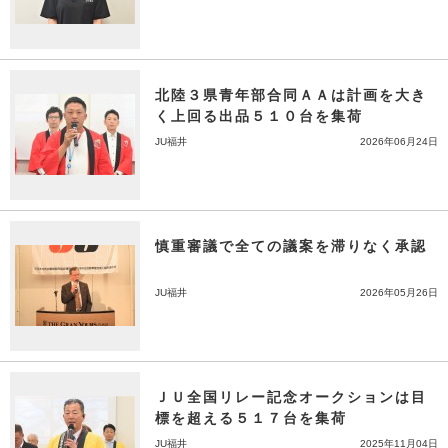
北陸３県青年部合同ＡＡは計画を大き
く上回る出品５１０台を集荷
JU福井
2026年06月24日
慎重審議で全ての議案を滞りなく承認
JU福井
2026年05月26日
ＪＵ全国リレー記念オークションは目
標を超える５１７台を集荷
JU福井
2025年11月04日