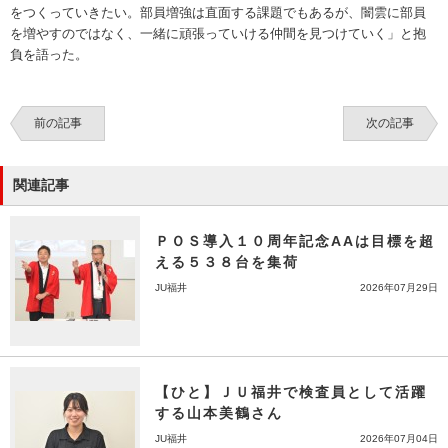
をつくっていきたい。部員増強は直面する課題でもあるが、闇雲に部員
を増やすのではなく、一緒に頑張っていける仲間を見つけていく」と抱
負を語った。
前の記事
次の記事
関連記事
ＰＯＳ導入１０周年記念AAは目標を超
える５３８台を集荷
JU福井
2026年07月29日
【ひと】ＪＵ福井で検査員として活躍
する山本美鶴さん
JU福井
2026年07月04日