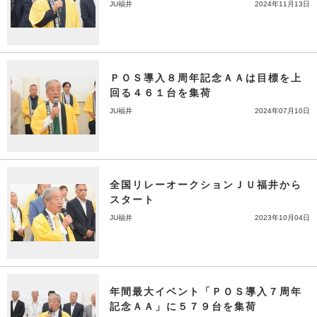
JU福井
2024年11月13日
ＰＯＳ導入８周年記念ＡＡは目標を上
回る４６１台を集荷
JU福井
2024年07月10日
全国リレーオークションＪＵ福井から
スタート
JU福井
2023年10月04日
年間最大イベント「ＰＯＳ導入７周年
記念ＡＡ」に５７９台を集荷