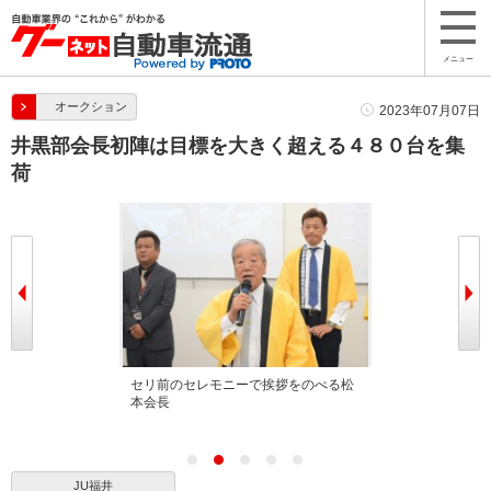
メニュー
オークション
2023年07月07日
井黒部会長初陣は目標を大きく超える４８０台を集
荷
挨拶をのべる井
セリ前のセレモニーで挨拶をのべる松
中部７県の青年
本会長
JU福井