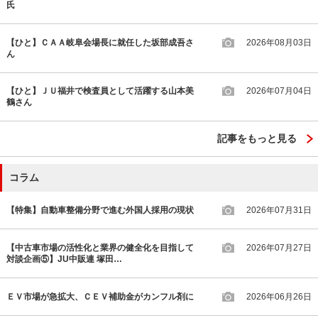
氏
【ひと】ＣＡＡ岐阜会場長に就任した坂部成吾さ
2026年08月03日
ん
【ひと】ＪＵ福井で検査員として活躍する山本美
2026年07月04日
鶴さん
記事をもっと見る
コラム
【特集】自動車整備分野で進む外国人採用の現状
2026年07月31日
【中古車市場の活性化と業界の健全化を目指して
2026年07月27日
対談企画⑤】JU中販連 塚田…
ＥＶ市場が急拡大、ＣＥＶ補助金がカンフル剤に
2026年06月26日