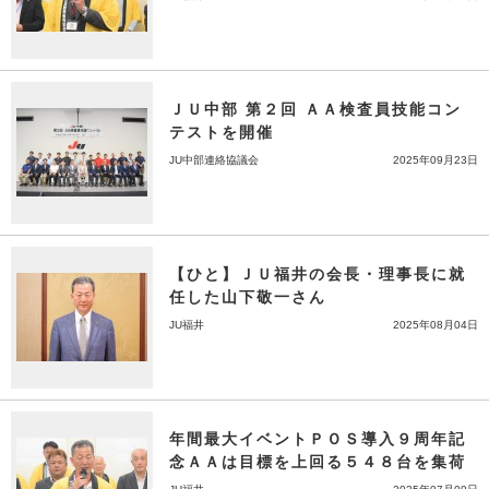
ＪＵ中部 第２回 ＡＡ検査員技能コン
テストを開催
JU中部連絡協議会
2025年09月23日
【ひと】ＪＵ福井の会長・理事長に就
任した山下敬一さん
JU福井
2025年08月04日
年間最大イベントＰＯＳ導入９周年記
念ＡＡは目標を上回る５４８台を集荷