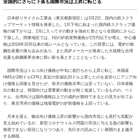
全国的にさらに下落も国際市況は上昇に転じる
日本鉄リサイクル工業会（東京都新宿区）は3月2日、国内の鉄スクラ
ップマーケット情報を発表した。1月下旬に始まった国内鉄スクラップ価
格の値下がりは、2月に入ってその動きを強めた形となり全国的にさらに
下落した。関東地区では、H2の炉前実勢価格が2万円以下が増え、中心価
格は2016年10月以来の低レベルとなっている。この背景には、電炉の粗
鋼生産量の落ち込みがあり、また高炉メーカーが発表した大規模な合理
化案も鉄鋼業界全体に暗い影を落とすこととなっている。
国際市況はトルコ向け価格が中旬に底打ちから上昇に転じ、米国産
HMSが280ドルCFRと直近の安値比20ドル上昇したのを皮切りにアジア向
け価格も回復を見せたが、前月の価格水準には至っていない。日本産輸
出の動きは、韓国向けは需要家の動きが鈍く低迷しているものの、ベト
ナム、台湾向けは国内価格以上での成約が期待できるとの見方が出てお
り、東京湾岸の価格は地場電炉の炉前価格を上回っている。
月末を迎え、輸出向け価格上昇の影響から国内市況にも底打ち気配が
見え始めているが、新型コロナウィルス問題の市況に与える負の影響も
無視できない状況になりつつあり、先行きの読みにくい展開のまま越月
する模様。