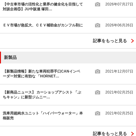
【中古車市場の活性化と業界の健全化を目指して
2026年07月27日
対談企画⑤】JU中販連 塚田…
ＥＶ市場が急拡大、ＣＥＶ補助金がカンフル剤に
2026年06月26日
記事をもっと見る
新製品
【新製品情報】新たな車両犯罪手口CANインベ
2021年12月07日
ーダー対策に有効な 「HORNET…
【新商品ニュース】 カーショップアシスト 「ぷ
2021年02月25日
ちキャン」に新型ジムニー…
洗車用超純水ユニット「ハイパーウォーター」本
2021年02月25日
格販売
記事をもっと見る