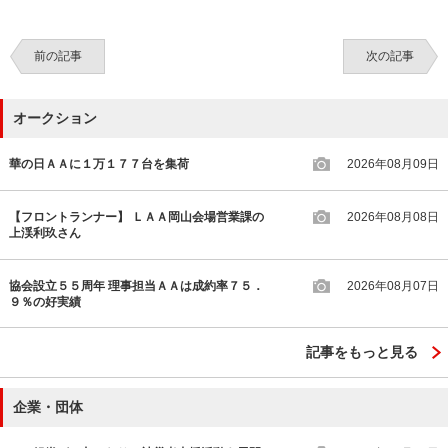
前の記事
次の記事
オークション
華の日ＡＡに１万１７７台を集荷
2026年08月09日
【フロントランナー】 ＬＡＡ岡山会場営業課の
2026年08月08日
上渓利玖さん
協会設立５５周年 理事担当ＡＡは成約率７５．
2026年08月07日
９％の好実績
記事をもっと見る
企業・団体