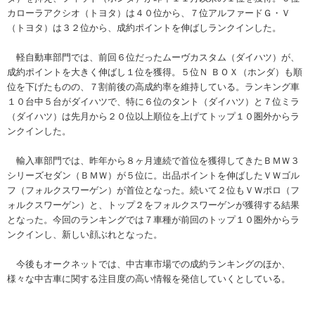
カローラアクシオ（トヨタ）は４０位から、７位アルファードＧ・Ｖ
（トヨタ）は３２位から、成約ポイントを伸ばしランクインした。
軽自動車部門では、前回６位だったムーヴカスタム（ダイハツ）が、
成約ポイントを大きく伸ばし１位を獲得。５位Ｎ ＢＯＸ（ホンダ）も順
位を下げたものの、７割前後の高成約率を維持している。ランキング車
１０台中５台がダイハツで、特に６位のタント（ダイハツ）と７位ミラ
（ダイハツ）は先月から２０位以上順位を上げてトップ１０圏外からラ
ンクインした。
輸入車部門では、昨年から８ヶ月連続で首位を獲得してきたＢＭＷ３
シリーズセダン（ＢＭＷ）が５位に。出品ポイントを伸ばしたＶＷゴル
フ（フォルクスワーゲン）が首位となった。続いて２位もＶＷポロ（フ
ォルクスワーゲン）と、トップ２をフォルクスワーゲンが獲得する結果
となった。今回のランキングでは７車種が前回のトップ１０圏外からラ
ンクインし、新しい顔ぶれとなった。
今後もオークネットでは、中古車市場での成約ランキングのほか、
様々な中古車に関する注目度の高い情報を発信していくとしている。