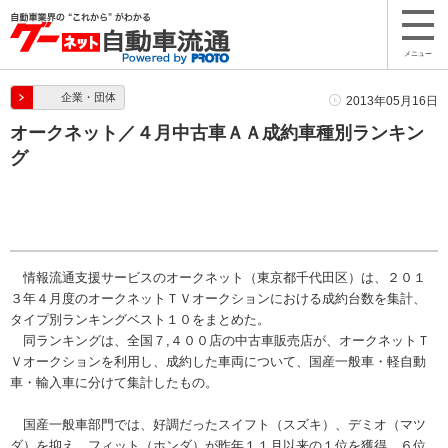
メニュー
企業・団体
2013年05月16日
オークネット／４月中古車ＡＡ成約車種別ランキン
グ
情報流通支援サービスのオークネット（東京都千代田区）は、２０１
３年４月度のオークネットＴＶオークションにおける成約台数を集計、
タイプ別ランキングベスト１０をまとめた。
同ランキングは、全国７,４００店の中古車販売店が、オークネットＴ
Ｖオークションを利用し、成約した車両について、国産一般車・軽自動
車・輸入車に分けて集計したもの。
国産一般車部門では、好調だったスイフト（スズキ）、デミオ（マツ
ダ）を抑え、フィット（ホンダ）が昨年１１月以来の１位を獲得。６位