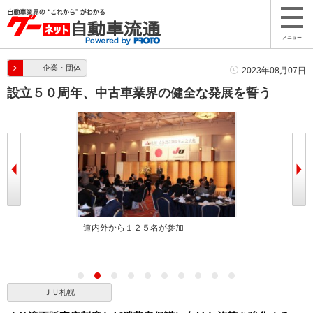
メニュー
企業・団体
2023年08月07日
設立５０周年、中古車業界の健全な発展を誓う
で挨拶に立つ近
道内外から１２５名が参加
祝辞を述べる海
ＪＵ札幌