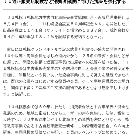
ＪＵ適正販売店制度など消費者保護に向けた施策を強化する
ＪＵ札幌（札幌地方中古自動車販売事業協同組合・近藤昇理事長）は
８月４日（金）、「ＪＵ札幌協会設立５０周年記念ＡＡ」を開催した。
出品台数は１１４１台（サテライト会場含め１６８７台）、成約台数８
９４台、成約率は７８．４％を記録する好結果となった。
前日には札幌グランドホテルで記念式典と祝賀会が盛大に開催され、
ＪＵ中販連・海津会長をはじめ道内外から１２５名の来賓・会員などが
出席した。開宴の挨拶で近藤理事長は出席者への祝辞を述べた後、「Ｊ
Ｕ札幌協会は中古車販売業界の社会的地位向上と会員企業の経営安定を
目標に、半世紀という長いあいだ協会事業に対して努力を継続できたの
は、歴代の会長をはじめとする役員や会員、そして事務局職員のご尽力
と、関係する多くの皆様のご支援の賜物であると心より感謝申し上げま
す」と挨拶した。
ＪＵ札幌協会では５０年にわたり、消費者保護と中古車業界の健全な
発展のため、地域に密着しながらユーザーの声を集約し、法制、税制に
反映すべくＪＵ中販連本部やＪＵ北海道との連携を密にとりながら、指
導教育事業である中古自動車販売士研修、古物管理者講習会、ＣＳ向上
研修、車両見極め研修などを行い、会員のレベルアップに努めている。