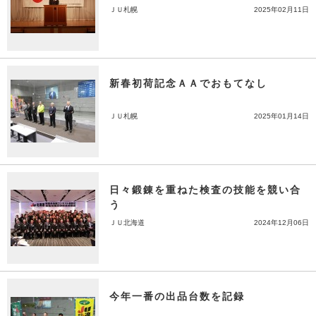
ＪＵ札幌
2025年02月11日
新春初荷記念ＡＡでおもてなし
ＪＵ札幌
2025年01月14日
日々鍛錬を重ねた検査の技能を競い合
う
ＪＵ北海道
2024年12月06日
今年一番の出品台数を記録