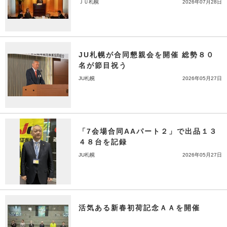
ＪＵ札幌
2026年07月28日
JU札幌が合同懇親会を開催 総勢８０
名が節目祝う
JU札幌
2026年05月27日
「7会場合同AAパート２」で出品１３
４８台を記録
JU札幌
2026年05月27日
活気ある新春初荷記念ＡＡを開催