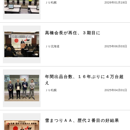
ＪＵ札幌
2026年01月19日
高橋会長が再任、３期目に
ＪＵ北海道
2025年06月03日
年間出品台数、１６年ぶりに４万台超
え
ＪＵ札幌
2025年04月01日
雪まつりＡＡ、歴代２番目の好結果