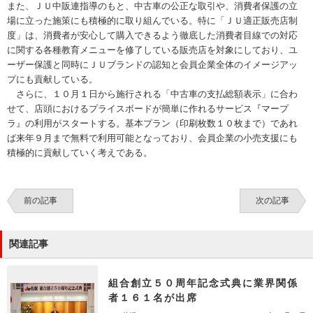
また、ＪＵ中販連指導のもと、中古車の公正な取引や、消費者保護の立
場に立った施策にも積極的に取り組んでいる。特に「ＪＵ適正販売店制
度」は、消費者が安心して購入できるよう徹底した消費者目線での対応
に関する各種教育メニューを修了している販売店を対象にしており、ユ
ーザー保護と同時にＪＵブランドの認知と会員企業全体のイメージアッ
プにも貢献している。
さらに、１０月１日から施行される「中古車の支払総額表示」に合わ
せて、店頭におけるプライスボードが簡単に作れるサービス『マープ
ラ』の利用がスタートする。基本プラン（印刷枚数１０枚まで）であれ
ば来年９月まで無料で利用可能となっており、会員企業の小売支援にも
積極的に貢献していく考えである。
前の記事
次の記事
関連記事
組合創立５０周年記念式典に業界関係
者１６１名が出席