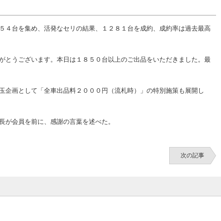
５４台を集め、活発なセリの結果、１２８１台を成約、成約率は過去最高
がとうございます。本日は１８５０台以上のご出品をいただきました。最
玉企画として「全車出品料２０００円（流札時）」の特別施策も展開し
長が会員を前に、感謝の言葉を述べた。
次の記事