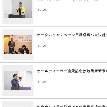
ＪＵ広島
オータムキャンペーン目標必達へ大決起
ＪＵ広島
オールディーラー協賛記念は地元産新米
ＪＵ広島