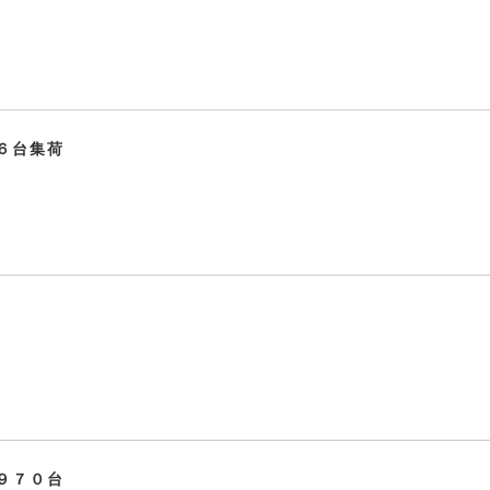
６台集荷
９７０台