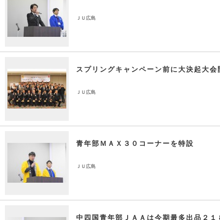
ＪＵ広島
スプリングキャンペーン前に大決起大会
ＪＵ広島
青年部ＭＡＸ３０コーナーを特設
ＪＵ広島
中四国青年部ＪＡＡは今期最多出品２１