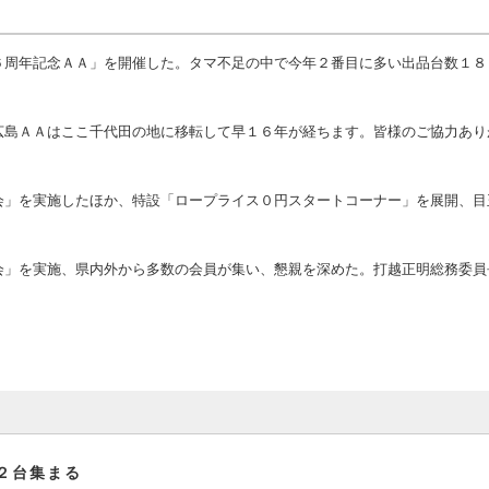
周年記念ＡＡ」を開催した。タマ不足の中で今年２番目に多い出品台数１８
島ＡＡはここ千代田の地に移転して早１６年が経ちます。皆様のご協力あり
」を実施したほか、特設「ロープライス０円スタートコーナー」を展開、目
」を実施、県内外から多数の会員が集い、懇親を深めた。打越正明総務委員
２台集まる