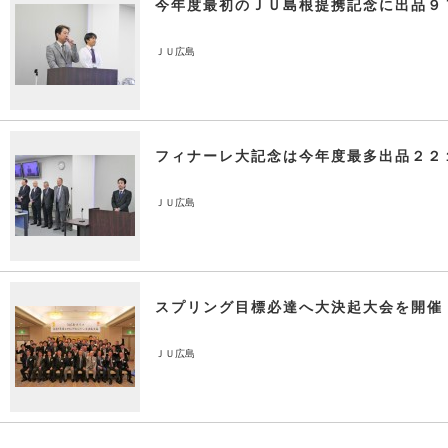
今年度最初のＪＵ島根提携記念に出品９
ＪＵ広島
フィナーレ大記念は今年度最多出品２２
ＪＵ広島
スプリング目標必達へ大決起大会を開催
ＪＵ広島