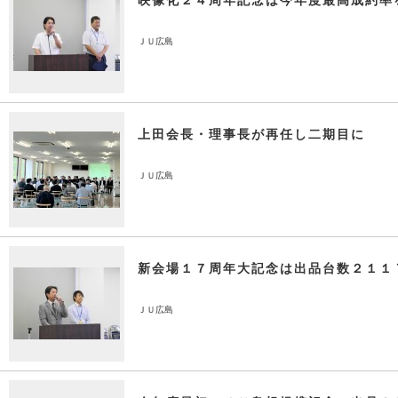
映像化２４周年記念は今年度最高成約率
ＪＵ広島
上田会長・理事長が再任し二期目に
ＪＵ広島
新会場１７周年大記念は出品台数２１１
ＪＵ広島