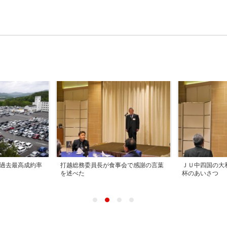
過去最高成約率
打越総務委員長が食事会で感謝の言葉
ＪＵ中四国の大
を述べた
杯のあいさつ