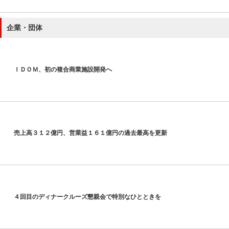
企業・団体
ＩＤＯＭ、初の複合商業施設開発へ
売上高３１２億円、営業益１６１億円の過去最高を更新
４回目のディナークルーズ懇親会で特別なひとときを