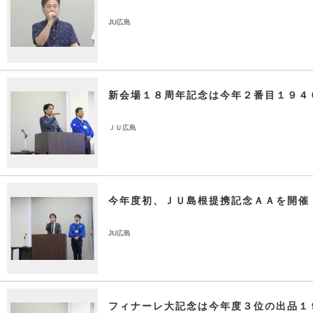
JU広島
新会場１８周年記念は今年２番目１９４
ＪＵ広島
今年度初、ＪＵ島根提携記念ＡＡを開催
JU広島
フィナーレ大記念は今年度３位の出品１