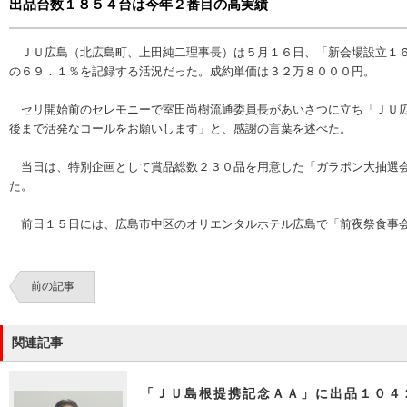
出品台数１８５４台は今年２番目の高実績
ＪＵ広島（北広島町、上田純二理事長）は５月１６日、「新会場設立１６
の６９．１％を記録する活況だった。成約単価は３２万８０００円。
セリ開始前のセレモニーで室田尚樹流通委員長があいさつに立ち「ＪＵ広
後まで活発なコールをお願いします」と、感謝の言葉を述べた。
当日は、特別企画として賞品総数２３０品を用意した「ガラポン大抽選会
た。
前日１５日には、広島市中区のオリエンタルホテル広島で「前夜祭食事会
前の記事
関連記事
「ＪＵ島根提携記念ＡＡ」に出品１０４