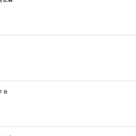
を記録
７台