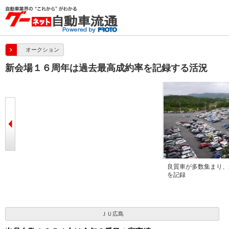
オークション
新会場１６周年は過去最高成約率を記録する活況
セリ開始前のセレモニーでは室田流通
良質車が多数集まり、
委員長があいさつを述べた
を記録
ＪＵ広島