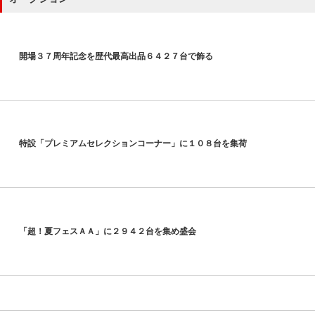
開場３７周年記念を歴代最高出品６４２７台で飾る
特設「プレミアムセレクションコーナー」に１０８台を集荷
「超！夏フェスＡＡ」に２９４２台を集め盛会