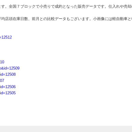
す。全国７ブロックで小売りで成約となった販売データです。仕入れや売却
均店頭在庫日数、前月との比較データもございます。小画像には軽自動車と
d=12512
510
to&id=12509
&id=12508
507
&id=12506
&id=12505