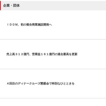
企業・団体
ＩＤＯＭ、初の複合商業施設開発へ
売上高３１２億円、営業益１６１億円の過去最高を更新
４回目のディナークルーズ懇親会で特別なひとときを