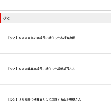
ひと
【ひと】ＣＡＡ東京の会場長に就任した木村智典氏
【ひと】ＣＡＡ岐阜会場長に就任した坂部成吾さん
【ひと】ＪＵ福井で検査員として活躍する山本美鶴さん