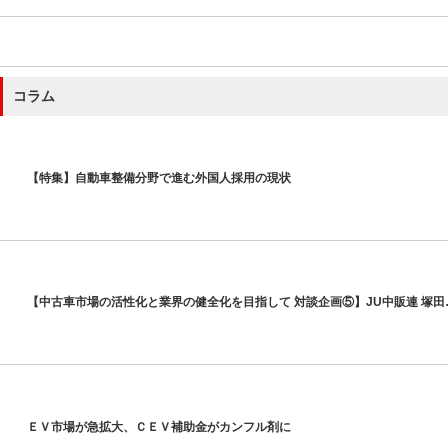
コラム
【特集】自動車整備分野で進む外国人採用の現状
【中古車市場の活性化と業界の健全化を目指して 対談企画⑤】JU中販連 塚田
ＥＶ市場が急拡大、ＣＥＶ補助金がカンフル剤に