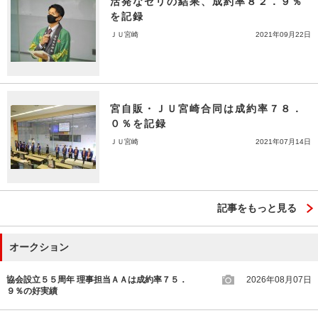
活発なセリの結果、成約率８２．９％
を記録
ＪＵ宮崎
2021年09月22日
宮自販・ＪＵ宮崎合同は成約率７８．
０％を記録
ＪＵ宮崎
2021年07月14日
記事をもっと見る
オークション
協会設立５５周年 理事担当ＡＡは成約率７５．
2026年08月07日
９％の好実績