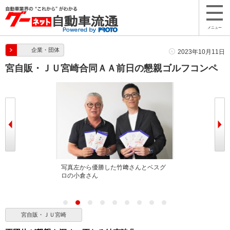
メニュー
企業・団体
2023年10月11日
宮自販・ＪＵ宮崎合同ＡＡ前日の懇親ゴルフコンペ
加者全員で記念
写真左から優勝した竹﨑さんとベスグ
日産サティオ宮
ロの小倉さん
を行った
宮自販・ＪＵ宮崎