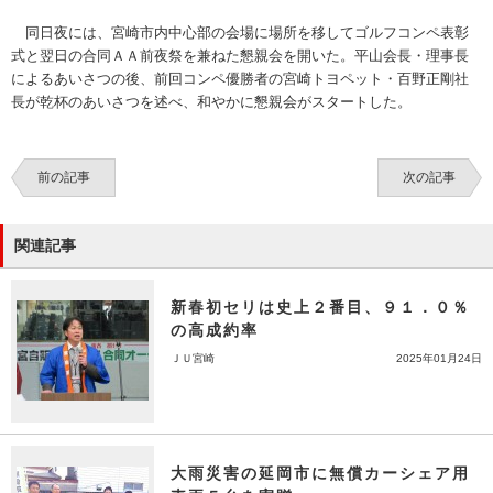
同日夜には、宮崎市内中心部の会場に場所を移してゴルフコンペ表彰
式と翌日の合同ＡＡ前夜祭を兼ねた懇親会を開いた。平山会長・理事長
によるあいさつの後、前回コンペ優勝者の宮崎トヨペット・百野正剛社
長が乾杯のあいさつを述べ、和やかに懇親会がスタートした。
前の記事
次の記事
関連記事
新春初セリは史上２番目、９１．０％
の高成約率
ＪＵ宮崎
2025年01月24日
大雨災害の延岡市に無償カーシェア用