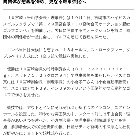
両団体が懇親を深め、更なる結束強化へ
ＪＵ宮崎（平山学会長・理事長）は１０月４日、宮崎市のハイビスカ
スゴルフクラブで「第１２９回宮自販・ＪＵ宮崎合同オークション親睦
ゴルフコンペ」を開催した。翌日に開催する同オークションを前に、両
団体の関係者が一堂に会し、ゴルフを通じて親睦を深めた。
コンペ当日は天候にも恵まれ、１８ホールズ、ストロークプレー、ダ
ブルペリア方式により全６組で競技を実施した。
優勝はＪＵ宮崎会員の竹﨑則秀さん（Ｃ‘ｓ ｃｏｎｓｕｌｔｉｎ
ｇ）。ネット７１．２（グロス９４）で見事優勝を果たした。ベスグロ
賞にはＪＵ宮崎副会長・副理事長）の小倉孝二さん（小倉自動車販売）
で、スコアはアウト３９、イン３９の７８という圧倒的かつ安定的なゴ
ルフで強さを見せた。
競技では、アウトとインにそれぞれ２か所ずつのドラコン、ニアピン
ホールを設定した。和やかな雰囲気の中、スタート前には平山会長・理
事長があいさつを述べた。小倉副会長・副理事長が競技説明などを実
施、参加者全員での記念撮影の後、日産サティオ宮崎の平澤淳之助社長
が鮮やかにショットで始球式を行った。