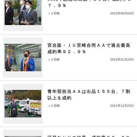
７．９％
ＪＵ宮崎
2022年08月04日
宮自販・ＪＵ宮崎合同ＡＡで過去最高
成約率９２．９％
ＪＵ宮崎
2022年01月25日
青年部担当ＡＡは出品１５５台、７割
以上を成約
ＪＵ宮崎
2021年12月23日