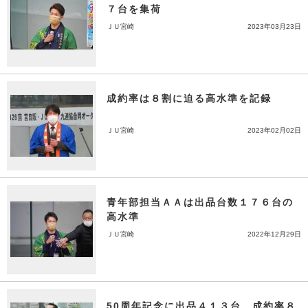
７台を集荷
ＪＵ宮崎
2023年03月23日
成約率は８割に迫る高水準を記録
ＪＵ宮崎
2023年02月02日
青年部担当ＡＡは出品台数１７６台の
高水準
ＪＵ宮崎
2022年12月29日
50周年記念に出品４１３台、成約率８