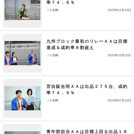
率７４．６％
ＪＵ宮崎
2023年12月13日
九州ブロック最初のリレーＡＡは目標
達成＆成約率８割超え
ＪＵ宮崎
2023年10月12日
宮自販合同ＡＡは出品２７５台、成約
率７４．９％
ＪＵ宮崎
2023年07月12日
青年部担当ＡＡは目標上回る出品１８