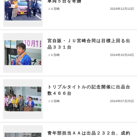
車両５台を寄贈
ＪＵ宮崎
2024年12月12日
宮自販・ＪＵ宮崎合同は目標上回る出
品３３１台
ＪＵ宮崎
2024年10月24日
トリプルタイトルの記念開催に出品台
数４６６台
ＪＵ宮崎
2024年07月25日
青年部担当ＡＡは出品２３２台、成約