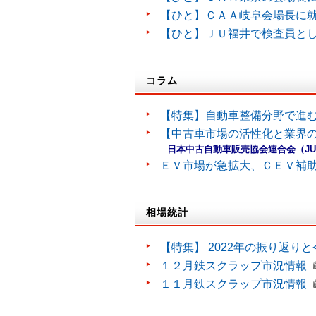
【ひと】ＣＡＡ岐阜会場長に
【ひと】ＪＵ福井で検査員と
コラム
【特集】自動車整備分野で進
【中古車市場の活性化と業界の
日本中古自動車販売協会連合会（J
ＥＶ市場が急拡大、ＣＥＶ補
相場統計
【特集】 2022年の振り返り
１２月鉄スクラップ市況情報
１１月鉄スクラップ市況情報