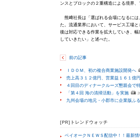
ンスとブロックの２重構造による境界、
熊﨑社長は「選ばれる会場になるには
た。流通業界において、サービス工場と
後は対応できる作業を拡大していき、幅
していきたい」と述べた。
前の記事
ＩＤＯＭ、初の複合商業施設開発へ
売上高３１２億円、営業益１６１億
４回目のディナークルーズ懇親会で
「第４回 海の清掃活動」を実施
2
九州会場の地元・小郡市に企業版ふ
[PR]トレンドウォッチ
ベイオークＮＥＷＳ配信中！！最新情