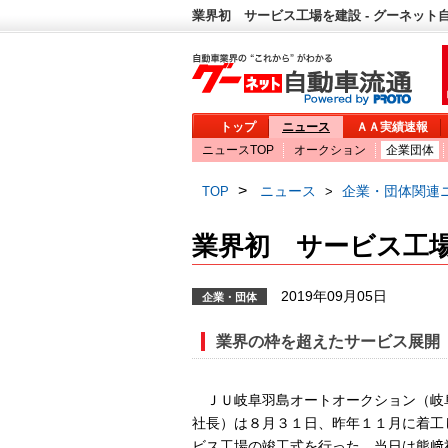
業界初 サービス工場を建設 - グーネット
トップ
ニュース
ＡＡ実績速報
ニュースTOP
オークション
企業団体
>
ニュース
企業・団体関連
TOP
>
業界初 サービス工
2019年09月05日
企業・団体
業界の枠を超えたサービス展開
ＪＵ岐阜羽島オートオークション（岐
社長）は８月３１日、昨年１１月に着工
ビス工場の竣工式を行った。当日は熊﨑