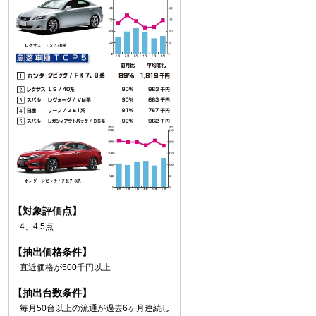
【対象評価点】
4、4.5点
【抽出価格条件】
直近価格が500千円以上
【抽出台数条件】
毎月50台以上の流通が過去6ヶ月連続し