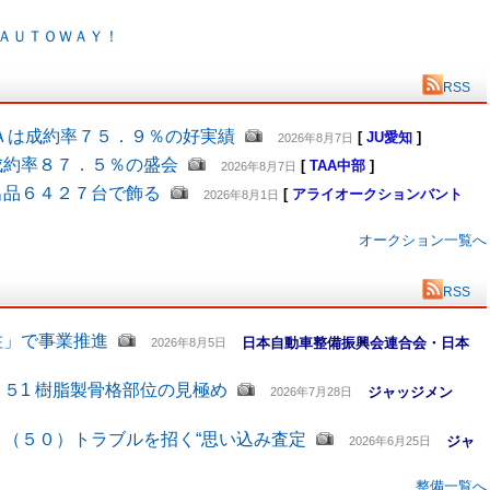
ＡＵＴＯＷＡＹ！
RSS
Ａは成約率７５．９％の好実績
[
JU愛知
]
2026年8月7日
成約率８７．５％の盛会
[
TAA中部
]
2026年8月7日
出品６４２７台で飾る
[
アライオークションバント
2026年8月1日
オークション一覧へ
RSS
柱」で事業推進
日本自動車整備振興会連合会・日本
2026年8月5日
５1 樹脂製骨格部位の見極め
ジャッジメン
2026年7月28日
（５０）トラブルを招く“思い込み査定
ジャ
2026年6月25日
整備一覧へ