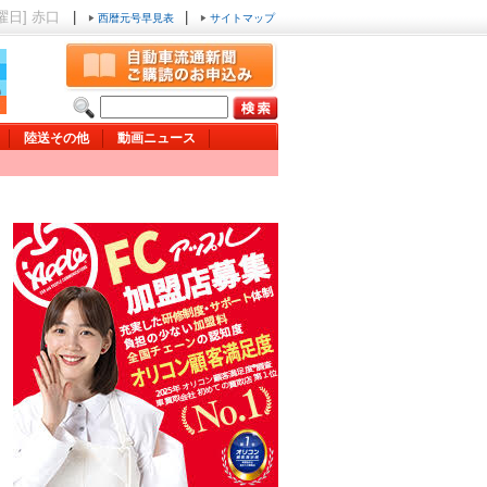
金曜日] 赤口
|
|
西暦元号早見表
サイトマップ
陸送その他
動画ニュース