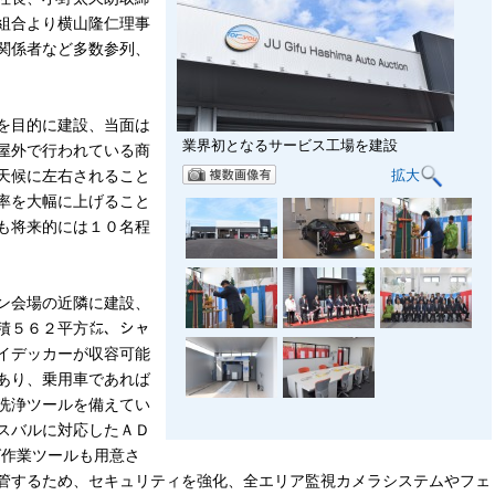
組合より横山隆仁理事
関係者など多数参列、
を目的に建設、当面は
業界初となるサービス工場を建設
屋外で行われている商
拡大
天候に左右されること
率を大幅に上げること
も将来的には１０名程
ン会場の近隣に建設、
積５６２平方㍍、シャ
イデッカーが収容可能
あり、乗用車であれば
洗浄ツールを備えてい
スバルに対応したＡＤ
グ作業ツールも用意さ
管するため、セキュリティを強化、全エリア監視カメラシステムやフェ