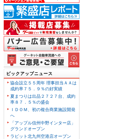
ピックアップニュース
協会設立５５周年 理事担当ＡＡは
成約率７５．９％の好実績
夏まつりは出品２７２７台、成約
率８７．５％の盛会
ＩＤＯＭ、初の複合商業施設開発
へ
「アップル信州中野インター店」
グランドオープン
ラビット北九州空港店オープン