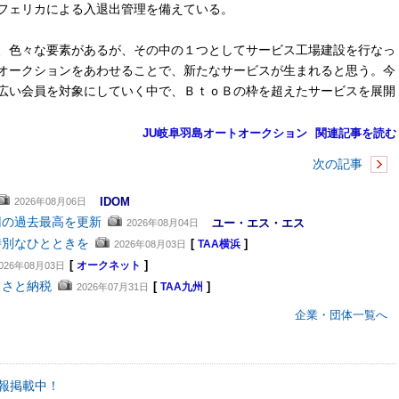
フェリカによる入退出管理を備えている。
、色々な要素があるが、その中の１つとしてサービス工場建設を行なっ
オークションをあわせることで、新たなサービスが生まれると思う。今
広い会員を対象にしていく中で、ＢｔｏＢの枠を超えたサービスを展開
JU岐阜羽島オートオークション
関連記事を読む
次の記事
IDOM
2026年08月06日
円の過去最高を更新
ユー・エス・エス
2026年08月04日
特別なひとときを
[
]
2026年08月03日
TAA横浜
[
]
026年08月03日
オークネット
るさと納税
[
]
2026年07月31日
TAA九州
企業・団体一覧へ
報掲載中！