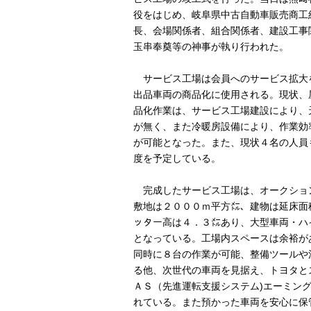
役をはじめ、岐阜県中古自動車販売商工
長、会場関係者、組合関係者、建設工事
玉串奉奠等の神事が執り行われた。
サービス工場は会員へのサービス拡大
出品車両の商品化に使用される。現状、
品化作業は、サービス工場建設により、
が無く、また冷暖房設備により、作業効
が可能となった。また、現状４名の人員
度を予定している。
完成したサービス工場は、オークショ
敷地は２０００ｍ平方㍍、建物は延床面
ッター高は４．３㍍あり、大型車両・ハ
となっている。工場内スペースは余裕が
同時に８台の作業が可能、整備ツールや
る他、次世代の車両を見据え、トヨタと
ＡＳ（先進運転支援システム)エーミン
れている。また預かった車両を安心に保