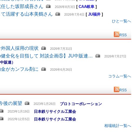
就任した坂部成吾さん
[
CAA岐阜
]
2026年8月3日
して活躍する山本美鶴さん
[
JU福井
]
2026年7月4日
ひと一覧へ
RSS
む外国人採用の現状
2026年7月31日
健全化を目指して 対談企画⑤】JU中販連…
2026年7月27日
U中販連）
助金がカンフル剤に
2026年6月26日
コラム一覧へ
RSS
と今後の展望
プロトコーポレーション
2023年1月26日
日本鉄リサイクル工業会
2023年1月19日
日本鉄リサイクル工業会
2022年12月5日
相場統計一覧へ