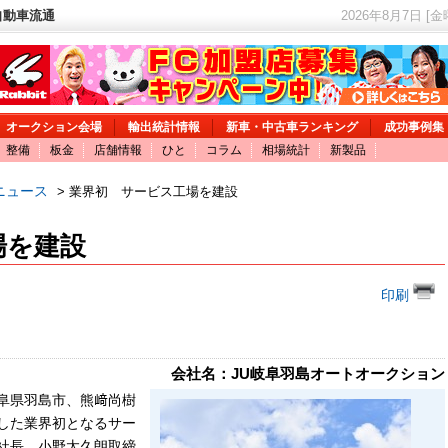
自動車流通
2026年8月7日 [
オークション会場
輸出統計情報
新車・中古車ランキング
成功事例集
整備
板金
店舗情報
ひと
コラム
相場統計
新製品
ニュース
> 業界初 サービス工場を建設
場を建設
印刷
会社名：JU岐阜羽島オートオークション
阜県羽島市、熊﨑尚樹
した業界初となるサー
社長、小野太久朗取締