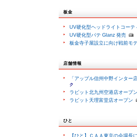
板金
UV硬化型ヘッドライトコーティン
UV硬化型パテ Glanz 発売
板金寺子屋設立に向け戦前モ
店舗情報
「アップル信州中野インター
ク
ラビット北九州空港店オープ
ラビット天理富堂店オープン
ひと
【ひと】ＣＡＡ東京の会場長