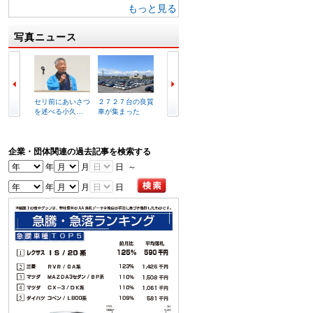
もっと見る
写真ニュース
セリ前にあいさつ
２７２７台の良質
複合商業施設イメ
ラビッ
を述べる小久…
車が集まった
ージ図
港店外
企業・団体関連の過去記事を検索する
年
月
日 ～
年
月
日