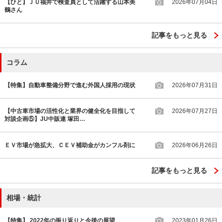
【ひと】ＪＵ福井で検査員として活躍する山本美
2026年07月04日
鶴さん
記事をもっと見る
コラム
【特集】自動車整備分野で進む外国人採用の現状
2026年07月31日
【中古車市場の活性化と業界の健全化を目指して
2026年07月27日
対談企画⑤】JU中販連 塚田…
ＥＶ市場が急拡大、ＣＥＶ補助金がカンフル剤に
2026年06月26日
記事をもっと見る
相場・統計
【特集】 2022年の振り返りと今後の展望
2023年01月26日