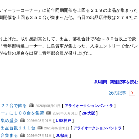
ディーラーコーナー」に前年同期開催を上回る２１９の出品が集まった
期開催を上回る３５０台が集まった他。当日の出品店件数は２７９社に
上げた。取引感謝賞として、出品、落札合計で3台～３０台以上で豪
「青年部特選コーナー」に良質車が集まった。入場エントリーで食パン
が枝餅の屋台を出店し青年部会員が盛り上げた。
JU福岡
関連記事を読む
次の記事
４２７台で飾る
[
]
2026年08月01日
アライオークションバントラ
ナー」に１０８台を集荷
[
]
2026年08月01日
ZIP大阪
を集め盛会
[
]
2026年08月01日
USS神戸
は出品台数１１１台
[
]
2026年07月31日
アライオークションバントラ
２台集まる
[
]
2026年07月31日
JU福岡