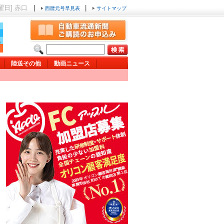
金曜日] 赤口
|
|
西暦元号早見表
サイトマップ
陸送その他
動画ニュース