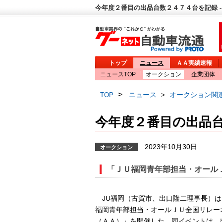
今年度２番目の出品台数２４７４台を記録 -
トップ
ニュース
ＡＡ実績速報
ニュースTOP
オークション
企業団体
>
ニュース
オークション関
TOP
>
今年度２番目の出品
2023年10月30日
オークション
「ＪＵ福岡青年部担当・オール
JU福岡（古賀市、出口隆二理事長）は
福岡青年部担当・オールＪＵ全国リレー
（ＡＡ）」を開催した。同イベントは、