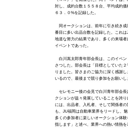
対し、成約台数１５５８台、平均成約価
６３．０%を記録した。
同オークションは、前年に引き続き成
番目に多い出品台数を記録した。これは
地道な努力の結果であり、多くの来場者
イベントであった。
白川嵩太郎青年部会長は、このイベン
さつした。部会長は「目標としていた２
りました。皆さまのご協力に深く感謝し
いるので、最後まで競り参加をお願いし
セレモニー後の会見で白川青年部会長は
クションが益々発展していることを誇り
には、出品者、入札者、そして関係者の
も、JU福岡は自動車業界をリードし、
多くの参加者に楽しいオークション体験
指します」と述べ、業界への熱い情熱を