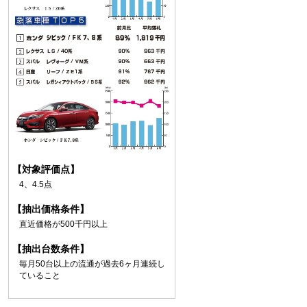
【対象評価点】
4、4.5点
【抽出価格条件】
直近価格が500千円以上
【抽出台数条件】
毎月50台以上の流通が過去6ヶ月連続し
ていること