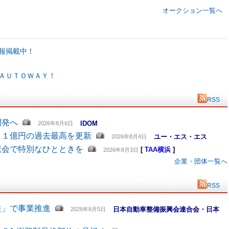
オークション一覧へ
報掲載中！
ＡＵＴＯＷＡＹ！
RSS
開発へ
IDOM
2026年8月6日
６１億円の過去最高を更新
ユー・エス・エス
2026年8月4日
親会で特別なひとときを
[
TAA横浜
]
2026年8月3日
企業・団体一覧へ
RSS
柱」で事業推進
日本自動車整備振興会連合会・日本
2026年8月5日