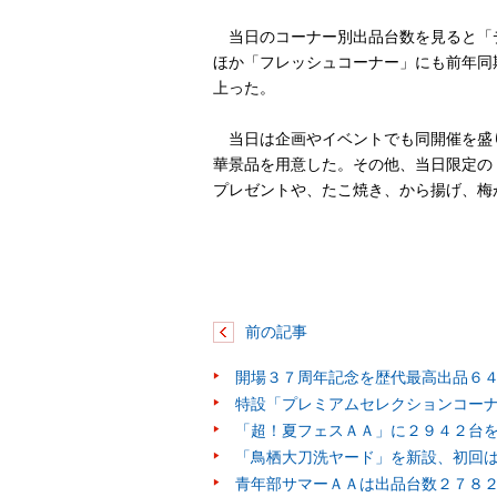
当日のコーナー別出品台数を見ると「
ほか「フレッシュコーナー」にも前年同
上った。
当日は企画やイベントでも同開催を盛り
華景品を用意した。その他、当日限定の
プレゼントや、たこ焼き、から揚げ、梅
前の記事
開場３７周年記念を歴代最高出品６
特設「プレミアムセレクションコー
「超！夏フェスＡＡ」に２９４２台
「鳥栖大刀洗ヤード」を新設、初回
青年部サマーＡＡは出品台数２７８