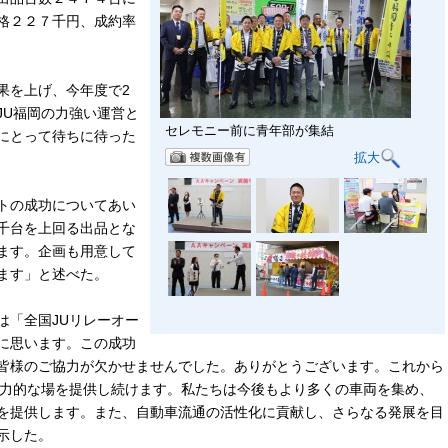
格２２７千円、成約率
果を上げ、今年度で2
JU福岡の力強い運営と
セレモニー前に青年部が集結
にとって待ちに待った
拡大
トの成功についてあい
千台を上回る出品とな
ます。企画も用意して
ます」と述べた。
「全国JUリレーオー
に思います。この成功
皆様のご協力が欠かせませんでした。ありがとうございます。これから
魅力的な場を提供し続けます。私たちは今後もより多くの車両を集め、
を提供します。また、自動車流通の活性化に貢献し、さらなる発展を目
示した。