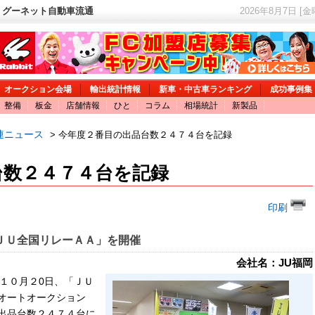
 グーネット自動車流通
2026年8月7日 [
オークション会場
輸出統計情報
新車・中古車ランキング
成功事例集
整備
板金
店舗情報
ひと
コラム
相場統計
新製品
連ニュース
> 今年度２番目の出品台数２４７４台を記録
台数２４７４台を記録
印刷
ＪＵ全国リレーＡＡ」を開催
会社名：JU福岡
１０月２0日、「ＪＵ
オートオークション
出品台数２４７４台に