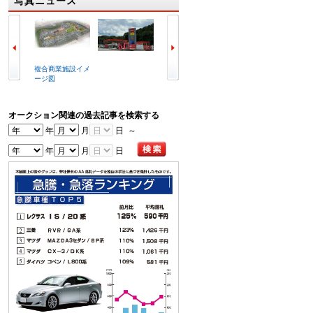
写真ニュース
複合商業施設イメ
ラビット北九州空
冒頭で挨拶する喜
写真は
ージ図
港店外観
谷辰夫会長
会場
オークション関連の過去記事を検索する
年
月
日 ～
年
月
日