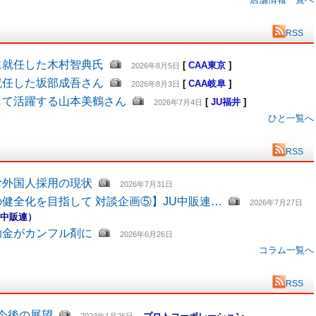
RSS
に就任した木村智典氏
[
CAA東京
]
2026年8月5日
就任した坂部成吾さん
[
CAA岐阜
]
2026年8月3日
して活躍する山本美鶴さん
[
JU福井
]
2026年7月4日
ひと一覧へ
RSS
む外国人採用の現状
2026年7月31日
健全化を目指して 対談企画⑤】JU中販連…
2026年7月27日
U中販連）
助金がカンフル剤に
2026年6月26日
コラム一覧へ
RSS
と今後の展望
プロトコーポレーション