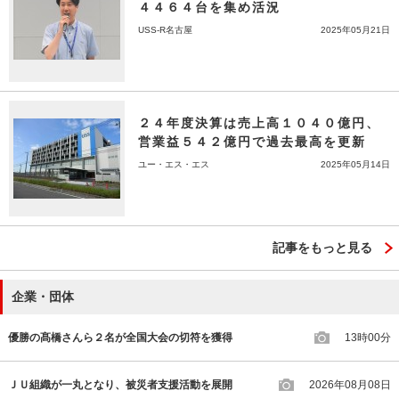
４４６４台を集め活況
USS-R名古屋
2025年05月21日
２４年度決算は売上高１０４０億円、
営業益５４２億円で過去最高を更新
ユー・エス・エス
2025年05月14日
記事をもっと見る
企業・団体
優勝の髙橋さんら２名が全国大会の切符を獲得
13時00分
ＪＵ組織が一丸となり、被災者支援活動を展開
2026年08月08日