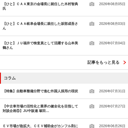
【ひと】ＣＡＡ東京の会場長に就任した木村智典
2026年08月05日
氏
【ひと】ＣＡＡ岐阜会場長に就任した坂部成吾さ
2026年08月03日
ん
【ひと】ＪＵ福井で検査員として活躍する山本美
2026年07月04日
鶴さん
記事をもっと見る
コラム
【特集】自動車整備分野で進む外国人採用の現状
2026年07月31日
【中古車市場の活性化と業界の健全化を目指して
2026年07月27日
対談企画⑤】JU中販連 塚田…
ＥＶ市場が急拡大、ＣＥＶ補助金がカンフル剤に
2026年06月26日