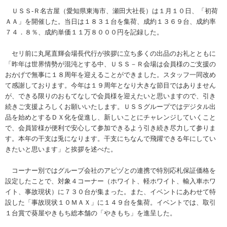
ＵＳＳ-Ｒ名古屋（愛知県東海市、瀬田大社長）は１月１０日、「初荷
ＡＡ」を開催した。当日は１８３１台を集荷、成約１３６９台、成約率
７４．８％、成約単価１１万８０００円を記録した。
セリ前に丸尾直輝会場長代行が挨拶に立ち多くの出品のお礼とともに
「昨年は世界情勢が混沌とする中、ＵＳＳ－Ｒ会場は会員様のご支援の
おかげで無事に１８周年を迎えることができました。スタッフ一同改め
て感謝しております。今年は１９周年となり大きな節目ではありません
が、できる限りのおもてなしで会員様を迎えたいと思いますので、引き
続きご支援よろしくお願いいたします。ＵＳＳグループではデジタル出
品を始めとするＤＸ化を促進し、新しいことにチャレンジしていくこと
で、会員皆様が便利で安心して参加できるよう引き続き尽力して参りま
す。本年の干支は兎になります。干支にちなんで飛躍できる年にしてい
きたいと思います」と挨拶を述べた。
コーナー別ではグループ会社のアビヅとの連携で特別応札保証価格を
設定したことで、対象４コーナー（ホワイト、軽ホワイト、輸入車ホワ
イト、事故現状）に７３０台が集まった。また、イベントにあわせて特
設した「事故現状１０ＭＡＸ」に１４９台を集荷。イベントでは、取引
１台賞で葵屋やきもち総本舗の「やきもち」を進呈した。