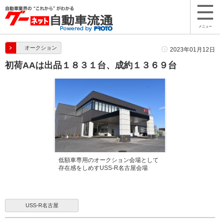
メニュー
オークション
2023年01月12日
初荷AAは出品１８３１台、成約１３６９台
低額車専用のオークション会場として
存在感をしめすUSS-R名古屋会場
USS-R名古屋