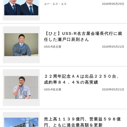
ユー・エス・エス
2026年06月25日
【ひと】USS-R名古屋会場長代行に就
任した瀬戸口辰則さん
USS-R名古屋
2026年05月21日
２２周年記念ＡＡは出品２２５０台、
成約率８４．４％の高実績
USS-R名古屋
2026年05月21日
売上高１１３９億円、営業益５９８億
円、ともに過去最高額を更新