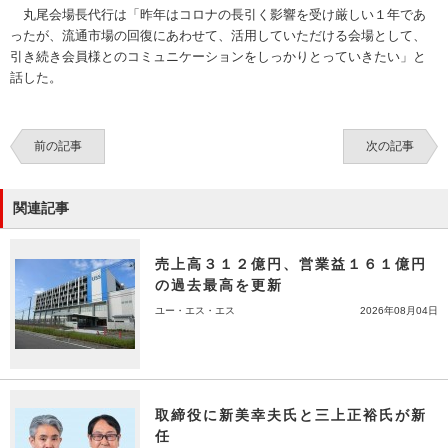
丸尾会場長代行は「昨年はコロナの長引く影響を受け厳しい１年であ
ったが、流通市場の回復にあわせて、活用していただける会場として、
引き続き会員様とのコミュニケーションをしっかりとっていきたい」と
話した。
前の記事
次の記事
関連記事
売上高３１２億円、営業益１６１億円
の過去最高を更新
ユー・エス・エス
2026年08月04日
取締役に新美幸夫氏と三上正裕氏が新
任