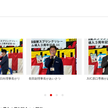
日向理事長がリ
長田副理事長があいさつ
JUC原口専務が