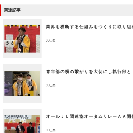
関連記事
業界を横断する仕組みをつくりに取り組
JU山梨
青年部の横の繋がりを大切にし執行部と
JU山梨
オールＪＵ関連協オータムリレーＡＡ開
JU山梨