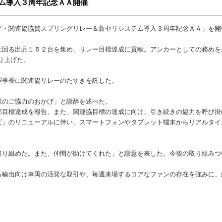
ム導入３周年記念ＡＡ開催
・関連協協賛スプリングリレー＆新セリシステム導入３周年記念ＡＡ」を開
回る出品１５２台を集め、リレー目標達成に貢献。アンカーとしての務めを
り上げた。
事長に関連協リレーのたすきを託した。
のご協力のおかげ」と謝辞を述べた。
部目標達成を報告。また、関連協目標の達成に向け、引き続きの協力を呼び掛
ビ」のリニューアルに伴い、スマートフォンやタブレット端末からリアルタイ
。
り組めた。また、仲間が助けてくれた」と謝意を表した。今後の取り組みつ
輸出向け車両の活発な取引や、毎週来場するコアなファンの存在を強みに、