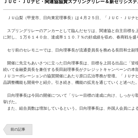
ＪＵＣ・ＪＵナビ・関連協協賛スプリングリレー＆新セリシステ
ＪＵ山梨（甲斐市、日向東宏理事長）は４月２５日、「ＪＵＣ・ＪＵナビ
スプリングリレーのアンカーとして臨んだセリは、関連協と自主目標を上
に対し、１万６１４０台、達成率１１０.７％の好成績を収め、春商戦を盛
セリ前のセレモニーでは、日向理事長が流通委員長を務める長田和士副理
開催に先立ちあいさつに立った日向理事長は、目標を上回る出品に「皆様
続いて金融委員長を兼任する長田副理事長がクレジットキャンペーンの本
ＪＵコーポレーションの協賛開催にあたり原口広治専務が登壇。「ＪＵナ
品調整機能も開発中と紹介。引き続き、機能の拡充を通じていくと述べた
日向理事長は今回の開催について「リレー目標の達成に向け、しっかり取
挙げた。
また、組合員数は増加しているという。日向理事長は、外国人会員による
前の記事