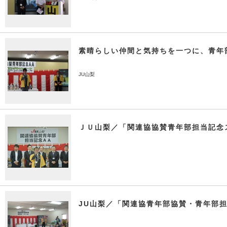
素晴らしい仲間と気持ちを一つに、青年
JU山梨
ＪＵ山梨／「関連協協賛青年部担当記念
JU山梨／「関連協青年部協賛・青年部