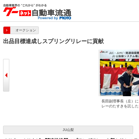
オークション
出品目標達成しスプリングリレーに貢献
日向理事長があいさつに登壇
長田副理事長（左）に
レーのたすきを託した
JU山梨