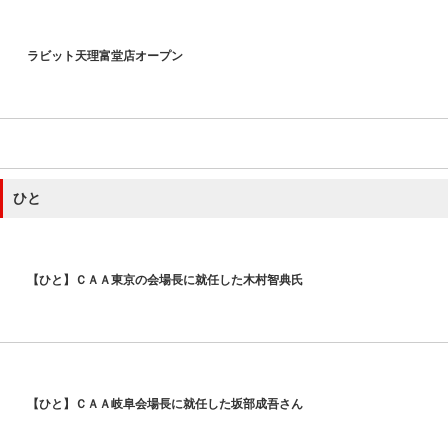
ラビット天理富堂店オープン
ひと
【ひと】ＣＡＡ東京の会場長に就任した木村智典氏
【ひと】ＣＡＡ岐阜会場長に就任した坂部成吾さん