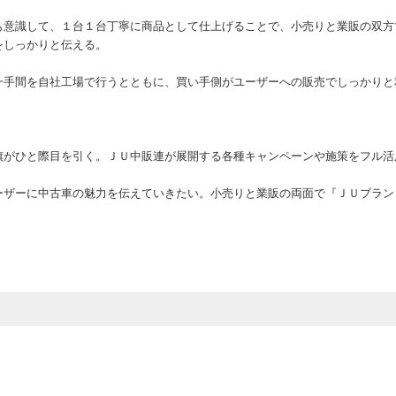
意識して、１台１台丁寧に商品として仕上げることで、小売りと業販の双方
をしっかりと伝える。
一手間を自社工場で行うとともに、買い手側がユーザーへの販売でしっかりと
がひと際目を引く。ＪＵ中販連が展開する各種キャンペーンや施策をフル活
ーザーに中古車の魅力を伝えていきたい。小売りと業販の両面で『ＪＵブラン