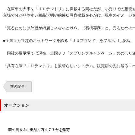
在庫車の大半を「ＪＵテントリ」に掲載する同社だが、小売りでの販売も
立場で分かりやすい商品説明や的確な写真掲載を心がけ、現車のイメージ
「売るためには外観が綺麗じゃないとＮＧ」（石橋専務）と、売るための
■全国１万社超のネットワークを誇る「ＪＵブランド」をフル活用し拡販
同社の展示場では現在、全国ＪＵ「スプリングキャンペーン」ののぼり旗
「共有在庫『ＪＵテントリ』も素晴らしいシステム。販売店の先に居るユ
前の記事
オークション
華の日ＡＡに出品１万１７７台を集荷