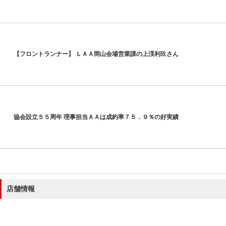
【フロントランナー】 ＬＡＡ岡山会場営業課の上渓利玖さん
協会設立５５周年 理事担当ＡＡは成約率７５．９％の好実績
店舗情報