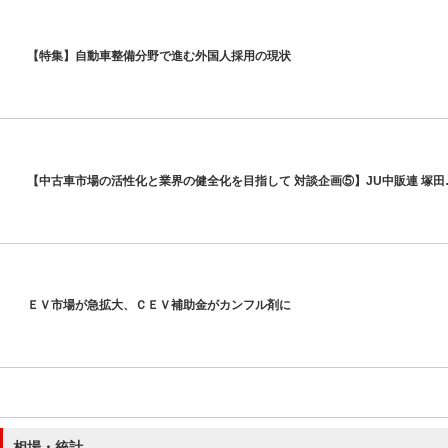
【特集】自動車整備分野で進む外国人採用の現状
【中古車市場の活性化と業界の健全化を目指して 対談企画⑤】JU中販連 塚田
ＥＶ市場が急拡大、ＣＥＶ補助金がカンフル剤に
相場・統計