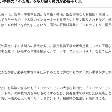
い手側の「不安感」を取り除く努力が必要不可欠
長）は、新車・中古車販売から車検・整備、鈑金塗装などを幅広く展開し、
してきた一方で、中古車のインターネット販売をいち早く取り入れるなど、幅
には１０台以上を成約するという。同社の石橋耕専務に「ＪＵテントリ」活
の高さによる近隣への販売が多い。指定整備工場や鈑金塗装（ＢＰ）工場な
示車を並べ、販売する車種も幅広く、オートオークション（ＡＡ）などで仕入
きな加修が必要な中古車を仕入れることは少ないものの「買い手側が少し気
どにも拡散できるのも「ＪＵテントリ」の大きな魅力だ。「ＪＵテントリ」
テントリ』の掲載写真を同じものにするなど、共有在庫で検索した販売店がど
う買い手側の心境も考えた「ＪＵテントリ」掲載時の気遣いも垣間見える。