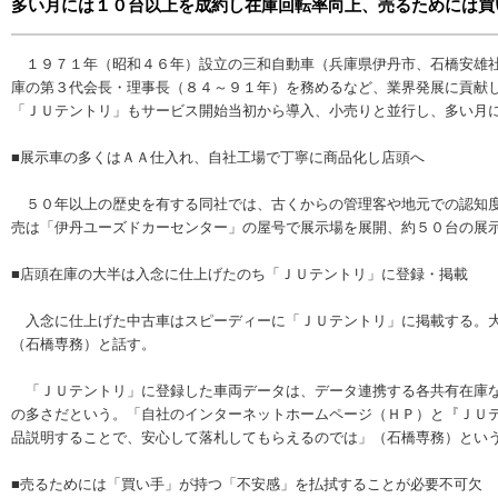
多い月には１０台以上を成約し在庫回転率向上、売るためには買
１９７１年（昭和４６年）設立の三和自動車（兵庫県伊丹市、石橋安雄社
庫の第３代会長・理事長（８４～９１年）を務めるなど、業界発展に貢献
「ＪＵテントリ」もサービス開始当初から導入、小売りと並行し、多い月
■展示車の多くはＡＡ仕入れ、自社工場で丁寧に商品化し店頭へ
５０年以上の歴史を有する同社では、古くからの管理客や地元での認知度
売は「伊丹ユーズドカーセンター」の屋号で展示場を展開、約５０台の展
■店頭在庫の大半は入念に仕上げたのち「ＪＵテントリ」に登録・掲載
入念に仕上げた中古車はスピーディーに「ＪＵテントリ」に掲載する。大
（石橋専務）と話す。
「ＪＵテントリ」に登録した車両データは、データ連携する各共有在庫な
の多さだという。「自社のインターネットホームページ（ＨＰ）と『ＪＵ
品説明することで、安心して落札してもらえるのでは」（石橋専務）とい
■売るためには「買い手」が持つ「不安感」を払拭することが必要不可欠