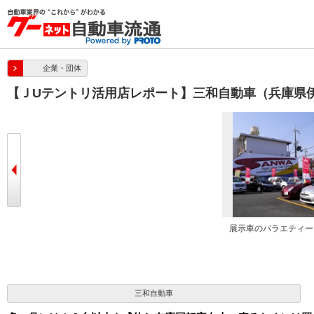
企業・団体
【ＪUテントリ活用店レポート】三和自動車（兵庫県
ぶ展示場
石橋耕専務
展示車のバラエティー
三和自動車