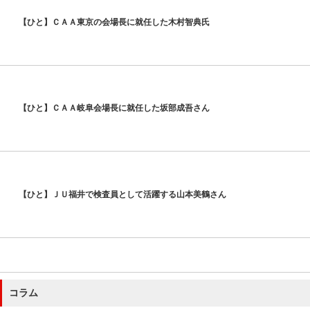
【ひと】ＣＡＡ東京の会場長に就任した木村智典氏
【ひと】ＣＡＡ岐阜会場長に就任した坂部成吾さん
【ひと】ＪＵ福井で検査員として活躍する山本美鶴さん
コラム