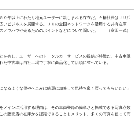
５０年以上にわたり地元ユーザーに親しまれる存在だ。石橋社長はＪＵ兵
広いビジネスを展開する。ＪＵの全国ネットワークを活用する共有在庫
用のノウハウや売るためのポイントなどについて聞いた。 （室田一茂）
どを有し、ユーザーへのトータルカーサービスの提供が特徴だ。中古車販
れた中古車は自社工場で丁寧に商品化して店頭に並べている。
になるような傷やへこみは綺麗に加修して気持ち良く買ってもらいたい」
をメインに活用する理由は、その車両登録の簡単さと掲載できる写真点数
この販売店の在庫かを認識できることもメリット。多くの写真を使って商