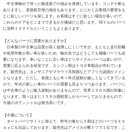
中古車輸出で培った輸送面での強みを発揮しています。コンテナ船も
ありますし、直接航空便の場合もあります。とにかくお客様の要望をも
とに欲しいパーツを探します。お客様はすぐに欲しい場合が多いので、
これらのケアをどこまでできるかが価値だと思います。50ドルのパーツ
に送料１００ドルということもよくあります。
【どんなパーツに需要がありますか】
日本製の中古車は品質が高く故障しにくいですが、もともと走行距離
や使用年数が長い車が多いため、輸出先ではどうしても補修パーツも必
要になります。幸いなことに古い車ほどリサイクルパーツは多いので、
需要に応えられる状況です。エンジン類はトヨタ車製品が売れていま
す。販売先は、タンザニアやマラウイ共和国などアフリカ諸国がメイン
となります。ただし、各国ともに年々年式規制が厳しくなってきている
ので、年式の新しい車のパーツの需要も高まりつつあります。パーツに
は中古車のように輸入規制がありませんので、世界２５０カ国が対象に
なります。我々はまだ１５０カ国程度しかカバーしておりませんので、
今後のポテンシャルは相当高いです。
【今後について】
オートパーツサイトに加えて、昨年の春から５割ほどのパーツをＥｂ
ａｙにも出品しております。販売先はアメリカが断トツで１位です。こ