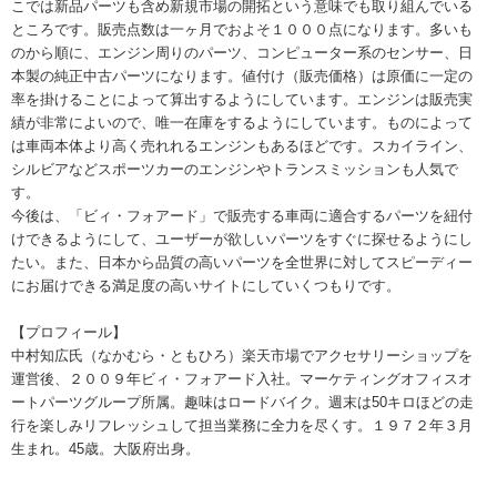
こでは新品パーツも含め新規市場の開拓という意味でも取り組んでいる
ところです。販売点数は一ヶ月でおよそ１０００点になります。多いも
のから順に、エンジン周りのパーツ、コンピューター系のセンサー、日
本製の純正中古パーツになります。値付け（販売価格）は原価に一定の
率を掛けることによって算出するようにしています。エンジンは販売実
績が非常によいので、唯一在庫をするようにしています。ものによって
は車両本体より高く売れれるエンジンもあるほどです。スカイライン、
シルビアなどスポーツカーのエンジンやトランスミッションも人気で
す。
今後は、「ビィ・フォアード」で販売する車両に適合するパーツを紐付
けできるようにして、ユーザーが欲しいパーツをすぐに探せるようにし
たい。また、日本から品質の高いパーツを全世界に対してスピーディー
にお届けできる満足度の高いサイトにしていくつもりです。
【プロフィール】
中村知広氏（なかむら・ともひろ）楽天市場でアクセサリーショップを
運営後、２００９年ビィ・フォアード入社。マーケティングオフィスオ
ートパーツグループ所属。趣味はロードバイク。週末は50キロほどの走
行を楽しみリフレッシュして担当業務に全力を尽くす。１９７２年３月
生まれ。45歳。大阪府出身。