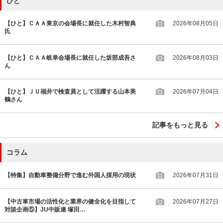
ひと
【ひと】ＣＡＡ東京の会場長に就任した木村智典
2026年08月05日
氏
【ひと】ＣＡＡ岐阜会場長に就任した坂部成吾さ
2026年08月03日
ん
【ひと】ＪＵ福井で検査員として活躍する山本美
2026年07月04日
鶴さん
記事をもっと見る
コラム
【特集】自動車整備分野で進む外国人採用の現状
2026年07月31日
【中古車市場の活性化と業界の健全化を目指して
2026年07月27日
対談企画⑤】JU中販連 塚田…