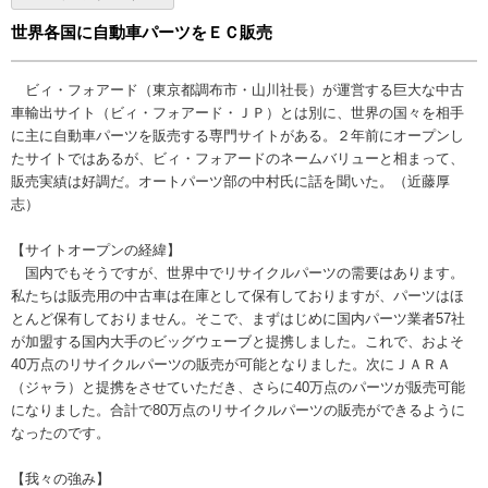
世界各国に自動車パーツをＥＣ販売
ビィ・フォアード（東京都調布市・山川社長）が運営する巨大な中古
車輸出サイト（ビィ・フォアード・ＪＰ）とは別に、世界の国々を相手
に主に自動車パーツを販売する専門サイトがある。２年前にオープンし
たサイトではあるが、ビィ・フォアードのネームバリューと相まって、
販売実績は好調だ。オートパーツ部の中村氏に話を聞いた。（近藤厚
志）
【サイトオープンの経緯】
国内でもそうですが、世界中でリサイクルパーツの需要はあります。
私たちは販売用の中古車は在庫として保有しておりますが、パーツはほ
とんど保有しておりません。そこで、まずはじめに国内パーツ業者57社
が加盟する国内大手のビッグウェーブと提携しました。これで、およそ
40万点のリサイクルパーツの販売が可能となりました。次にＪＡＲＡ
（ジャラ）と提携をさせていただき、さらに40万点のパーツが販売可能
になりました。合計で80万点のリサイクルパーツの販売ができるように
なったのです。
【我々の強み】