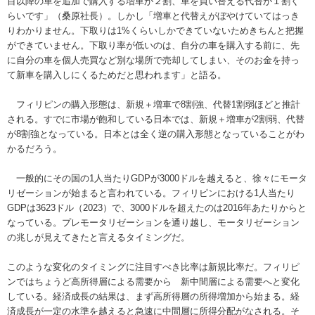
目以降の車を追加で購入する増車が２割、車を買い替える代替が１割く
らいです」（桑原社長）。しかし「増車と代替えがぼやけていてはっき
りわかりません。下取りは1%くらいしかできていないためきちんと把握
ができていません。下取り率が低いのは、自分の車を購入する前に、先
に自分の車を個人売買など別な場所で売却してしまい、そのお金を持っ
て新車を購入しにくるためだと思われます」と語る。
フィリピンの購入形態は、新規＋増車で8割強、代替1割弱ほどと推計
される。すでに市場が飽和している日本では、新規＋増車が2割弱、代替
が8割強となっている。日本とは全く逆の購入形態となっていることがわ
かるだろう。
一般的にその国の1人当たりGDPが3000ドルを越えると、徐々にモータ
リゼーションが始まると言われている。フィリピンにおける1人当たり
GDPは3623ドル（2023）で、3000ドルを超えたのは2016年あたりからと
なっている。プレモータリゼーションを通り越し、モータリゼーション
の兆しが見えてきたと言えるタイミングだ。
このような変化のタイミングに注目すべき比率は新規比率だ。フィリピ
ンではちょうど高所得層による需要から 新中間層による需要へと変化
している。経済成長の結果は、まず高所得層の所得増加から始まる。経
済成長が一定の水準を越えると急速に中間層に所得分配がなされる。そ