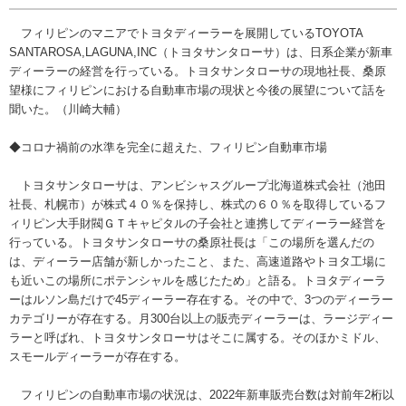
フィリピンのマニアでトヨタディーラーを展開しているTOYOTA
SANTAROSA,LAGUNA,INC（トヨタサンタローサ）は、日系企業が新車
ディーラーの経営を行っている。トヨタサンタローサの現地社長、桑原
望様にフィリピンにおける自動車市場の現状と今後の展望について話を
聞いた。（川崎大輔）
◆コロナ禍前の水準を完全に超えた、フィリピン自動車市場
トヨタサンタローサは、アンビシャスグループ北海道株式会社（池田
社長、札幌市）が株式４０％を保持し、株式の６０％を取得しているフ
ィリピン大手財閥ＧＴキャピタルの子会社と連携してディーラー経営を
行っている。トヨタサンタローサの桑原社長は「この場所を選んだの
は、ディーラー店舗が新しかったこと、また、高速道路やトヨタ工場に
も近いこの場所にポテンシャルを感じたため」と語る。トヨタディーラ
ーはルソン島だけで45ディーラー存在する。その中で、3つのディーラー
カテゴリーが存在する。月300台以上の販売ディーラーは、ラージディー
ラーと呼ばれ、トヨタサンタローサはそこに属する。そのほかミドル、
スモールディーラーが存在する。
フィリピンの自動車市場の状況は、2022年新車販売台数は対前年2桁以