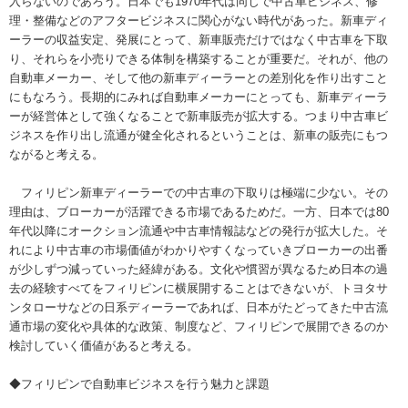
入らないのであろう。日本でも1970年代は同じで中古車ビジネス、修
理・整備などのアフタービジネスに関心がない時代があった。新車ディ
ーラーの収益安定、発展にとって、新車販売だけではなく中古車を下取
り、それらを小売りできる体制を構築することが重要だ。それが、他の
自動車メーカー、そして他の新車ディーラーとの差別化を作り出すこと
にもなろう。長期的にみれば自動車メーカーにとっても、新車ディーラ
ーが経営体として強くなることで新車販売が拡大する。つまり中古車ビ
ジネスを作り出し流通が健全化されるということは、新車の販売にもつ
ながると考える。
フィリピン新車ディーラーでの中古車の下取りは極端に少ない。その
理由は、ブローカーが活躍できる市場であるためだ。一方、日本では80
年代以降にオークション流通や中古車情報誌などの発行が拡大した。そ
れにより中古車の市場価値がわかりやすくなっていきブローカーの出番
が少しずつ減っていった経緯がある。文化や慣習が異なるため日本の過
去の経験すべてをフィリピンに横展開することはできないが、トヨタサ
ンタローサなどの日系ディーラーであれば、日本がたどってきた中古流
通市場の変化や具体的な政策、制度など、フィリピンで展開できるのか
検討していく価値があると考える。
◆フィリピンで自動車ビジネスを行う魅力と課題