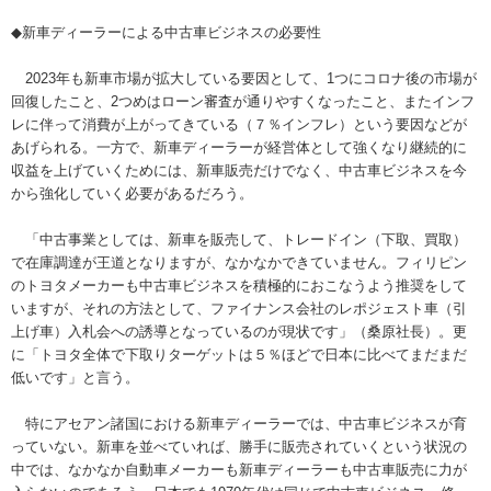
◆新車ディーラーによる中古車ビジネスの必要性
2023年も新車市場が拡大している要因として、1つにコロナ後の市場が
回復したこと、2つめはローン審査が通りやすくなったこと、またインフ
レに伴って消費が上がってきている（７％インフレ）という要因などが
あげられる。一方で、新車ディーラーが経営体として強くなり継続的に
収益を上げていくためには、新車販売だけでなく、中古車ビジネスを今
から強化していく必要があるだろう。
「中古事業としては、新車を販売して、トレードイン（下取、買取）
で在庫調達が王道となりますが、なかなかできていません。フィリピン
のトヨタメーカーも中古車ビジネスを積極的におこなうよう推奨をして
いますが、それの方法として、ファイナンス会社のレポジェスト車（引
上げ車）入札会への誘導となっているのが現状です」（桑原社長）。更
に「トヨタ全体で下取りターゲットは５％ほどで日本に比べてまだまだ
低いです」と言う。
特にアセアン諸国における新車ディーラーでは、中古車ビジネスが育
っていない。新車を並べていれば、勝手に販売されていくという状況の
中では、なかなか自動車メーカーも新車ディーラーも中古車販売に力が