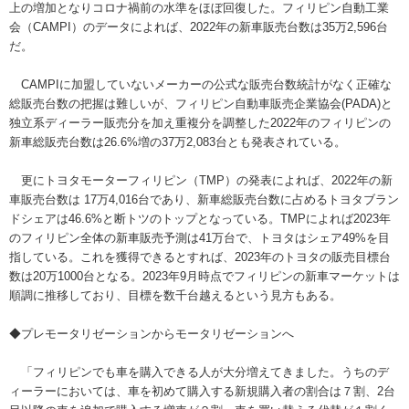
上の増加となりコロナ禍前の水準をほぼ回復した。フィリピン自動工業
会（CAMPI）のデータによれば、2022年の新車販売台数は35万2,596台
だ。
CAMPIに加盟していないメーカーの公式な販売台数統計がなく正確な
総販売台数の把握は難しいが、フィリピン自動車販売企業協会(PADA)と
独立系ディーラー販売分を加え重複分を調整した2022年のフィリピンの
新車総販売台数は26.6%増の37万2,083台とも発表されている。
更にトヨタモーターフィリピン（TMP）の発表によれば、2022年の新
車販売台数は 17万4,016台であり、新車総販売台数に占めるトヨタブラン
ドシェアは46.6%と断トツのトップとなっている。TMPによれば2023年
のフィリピン全体の新車販売予測は41万台で、トヨタはシェア49%を目
指している。これを獲得できるとすれば、2023年のトヨタの販売目標台
数は20万1000台となる。2023年9月時点でフィリピンの新車マーケットは
順調に推移しており、目標を数千台越えるという見方もある。
◆プレモータリゼーションからモータリゼーションへ
「フィリピンでも車を購入できる人が大分増えてきました。うちのデ
ィーラーにおいては、車を初めて購入する新規購入者の割合は７割、2台