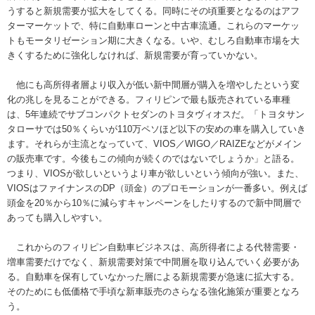
うすると新規需要が拡大をしてくる。同時にその頃重要となるのはアフ
ターマーケットで、特に自動車ローンと中古車流通。これらのマーケッ
トもモータリゼーション期に大きくなる。いや、むしろ自動車市場を大
きくするために強化しなければ、新規需要が育っていかない。
他にも高所得者層より収入が低い新中間層が購入を増やしたという変
化の兆しを見ることができる。フィリピンで最も販売されている車種
は、5年連続でサブコンパクトセダンのトヨタヴィオスだ。「トヨタサン
タローサでは50％くらいが110万ペソほど以下の安めの車を購入していき
ます。それらが主流となっていて、VIOS／WIGO／RAIZEなどがメイン
の販売車です。今後もこの傾向が続くのではないでしょうか」と語る。
つまり、VIOSが欲しいというより車が欲しいという傾向が強い。また、
VIOSはファイナンスのDP（頭金）のプロモーションが一番多い。例えば
頭金を20％から10％に減らすキャンペーンをしたりするので新中間層で
あっても購入しやすい。
これからのフィリピン自動車ビジネスは、高所得者による代替需要・
増車需要だけでなく、新規需要対策で中間層を取り込んでいく必要があ
る。自動車を保有していなかった層による新規需要が急速に拡大する。
そのためにも低価格で手頃な新車販売のさらなる強化施策が重要となろ
う。