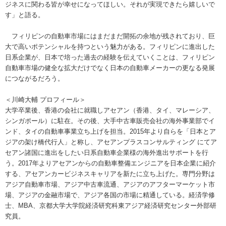
ジネスに関わる皆が幸せになってほしい。それが実現できたら嬉しいで
す」と語る。
フィリピンの自動車市場にはまだまだ開拓の余地が残されており、巨
大で高いポテンシャルを持つという魅力がある。フィリピンに進出した
日系企業が、日本で培った過去の経験を伝えていくことは、フィリピン
自動車市場の健全な拡大だけでなく日本の自動車メーカーの更なる発展
につながるだろう。
＜川崎大輔 プロフィール＞
大学卒業後、香港の会社に就職しアセアン（香港、タイ、マレーシア、
シンガポール）に駐在。その後、大手中古車販売会社の海外事業部でイ
ンド、タイの自動車事業立ち上げを担当。2015年より自らを「日本とア
ジアの架け橋代行人」と称し、アセアンプラスコンサルティング にてア
セアン諸国に進出をしたい日系自動車企業様の海外進出サポートを行
う。2017年よりアセアンからの自動車整備エンジニアを日本企業に紹介
する、アセアンカービジネスキャリアを新たに立ち上げた。専門分野は
アジア自動車市場、アジア中古車流通、アジアのアフターマーケット市
場、アジアの金融市場で、アジア各国の市場に精通している。経済学修
士、MBA、京都大学大学院経済研究科東アジア経済研究センター外部研
究員。