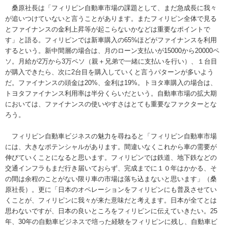
桑原社長は「フィリピン自動車市場の課題として、まだ急成長に我々
が追いつけていないと言うことがあります。またフィリピン全体で見る
とファイナンスの金利上昇等が起こらないかなどは重要なポイントで
す」と語る。フィリピンでは新車購入の65%ほどがファイナンスを利用
するという。新中間層の場合は、月のローン支払いが15000から20000ペ
ソ。月給が2万から3万ペソ（親＋兄弟で一緒に支払いを行い）、１台目
が購入できたら、次に2台目を購入していくと言うパターンが多いよう
だ。ファイナンスの頭金は20%、金利は19%。トヨタ車購入の場合は、
トヨタファイナンス利用率は半分くらいだという。自動車市場の拡大期
においては、ファイナンスの使いやすさはとても重要なファクターとな
ろう。
フィリピン自動車ビジネスの魅力を尋ねると「フィリピン自動車市場
には、大きなポテンシャルがあります。間違いなくこれから車の需要が
伸びていくことになると思います。フィリピンでは鉄道、地下鉄などの
交通インフラもまだ行き届いておらず、完成までに１０年はかかる、そ
の間は余程のことがない限り車の市場は落ち込まないと思います」（桑
原社長）。更に「日本のオペレーションをフィリピンにも普及させてい
くことが、フィリピンに我々が来た意味だと考えます。日本が全てとは
思わないですが、日本の良いところをフィリピンに伝えていきたい。25
年、30年の自動車ビジネスで培った経験をフィリピンに残し、自動車ビ