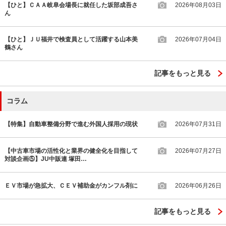
【ひと】ＣＡＡ岐阜会場長に就任した坂部成吾さ
2026年08月03日
ん
【ひと】ＪＵ福井で検査員として活躍する山本美
2026年07月04日
鶴さん
記事をもっと見る
コラム
【特集】自動車整備分野で進む外国人採用の現状
2026年07月31日
【中古車市場の活性化と業界の健全化を目指して
2026年07月27日
対談企画⑤】JU中販連 塚田…
ＥＶ市場が急拡大、ＣＥＶ補助金がカンフル剤に
2026年06月26日
記事をもっと見る