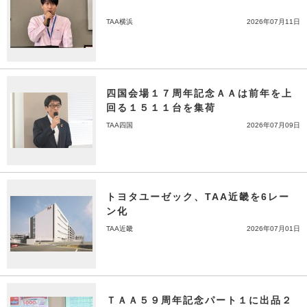
TAA横浜
2026年07月11日
四国会場１７周年記念ＡＡは前年を上
回る１５１１台を集荷
TAA四国
2026年07月09日
トヨタユーゼック、TAA近畿を6レー
ン化
TAA近畿
2026年07月01日
ＴＡＡ５９周年記念パート１に出品２