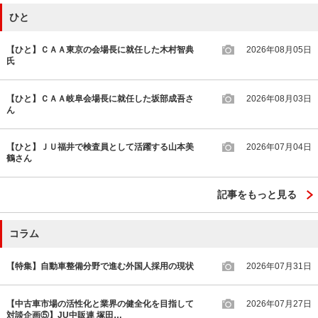
ひと
【ひと】ＣＡＡ東京の会場長に就任した木村智典
2026年08月05日
氏
【ひと】ＣＡＡ岐阜会場長に就任した坂部成吾さ
2026年08月03日
ん
【ひと】ＪＵ福井で検査員として活躍する山本美
2026年07月04日
鶴さん
記事をもっと見る
コラム
【特集】自動車整備分野で進む外国人採用の現状
2026年07月31日
【中古車市場の活性化と業界の健全化を目指して
2026年07月27日
対談企画⑤】JU中販連 塚田…