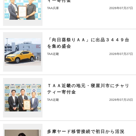
ィー寄付金
TAA兵庫
2026年07月27日
「向日葵祭りＡＡ」に出品３４４９台
を集め盛会
TAA近畿
2026年07月27日
ＴＡＡ近畿の地元・寝屋川市にチャリ
ティー寄付金
TAA近畿
2026年07月15日
多摩ヤード移管接続で初日から活況