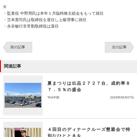
※
・監査役 中野周氏は本年１月臨時株主総会をもって就任
・笘本憲司氏は取締役を退任し上級理事に就任
・永谷敏行非常勤取締役は退任
前の記事
次の記事
関連記事
夏まつりは出品２７２７台、成約率８
７．５％の盛会
TAA中部
2026年08月07日
４回目のディナークルーズ懇親会で特
別なひとときを