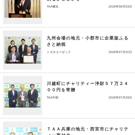
TAA横浜
2026年08月03日
九州会場の地元・小郡市に企業版ふる
さと納税
トヨタユーゼック
2026年07月31日
川越町にチャリティー浄財５７万２４
００円を寄贈
TAA中部
2026年07月29日
ＴＡＡ兵庫の地元・西宮市にチャリテ