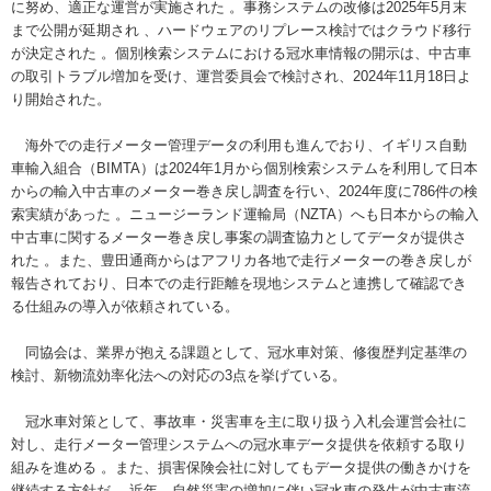
に努め、適正な運営が実施された 。事務システムの改修は2025年5月末
まで公開が延期され 、ハードウェアのリプレース検討ではクラウド移行
が決定された 。個別検索システムにおける冠水車情報の開示は、中古車
の取引トラブル増加を受け、運営委員会で検討され、2024年11月18日よ
り開始された。
海外での走行メーター管理データの利用も進んでおり、イギリス自動
車輸入組合（BIMTA）は2024年1月から個別検索システムを利用して日本
からの輸入中古車のメーター巻き戻し調査を行い、2024年度に786件の検
索実績があった 。ニュージーランド運輸局（NZTA）へも日本からの輸入
中古車に関するメーター巻き戻し事案の調査協力としてデータが提供さ
れた 。また、豊田通商からはアフリカ各地で走行メーターの巻き戻しが
報告されており、日本での走行距離を現地システムと連携して確認でき
る仕組みの導入が依頼されている。
同協会は、業界が抱える課題として、冠水車対策、修復歴判定基準の
検討、新物流効率化法への対応の3点を挙げている。
冠水車対策として、事故車・災害車を主に取り扱う入札会運営会社に
対し、走行メーター管理システムへの冠水車データ提供を依頼する取り
組みを進める 。また、損害保険会社に対してもデータ提供の働きかけを
継続する方針だ 。近年、自然災害の増加に伴い冠水車の発生が中古車流