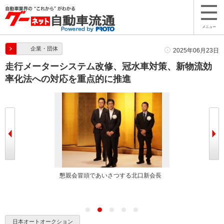
メニュー
企業・団体
2025年06月23日
走行メーターシステム改修、冠水車対策、新物流効
率化法への対応を重点的に推進
いさつする北口
懇親会冒頭であいさつする北口新会長
あいさつに立つ
日本オートオークション