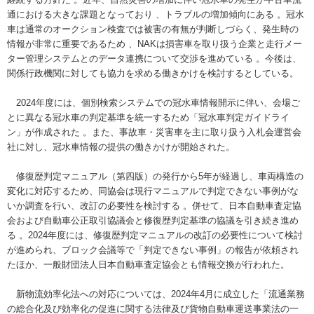
通における大きな課題となっており 、トラブルの増加傾向にある 。冠水
車は通常のオークション検査では被害の有無が判断しづらく、発生時の
情報が非常に重要であるため 、NAKは損害車を取り扱う企業と走行メー
ター管理システムとのデータ連携について交渉を進めている 。今後は、
関係行政機関に対しても協力を求める働きかけを検討するとしている。
2024年度には、個別検索システムでの冠水車情報開示に伴い、会場ご
とに異なる冠水車の判定基準を統一するため「冠水車判定ガイドライ
ン」が作成された 。また、事故車・災害車を主に取り扱う入札会運営会
社に対し、冠水車情報の提供の働きかけが開始された。
修復歴判定マニュアル（第四版）の発行から5年が経過し、車両構造の
変化に対応するため、同協会は現行マニュアルで判定できない事例がな
いか調査を行い、改訂の必要性を検討する 。併せて、日本自動車査定協
会および自動車公正取引協議会と修復歴判定基準の協議を引き続き進め
る 。2024年度には、修復歴判定マニュアルの改訂の必要性について検討
が進められ、ブロック会議等で「判定できない事例」の報告が依頼され
たほか、一般財団法人日本自動車査定協会とも情報交換が行われた。
新物流効率化法への対応については、2024年4月に成立した「流通業務
の総合化及び効率化の促進に関する法律及び貨物自動車運送事業法の一