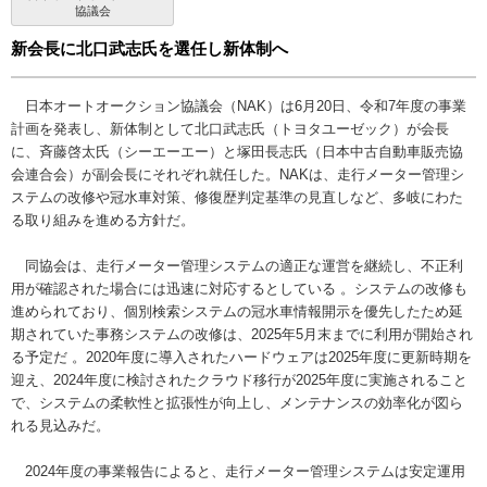
協議会
新会長に北口武志氏を選任し新体制へ
日本オートオークション協議会（NAK）は6月20日、令和7年度の事業
計画を発表し、新体制として北口武志氏（トヨタユーゼック）が会長
に、斉藤啓太氏（シーエーエー）と塚田長志氏（日本中古自動車販売協
会連合会）が副会長にそれぞれ就任した。NAKは、走行メーター管理シ
ステムの改修や冠水車対策、修復歴判定基準の見直しなど、多岐にわた
る取り組みを進める方針だ。
同協会は、走行メーター管理システムの適正な運営を継続し、不正利
用が確認された場合には迅速に対応するとしている 。システムの改修も
進められており、個別検索システムの冠水車情報開示を優先したため延
期されていた事務システムの改修は、2025年5月末までに利用が開始され
る予定だ 。2020年度に導入されたハードウェアは2025年度に更新時期を
迎え、2024年度に検討されたクラウド移行が2025年度に実施されること
で、システムの柔軟性と拡張性が向上し、メンテナンスの効率化が図ら
れる見込みだ。
2024年度の事業報告によると、走行メーター管理システムは安定運用