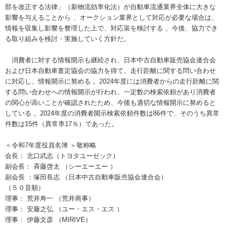
部を改正する法律」（新物流効率化法）が自動車流通業界全体に大きな
影響を与えることから 、オークション業界として対応が必要な場合は、
情報を収集し影響を整理した上で、対応策を検討する 。今後、協力でき
る取り組みを検討・実施していく方針だ。
消費者に対する情報開示も継続され、日本中古自動車販売協会連合会
および日本自動車査定協会の協力を得て、走行距離に関する問い合わせ
に対応し、情報開示に努める 。2024年度には消費者からの走行距離に関
する問い合わせへの情報開示が行われ、一定数の検索依頼があり消費者
の関心が高いことが確認されたため、今後も適切な情報開示に努めると
している 。2024年度の消費者開示検索依頼件数は86件で、そのうち異常
件数は15件（異常率17％）であった。
＜令和7年度役員名簿 ＞敬称略
会長： 北口武志（トヨタユーゼック）
副会長： 斉藤啓太 （シーエーエー ）
副会長 ：塚田長志 （日本中古自動車販売協会連合会）
（５０音順）
理事： 荒井寿一 （荒井商事）
理事： 安藤之弘 （ユー・エス・エス ）
理事： 伊藤文彦 （MIRIVE）