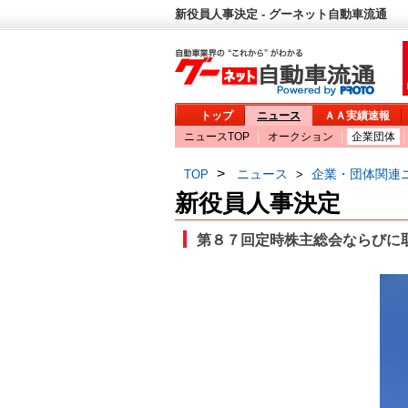
新役員人事決定 - グーネット自動車流通
トップ
ニュース
ＡＡ実績速報
ニュースTOP
オークション
企業団体
>
ニュース
企業・団体関連
TOP
>
新役員人事決定
第８７回定時株主総会ならびに