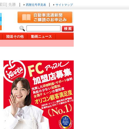
土曜日] 先勝
|
|
西暦元号早見表
サイトマップ
陸送その他
動画ニュース