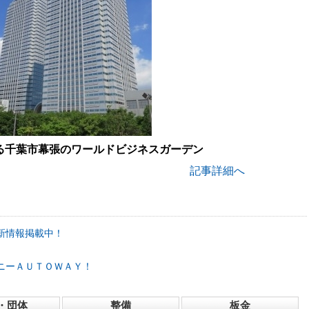
る千葉市幕張のワールドビジネスガーデン
記事詳細へ
新情報掲載中！
ニーＡＵＴＯＷＡＹ！
・団体
整備
板金