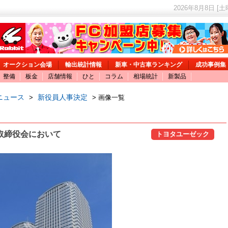
2026年8月8日 [
オークション会場
輸出統計情報
新車・中古車ランキング
成功事例集
整備
板金
店舗情報
ひと
コラム
相場統計
新製品
ニュース
新役員人事決定
>
> 画像一覧
取締役会において
トヨタユーゼック