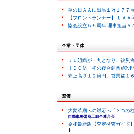
華の日ＡＡに出品１万１７７
【フロントランナー】 ＬＡＡ
協会設立５５周年 理事担当Ａ
企業・団体
ＪＵ組織が一丸となり、被災
ＩＤＯＭ、初の複合商業施設
売上高３１２億円、営業益１
整備
大変革期への対応へ「３つの
自動車整備商工組合連合会
令和最新版【査定検査ガイド】
ト