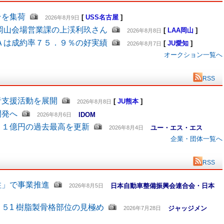
台を集荷
[
USS名古屋
]
2026年8月9日
岡山会場営業課の上渓利玖さん
[
LAA岡山
]
2026年8月8日
Ａは成約率７５．９％の好実績
[
JU愛知
]
2026年8月7日
オークション一覧へ
RSS
者支援活動を展開
[
JU熊本
]
2026年8月8日
開発へ
IDOM
2026年8月6日
６１億円の過去最高を更新
ユー・エス・エス
2026年8月4日
企業・団体一覧へ
RSS
柱」で事業推進
日本自動車整備振興会連合会・日本
2026年8月5日
５1 樹脂製骨格部位の見極め
ジャッジメン
2026年7月28日