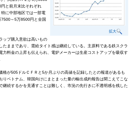
500円と前月末比それぞれ
る。特に中部地区では一部電
500～5万8500円と全国
拡大
ラップ購入意欲は高いもの
したままであり、需給タイト感は継続している。主原料である鉄スクラ
電力料金の上昇も伝えられ、電炉メーカーは生産コストアップを吸収す
。
格が505ドルＣＦＲと5か月ぶりの高値を記録したとの報道があるも
おりベトナム、韓国向けにまとまった量の輸出成約報告は聞こえてこな
で継続するかを見通すことは難しく、市況の先行きに不透明感を残した