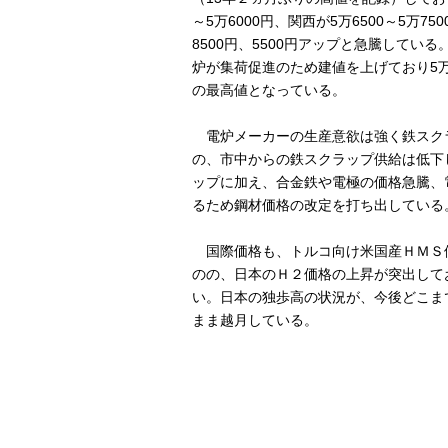
～5万6000円、関西が5万6500～5万7
8500円、5500円アップと急騰してい
炉が集荷促進のため建値を上げており5万7
の最高値となっている。
電炉メーカーの生産意欲は強く鉄スク
の、市中からの鉄スクラップ供給は低下
ップに加え、合金鉄や電極の価格急騰、
るため鋼材価格の改定を打ち出している
国際価格も、トルコ向け米国産ＨＭＳ価
のの、日本のＨ２価格の上昇が突出して
い。日本の独歩高の状況が、今後どこま
まま越月している。