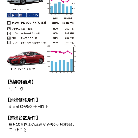
【対象評価点】
4、4.5点
【抽出価格条件】
直近価格が500千円以上
【抽出台数条件】
毎月50台以上の流通が過去6ヶ月連続し
ていること