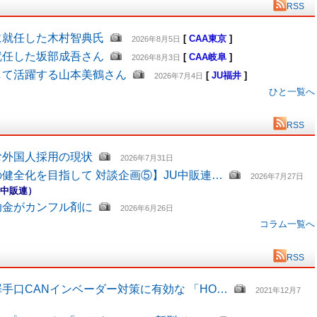
RSS
に就任した木村智典氏
[
CAA東京
]
2026年8月5日
就任した坂部成吾さん
[
CAA岐阜
]
2026年8月3日
して活躍する山本美鶴さん
[
JU福井
]
2026年7月4日
ひと一覧へ
RSS
む外国人採用の現状
2026年7月31日
健全化を目指して 対談企画⑤】JU中販連…
2026年7月27日
U中販連）
助金がカンフル剤に
2026年6月26日
コラム一覧へ
RSS
手口CANインベーダー対策に有効な 「HO…
2021年12月7