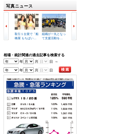
写真ニュース
取引１台賞で「船
組織が一丸となっ
セリ前にあいさつ
２７２
橋屋 もちぱい…
て支援活動を…
を述べる小久…
車が集
相場・統計関連の過去記事を検索する
年
月
日 ～
年
月
日