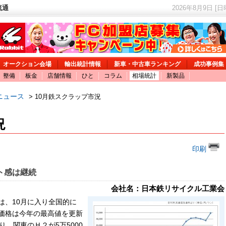
流通
2026年8月9日 [
オークション会場
輸出統計情報
新車・中古車ランキング
成功事例集
整備
板金
店舗情報
ひと
コラム
相場統計
新製品
ニュース
> 10月鉄スクラップ市況
況
印刷
ト感は継続
会社名：日本鉄リサイクル工業会
、10月に入り全国的に
価格は今年の最高値を更新
、関東のＨ２が5万5000