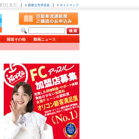
日曜日] 友引
|
|
西暦元号早見表
サイトマップ
陸送その他
動画ニュース