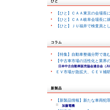
ひと
【ひと】ＣＡＡ東京の会場長
【ひと】ＣＡＡ岐阜会場長に
【ひと】ＪＵ福井で検査員と
コラム
【特集】自動車整備分野で進
【中古車市場の活性化と業界の
日本中古自動車販売協会連合会（J
ＥＶ市場が急拡大、ＣＥＶ補
新製品
【新製品情報】新たな車両犯罪
日
加藤電機