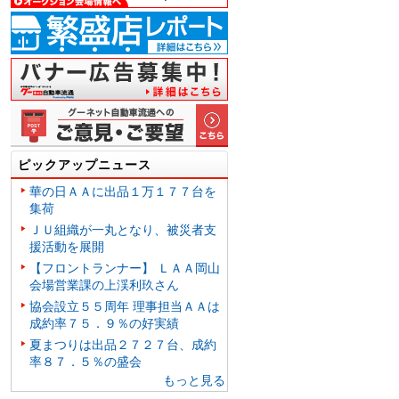
ピックアップニュース
華の日ＡＡに出品１万１７７台を
集荷
ＪＵ組織が一丸となり、被災者支
援活動を展開
【フロントランナー】 ＬＡＡ岡山
会場営業課の上渓利玖さん
協会設立５５周年 理事担当ＡＡは
成約率７５．９％の好実績
夏まつりは出品２７２７台、成約
率８７．５％の盛会
もっと見る