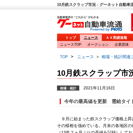
10月鉄スクラップ市況 - グーネット自動車
トップ
ニュース
ＡＡ実績速報
ニュースTOP
オークション
企業団体
>
ニュース
相場・統計関連
TOP
>
10月鉄スクラップ市
2021年11月16日
相場・統計
今年の最高値を更新 需給タイ
９月に始まった鉄スクラップ価格上昇は
その様相を強めている。月末の各地区の
（13年２ヵ月ぶりの高値を記録）しており