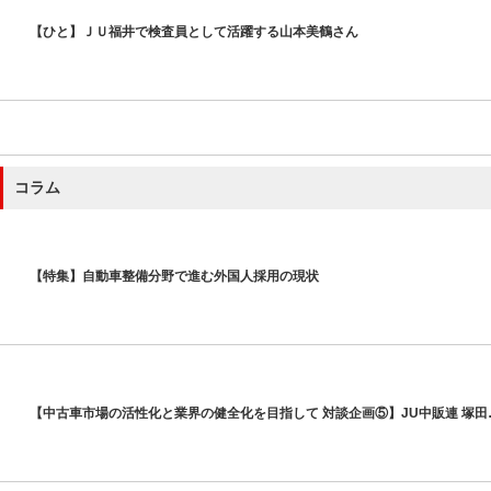
【ひと】ＪＵ福井で検査員として活躍する山本美鶴さん
コラム
【特集】自動車整備分野で進む外国人採用の現状
【中古車市場の活性化と業界の健全化を目指して 対談企画⑤】JU中販連 塚田