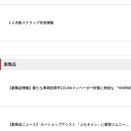
１１月鉄スクラップ市況情報
新製品
【新製品情報】新たな車両犯罪手口CANインベーダー対策に有効な 「HORNE
【新商品ニュース】 カーショップアシスト 「ぷちキャン」に新型ジムニー…