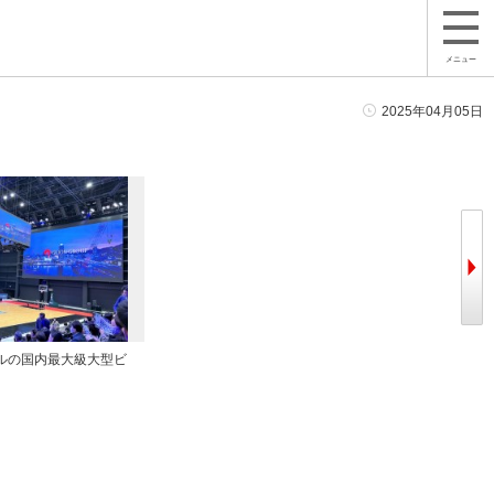
メニュー
2025年04月05日
ルの国内最大級大型ビ
アリーナ南側
４日夜に
ティー」