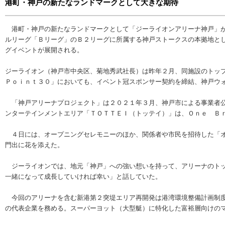
港町・神戸の新たなランドマークとして大きな期待
港町・神戸の新たなランドマークとして「ジーライオンアリーナ神戸」が
ルリーグ「Ｂリーグ」のＢ２リーグに所属する神戸ストークスの本拠地と
グイベントが展開される。
ジーライオン（神戸市中央区、菊地秀武社長）は昨年２月、同施設のトッ
Ｐｏｉｎｔ３０」においても、イベント冠スポンサー契約を締結、神戸ウ
「神戸アリーナプロジェクト」は２０２１年３月、神戸市による事業者公
ンターテインメントエリア「ＴＯＴＴＥＩ（トッテイ）」は、Ｏｎｅ Ｂ
４日には、オープニングセレモニーのほか、関係者や市民を招待した「オ
門出に花を添えた。
ジーライオンでは、地元「神戸」への強い想いを持って、アリーナのトッ
一緒になって成長していければ幸い」と話していた。
今回のアリーナを含む新港第２突堤エリア再開発は港湾環境整備計画制度
の代表企業を務める。スーパーヨット（大型艇）に特化した富裕層向けの