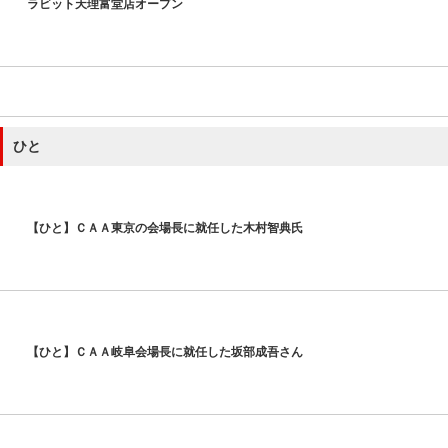
ラビット天理富堂店オープン
ひと
【ひと】ＣＡＡ東京の会場長に就任した木村智典氏
【ひと】ＣＡＡ岐阜会場長に就任した坂部成吾さん