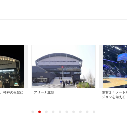
、神戸の夜景に
アリーナ北側
左右２４メート
ジョンを備える