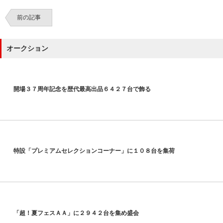
前の記事
オークション
開場３７周年記念を歴代最高出品６４２７台で飾る
特設「プレミアムセレクションコーナー」に１０８台を集荷
「超！夏フェスＡＡ」に２９４２台を集め盛会