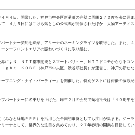
４月４日、開業した。神戸市中央区新港町の岸壁に周囲２７０度を海に囲ま
して、４月５日にはこけら落としの公式戦が開催されたほか、大物アーティス
プパートナー契約を締結、アリーナのネーミングライツを取得した。また、
ォーターフロントエリアの賑わいづくりに取り組む。
募により、ＮＴＴ都市開発とスマートバリュー、ＮＴＴドコモからなるコン
ｒｉｇｈｔ ＫＯＢＥ（神戸市中央区、渋谷順社長）が運営し、神戸の新たな
ープニング・ナイトパーティー」を開催した。特別ゲストには俳優の藤原紀
プパートナーに名乗りを上げた。昨年２月の会見で菊地社長は「４０周年を
（みなと緑地ＰＰＰ）を活用した全国初事例としても注目が集まる。ジーラ
マリーナとして、世界的な注目を集めており、２７年春頃の開業を目指してい