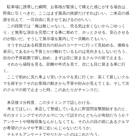
駐車場に誘導した瞬間、お客様が緊張して構えた感じがする場合は、
即座に引くべきだ。ここはまず最高の挨拶だけすればいい。ご来店の感
謝を伝えて、一旦自由に見させてあげるのがいい。
この段階では「俺は敵じゃないし、売る気は全くないからごゆっく
り」と無害な演出を完璧にする事に努めて、ホッとさせる。安心させる
のが狙いだ。そうして展示場を案内して一旦離れてもいい。
そうすればある程度自分の好みのコーナーに行って見始める。価格を
表示してあるから予算とかけ離れているものは見向きもしないだろう。
自分の予算範囲で探し始め、まずは目に留まるクルマの前で止まる。
それから値段を見る。距離や年式を見て、次にも目に留まる車に行
く。
ここで初めに見た車より安いクルマを見に行くか、高くて新しいクル
マを探すか？そのお客様の動きから予算や好みが見えてくる。そして次
のクルマの前で止まった時。このあたりがチャンスだ。
来店後３分程度、このタイミングで話しかける。
考えてほしい。来店して警戒している人に即質問攻撃開始するのと、
今のタイミングでそのクルマについて話すのとどちらが有効だろうか？
アンケートや情報収集なんかしなくても、その人の目の前にあるクルマ
が希望のクルマや予算に近いんじゃないだろうか。
そもそもアンケートでやりたかったのはこれだろう。