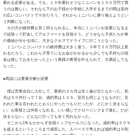
乗れる必要がある。でも、１５年乗れそうなミニバンを１５０万円で買
うのは難しい。それなら下のお子様が小学校に入学するまでの間は室内
の広いコンパクトで十分だろう。それからミニバンに乗り換えようとい
う判断になった。
その方が維持費も安く抑えられるし、本当にミニバンが必要になるま
で頑張って貯金してアルファードを目指そう。どうせなら子供たちが車
の価値が分かる頃に、大きなクルマでドライブに行こうとなった。
ミニバンとコンパクトの維持費は大きく違う。５年で２０万円以上変
わるだろう。これから子育てにもお金がかかるから少しでも手持ちの現
金は残しておきたかったという奥様の希望を叶えられて、大満足しても
らった。
●商談には要素分解が必要
僕は営業会社に入社して、最初の２カ月は全く歯が立たなかった。初
月は５０件行って７台。成約率は１２％。翌月も同じようなものだ。言
われた事を言われたとおりにやったつもりだったが、とにかく決まらな
い。お客様とは仲良くなれる。いい感じでクロージングまで進む。だが
決まらない。どんなに行っても全く売れなかった。
そこから1年もかからず全国トップセールスになった。成約率は５０％
を超えるというところまで成長した。人ベースで考えれば成約率は９割