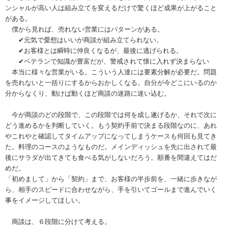
ンシャルが高い人は組み立てを変えるだけで驚くほど成果が上がること
がある。
僕から見れば、売れない営業にはパターンがある。
✔元気で愛想はいいが商談が組み立てられない。
✔お客様とは瞬時に仲良くなるが、最後に逃げられる。
✔ベテランで知識が豊富だが、警戒されて懐に入れず決まらない
本当に様々な営業がいる。こういう人達には要素分解が必要だ。問題
を売れないと一括りにするからおかしくなる。自分が今どこにいるのか
分からなくり、動けば動くほど商談の迷路に迷い込む。
今が商談のどの段階で、この段階では何を成し遂げるか、それで次に
どう進めるかを判断していく。もう契約手前で決まる段階なのに、あれ
やこれやと確認してタイムアップになってしまうケースも何回も見てき
た。料理のコースのようなものだ。メインディッシュを先に出されて最
後にサラダが出てきても食べる気がしないだろう。順番を間違えてはだ
めだ。
「初めまして」から「契約」まで、お客様の半歩前を、一緒に歩きなが
ら、相手のスピードに合わせながら、手を引いてゴールまで進んでいく
事をイメージしてほしい。
商談は、６段階に分けて考える。