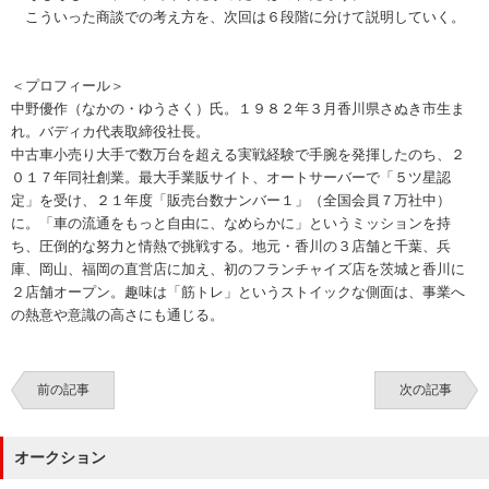
こういった商談での考え方を、次回は６段階に分けて説明していく。
＜プロフィール＞
中野優作（なかの・ゆうさく）氏。１９８２年３月香川県さぬき市生ま
れ。バディカ代表取締役社長。
中古車小売り大手で数万台を超える実戦経験で手腕を発揮したのち、２
０１７年同社創業。最大手業販サイト、オートサーバーで「５ツ星認
定」を受け、２１年度「販売台数ナンバー１」（全国会員７万社中）
に。「車の流通をもっと自由に、なめらかに」というミッションを持
ち、圧倒的な努力と情熱で挑戦する。地元・香川の３店舗と千葉、兵
庫、岡山、福岡の直営店に加え、初のフランチャイズ店を茨城と香川に
２店舗オープン。趣味は「筋トレ」というストイックな側面は、事業へ
の熱意や意識の高さにも通じる。
前の記事
次の記事
オークション