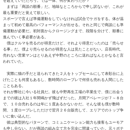
を超えていただろう。では一体、何が変わったか？
まずは「商談の順番」だ。地味なところからで申し訳ないが、これが
最も重要だと覚えて欲しい。
スポーツで言えば準備運動をしていなければ試合でケガをする。体が温
まって初めて最高のパフォーマンスが出せる。それと同じで商談にも準
備運動が必要だ。初対面からクロージングまで、段階を分けて、順番に
進んでいく事必要がある。
僕はクルマを売るのが得意だけど、それより得意だったのは「売らせ
る事」だ。僕より売らせるのが得意な人は見たことがない。店長時代、
売れない営業マンはとりあえず中野のところに送ればなんとかなると言
われていた。
実際に猫の手だと送られてきた２人をトップセールにして表彰台に上
げたことも何度もあるし、数時間のロープレで何倍も売れる人間にした
こともある。
それが弊社に今いる社員だ。彼も中野再生工場の卒業生で、僕に出会う
までの彼は入社１年間鳴かず飛ばずだった。月間アベレージが７～８台
で、１０台売れるのは年に１度あるかないかだ。そんな彼も僕が数時
間、１度ロープレしただけで翌月２６台販売して、エリアでのトップ争
いに食い込んだ。
彼は典型的なパターンで、コミュニケーション能力も接客もユーモア
も申し分ない。だが商談の組み立て方を完全に間違っていた。元々ポテ