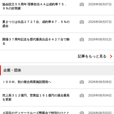
協会設立５５周年 理事担当ＡＡは成約率７５．
2026年08月07日
９％の好実績
夏まつりは出品２７２７台、成約率８７．５％の
2026年08月07日
盛会
開場３７周年記念を歴代最高出品６４２７台で飾
2026年08月01日
る
記事をもっと見る
企業・団体
ＩＤＯＭ、初の複合商業施設開発へ
2026年08月06日
売上高３１２億円、営業益１６１億円の過去最高
2026年08月04日
を更新
４回目のディナークルーズ懇親会で特別なひとと
2026年08月03日