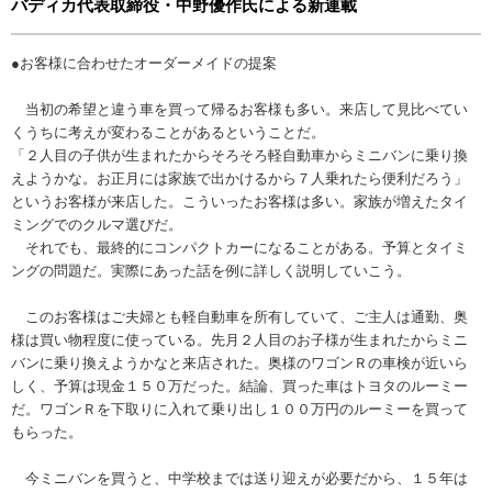
バディカ代表取締役・中野優作氏による新連載
●お客様に合わせたオーダーメイドの提案
当初の希望と違う車を買って帰るお客様も多い。来店して見比べてい
くうちに考えが変わることがあるということだ。
「２人目の子供が生まれたからそろそろ軽自動車からミニバンに乗り換
えようかな。お正月には家族で出かけるから７人乗れたら便利だろう」
というお客様が来店した。こういったお客様は多い。家族が増えたタイ
ミングでのクルマ選びだ。
それでも、最終的にコンパクトカーになることがある。予算とタイミ
ングの問題だ。実際にあった話を例に詳しく説明していこう。
このお客様はご夫婦とも軽自動車を所有していて、ご主人は通勤、奥
様は買い物程度に使っている。先月２人目のお子様が生まれたからミニ
バンに乗り換えようかなと来店された。奥様のワゴンＲの車検が近いら
しく、予算は現金１５０万だった。結論、買った車はトヨタのルーミー
だ。ワゴンＲを下取りに入れて乗り出し１００万円のルーミーを買って
もらった。
今ミニバンを買うと、中学校までは送り迎えが必要だから、１５年は