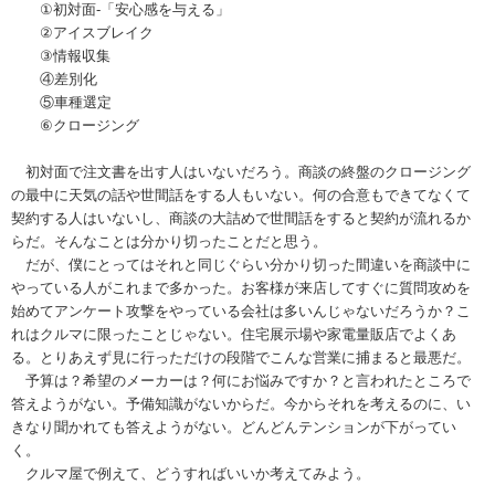
①初対面-「安心感を与える」
②アイスブレイク
③情報収集
④差別化
⑤車種選定
⑥クロージング
初対面で注文書を出す人はいないだろう。商談の終盤のクロージング
の最中に天気の話や世間話をする人もいない。何の合意もできてなくて
契約する人はいないし、商談の大詰めで世間話をすると契約が流れるか
らだ。そんなことは分かり切ったことだと思う。
だが、僕にとってはそれと同じぐらい分かり切った間違いを商談中に
やっている人がこれまで多かった。お客様が来店してすぐに質問攻めを
始めてアンケート攻撃をやっている会社は多いんじゃないだろうか？こ
れはクルマに限ったことじゃない。住宅展示場や家電量販店でよくあ
る。とりあえず見に行っただけの段階でこんな営業に捕まると最悪だ。
予算は？希望のメーカーは？何にお悩みですか？と言われたところで
答えようがない。予備知識がないからだ。今からそれを考えるのに、い
きなり聞かれても答えようがない。どんどんテンションが下がってい
く。
クルマ屋で例えて、どうすればいいか考えてみよう。