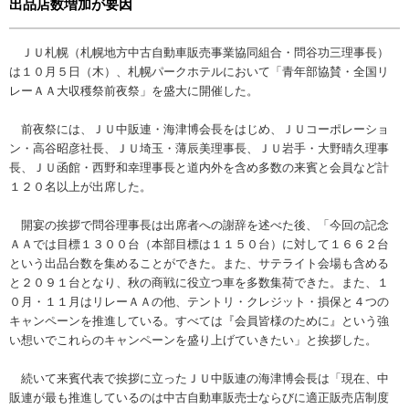
出品店数増加が要因
ＪＵ札幌（札幌地方中古自動車販売事業協同組合・問谷功三理事長）
は１０月５日（木）、札幌パークホテルにおいて「青年部協賛・全国リ
レーＡＡ大収穫祭前夜祭」を盛大に開催した。
前夜祭には、ＪＵ中販連・海津博会長をはじめ、ＪＵコーポレーショ
ン・高谷昭彦社長、ＪＵ埼玉・薄辰美理事長、ＪＵ岩手・大野晴久理事
長、ＪＵ函館・西野和幸理事長と道内外を含め多数の来賓と会員など計
１２０名以上が出席した。
開宴の挨拶で問谷理事長は出席者への謝辞を述べた後、「今回の記念
ＡＡでは目標１３００台（本部目標は１１５０台）に対して１６６２台
という出品台数を集めることができた。また、サテライト会場も含める
と２０９１台となり、秋の商戦に役立つ車を多数集荷できた。また、１
０月・１１月はリレーＡＡの他、テントリ・クレジット・損保と４つの
キャンペーンを推進している。すべては『会員皆様のために』という強
い想いでこれらのキャンペーンを盛り上げていきたい」と挨拶した。
続いて来賓代表で挨拶に立ったＪＵ中販連の海津博会長は「現在、中
販連が最も推進しているのは中古自動車販売士ならびに適正販売店制度