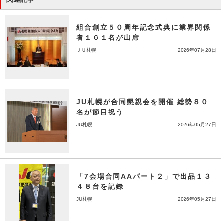
組合創立５０周年記念式典に業界関係
者１６１名が出席
ＪＵ札幌
2026年07月28日
JU札幌が合同懇親会を開催 総勢８０
名が節目祝う
JU札幌
2026年05月27日
「7会場合同AAパート２」で出品１３
４８台を記録
JU札幌
2026年05月27日