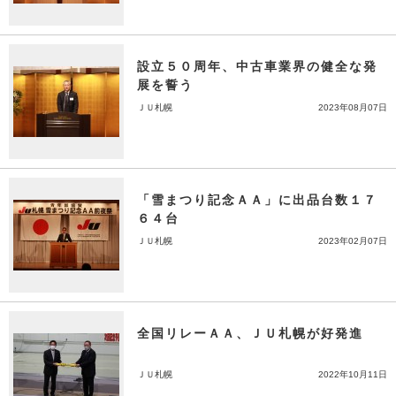
設立５０周年、中古車業界の健全な発
展を誓う
ＪＵ札幌
2023年08月07日
「雪まつり記念ＡＡ」に出品台数１７
６４台
ＪＵ札幌
2023年02月07日
全国リレーＡＡ、ＪＵ札幌が好発進
ＪＵ札幌
2022年10月11日