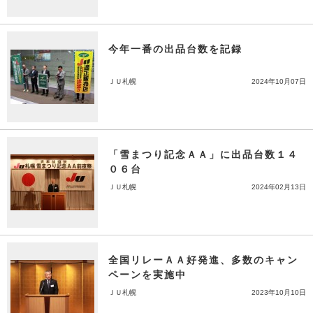
今年一番の出品台数を記録
ＪＵ札幌
2024年10月07日
「雪まつり記念ＡＡ」に出品台数１４
０６台
ＪＵ札幌
2024年02月13日
全国リレーＡＡ好発進、多数のキャン
ペーンを実施中
ＪＵ札幌
2023年10月10日