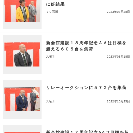
に好結果
ＪＵ石川
2023年08月28日
新会館建設１８周年記念ＡＡは目標を
超える６０５台を集荷
JU石川
2023年03月18日
リレーオークションに５７２台を集荷
JU石川
2022年10月25日
新会館建設１７周年記念AAは目標を超