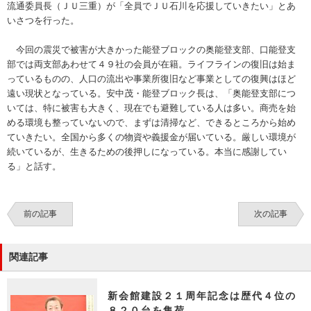
流通委員長（ＪＵ三重）が「全員でＪＵ石川を応援していきたい」とあ
いさつを行った。
今回の震災で被害が大きかった能登ブロックの奥能登支部、口能登支
部では両支部あわせて４９社の会員が在籍。ライフラインの復旧は始ま
っているものの、人口の流出や事業所復旧など事業としての復興はほど
遠い現状となっている。安中茂・能登ブロック長は、「奥能登支部につ
いては、特に被害も大きく、現在でも避難している人は多い。商売を始
める環境も整っていないので、まずは清掃など、できるところから始め
ていきたい。全国から多くの物資や義援金が届いている。厳しい環境が
続いているが、生きるための後押しになっている。本当に感謝してい
る」と話す。
前の記事
次の記事
関連記事
新会館建設２１周年記念は歴代４位の
８２０台を集荷