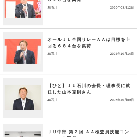
JU石川
2026年03月12日
オールＪＵ全国リレーＡＡは目標を上
回る６８４台を集荷
JU石川
2025年10月14日
【ひと】ＪＵ石川の会長・理事長に就
任した山本克則さん
JU石川
2025年10月09日
ＪＵ中部 第２回 ＡＡ検査員技能コン