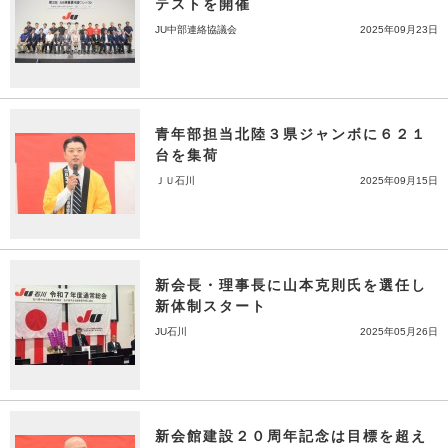
テストを開催
JU中部連絡協議会
2025年09月23日
青年部担当北陸３県ジャンボに６２１
台を集荷
ＪＵ石川
2025年09月15日
新会長・理事長に山本克則氏を選任し
新体制スタート
JU石川
2025年05月26日
新会館建設２０周年記念は目標を超え