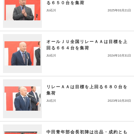
る６５０台を集荷
JU石川
2025年03月21日
オールＪＵ全国リレーＡＡは目標を上
回る６６４台を集荷
JU石川
2024年10月31日
リレーＡＡは目標を上回る６８０台を
集荷
JU石川
2023年10月20日
中田青年部会長初陣は出品・成約とも