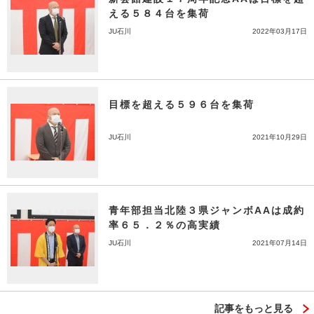
える５８４台を集荷
JU石川
2022年03月17日
目標を超える５９６台を集荷
JU石川
2021年10月29日
青年部担当北陸３県ジャンボAAは成約
率６５．２％の高実績
JU石川
2021年07月14日
記事をもっと見る