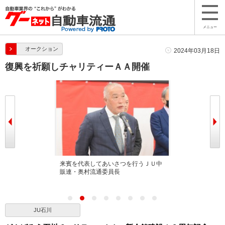
メニュー
オークション
2024年03月18日
復興を祈願しチャリティーＡＡ開催
べる宮本理事長
来賓を代表してあいさつを行うＪＵ中
多くの来賓が招
販連・奥村流通委員長
JU石川