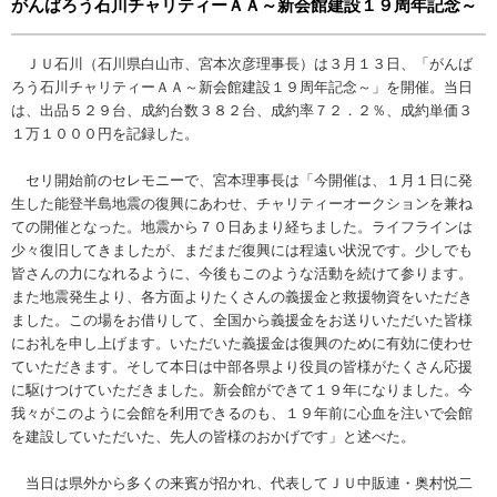
がんばろう石川チャリティーＡＡ～新会館建設１９周年記念～
ＪＵ石川（石川県白山市、宮本次彦理事長）は３月１３日、「がんば
ろう石川チャリティーＡＡ～新会館建設１９周年記念～」を開催。当日
は、出品５２９台、成約台数３８２台、成約率７２．２％、成約単価３
１万１０００円を記録した。
セリ開始前のセレモニーで、宮本理事長は「今開催は、１月１日に発
生した能登半島地震の復興にあわせ、チャリティーオークションを兼ね
ての開催となった。地震から７０日あまり経ちました。ライフラインは
少々復旧してきましたが、まだまだ復興には程遠い状況です。少しでも
皆さんの力になれるように、今後もこのような活動を続けて参ります。
また地震発生より、各方面よりたくさんの義援金と救援物資をいただき
ました。この場をお借りして、全国から義援金をお送りいただいた皆様
にお礼を申し上げます。いただいた義援金は復興のために有効に使わせ
ていただきます。そして本日は中部各県より役員の皆様がたくさん応援
に駆けつけていただきました。新会館ができて１９年になりました。今
我々がこのように会館を利用できるのも、１９年前に心血を注いで会館
を建設していただいた、先人の皆様のおかげです」と述べた。
当日は県外から多くの来賓が招かれ、代表してＪＵ中販連・奥村悦二