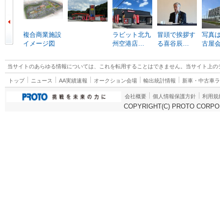
複合商業施設
ラビット北九
冒頭で挨拶す
写真は
イメージ図
州空港店…
る喜谷辰…
古屋
当サイトのあらゆる情報については、これを転用することはできません。当サイト上の
トップ
ニュース
AA実績速報
オークション会場
輸出統計情報
新車・中古車
会社概要
個人情報保護方針
利用規
COPYRIGHT(C) PROTO CORPOR