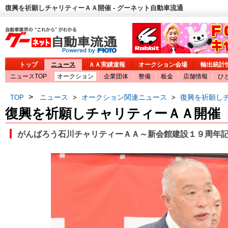
復興を祈願しチャリティーＡＡ開催 - グーネット自動車流通
トップ
ニュース
ＡＡ実績速報
オークション会場
輸出統計
ニュースTOP
オークション
企業団体
整備
板金
店舗情報
ひ
>
ニュース
オークション関連ニュース
復興を祈願し
TOP
>
>
復興を祈願しチャリティーＡＡ開催
がんばろう石川チャリティーＡＡ～新会館建設１９周年