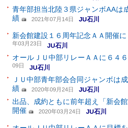
青年部担当北陸３県ジャンボAAは
績
JU石川
2021年07月14日
新会館建設１６周年記念ＡＡ開催に
年03月23日
JU石川
オールＪＵ中部リレーＡＡに６４６
09日
JU石川
ＪＵ中部青年部会合同ジャンボは成
績
JU石川
2020年09月24日
出品、成約ともに前年超え「新会館
開催
JU石川
2020年03月24日
オールＪＵ中部リレーＡＡに目標