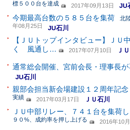
標５００台を達成
JU
2017年09月13日
今期最高台数の５８５台を集荷
北
年08月25日
JU石川
【ＪＵトップインタビュー】ＪＵ
く 風通し…
ＪＵ
2017年07月10日
通常総会開催、宮前会長・理事長が
JU石川
親部会担当新会場建設１２周年記念
実績
ＪＵ石川
2017年03月17日
ＪＵ中部リレー、７４１台を集荷し
９０%、成約率を押し上げる
2016年10