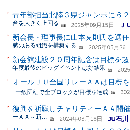
青年部担当北陸３県ジャンボに６２
台を大きく上回る
Ｊ
2025年09月15日
新会長・理事長に山本克則氏を選任
感のある組織を構築する
2025年05月26
新会館建設２０周年記念は目標を超
年度最後のビッグイベントは好結果
202
オールＪＵ全国リレーＡＡは目標を
一致団結で全ブロックが目標を達成
20
復興を祈願しチャリティーＡＡ開
ーＡＡ～新…
JU石川
2024年03月18日