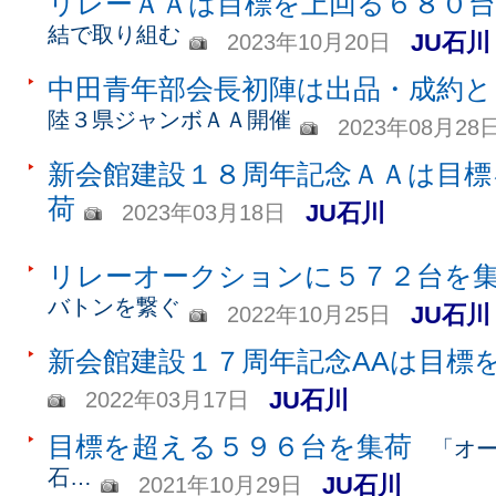
リレーＡＡは目標を上回る６８０
結で取り組む
JU石川
2023年10月20日
中田青年部会長初陣は出品・成約と
陸３県ジャンボＡＡ開催
2023年08月28
新会館建設１８周年記念ＡＡは目標
荷
JU石川
2023年03月18日
リレーオークションに５７２台を
バトンを繋ぐ
JU石川
2022年10月25日
新会館建設１７周年記念AAは目標
JU石川
2022年03月17日
目標を超える５９６台を集荷
「オー
石…
JU石川
2021年10月29日