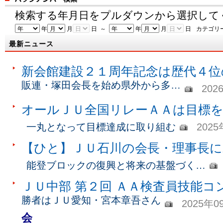
検索する年月日をプルダウンから選択して
年
月
日 ～
年
月
日
カテゴリ
最新ニュース
新会館建設２１周年記念は歴代４位
販連・塚田会長を始め県外から多…
202
オールＪＵ全国リレーＡＡは目標を
一丸となって目標達成に取り組む
202
【ひと】ＪＵ石川の会長・理事長に
能登ブロックの復興と将来の基盤づく…
ＪＵ中部 第２回 ＡＡ検査員技能コ
勝者はＪＵ愛知・宮本章吾さん
2025年0
会