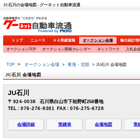
JU石川の会場地図 - グーネット自動車流通
トップ
ニュース
ＡＡ実績速報
オークション会場
輸出統計情
オークションTOP
オークション開催カレンダー
ネットワーク
入札会
>
オークション会場
東海・北陸
TOP
>
> JU石川 会場地図
JU石川 会場地図
JU石川
〒924-0038
石川県白山市下柏野町258番地
TEL :
076-276-9381
FAX :
076-275-6728
会場詳細
実績表
会場地図
実