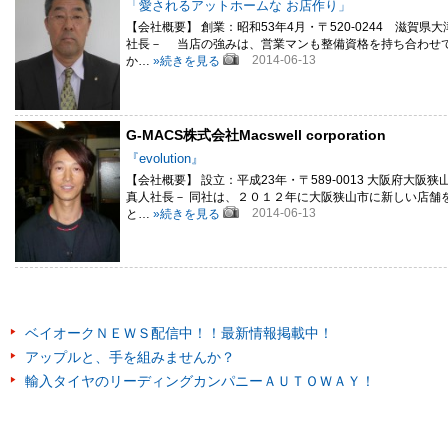
「愛されるアットホームな お店作り」
【会社概要】 創業：昭和53年4月・〒520-0244 滋賀県大津市衣川
社長－ 当店の強みは、営業マンも整備資格を持ち合わせ
2014-06-13
か…
»続きを見る
G-MACS株式会社Macswell corporation
『evolution』
【会社概要】 設立：平成23年・〒589-0013 大阪府大阪狭山市茱萸
真人社長－ 同社は、２０１２年に大阪狭山市に新しい店舗
2014-06-13
と…
»続きを見る
ベイオークＮＥＷＳ配信中！！最新情報掲載中！
アップルと、手を組みませんか？
輸入タイヤのリーディングカンパニーＡＵＴＯＷＡＹ！