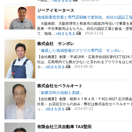
2018-12-07
一郎社…
»続きを見る
ジーアイモータース
地域密着型営業と専門店戦略で差別化、自社の認証工
大阪南部、大阪府堺市と和泉市の国道26号沿いで事業を
新車・中古車販売はもちろん、自社の認証工場と鈑金・塗
2018-11-01
て、地域…
»続きを見る
株式会社 サンボレ
「徹底した地域密着のプリウス専門店 サンボレ」
【会社概要】 創業：平成18年・広島市佐伯区屋代3丁目24-7 T
社は、広島県内でも数が少ないと言われるプリウスをはじ
2014-08-30
カ…
»続きを見る
株式会社セベラルオート
「創業32年の信頼と実績」
【会社概要】 創業：昭和５７年４月・〒921-8027 石川県金沢市神
社長－ お店設立からの歩み：弊社は株式会社セベラルオー
2014-07-22
ッ…
»続きを見る
有限会社三共自動車 TAX堅田