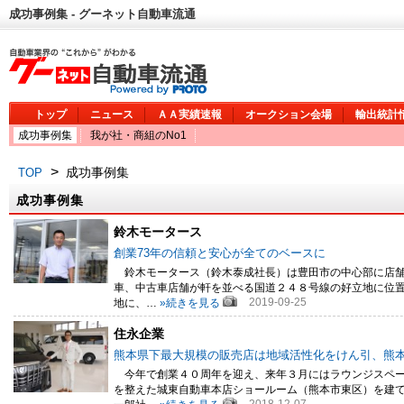
成功事例集 - グーネット自動車流通
トップ
ニュース
ＡＡ実績速報
オークション会場
輸出統計
成功事例集
我が社・商組のNo1
>
成功事例集
TOP
成功事例集
鈴木モータース
創業73年の信頼と安心が全てのベースに
鈴木モータース（鈴木泰成社長）は豊田市の中心部に店舗
車、中古車店舗が軒を並べる国道２４８号線の好立地に位
2019-09-25
地に、…
»続きを見る
住永企業
熊本県下最大規模の販売店は地域活性化をけん引、熊
今年で創業４０周年を迎え、来年３月にはラウンジスペー
を整えた城東自動車本店ショールーム（熊本市東区）を建