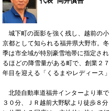
代表 岡井慎吾
城下町の面影を強く残し、越前の小
京都として知られる福井県大野市。冬
季は市全域が特別豪雪地帯に指定され
るほどの降雪量がある町で、創業２７
年目を迎える「くるまやレディース」
北陸自動車道福井インターより車で
３０分、ＪＲ越前大野駅より徒歩８分