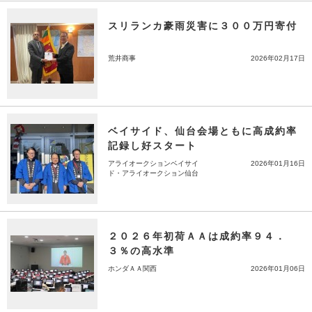
スリランカ豪雨災害に３００万円寄付
荒井商事
2026年02月17日
ベイサイド、仙台会場ともに高成約率
記録し好スタート
アライオークションベイサイ
2026年01月16日
ド・アライオークション仙台
２０２６年初荷ＡＡは成約率９４．
３％の高水準
ホンダＡＡ関西
2026年01月06日