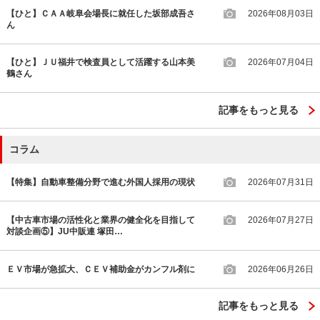
【ひと】ＣＡＡ岐阜会場長に就任した坂部成吾さ
2026年08月03日
ん
【ひと】ＪＵ福井で検査員として活躍する山本美
2026年07月04日
鶴さん
記事をもっと見る
コラム
【特集】自動車整備分野で進む外国人採用の現状
2026年07月31日
【中古車市場の活性化と業界の健全化を目指して
2026年07月27日
対談企画⑤】JU中販連 塚田…
ＥＶ市場が急拡大、ＣＥＶ補助金がカンフル剤に
2026年06月26日
記事をもっと見る