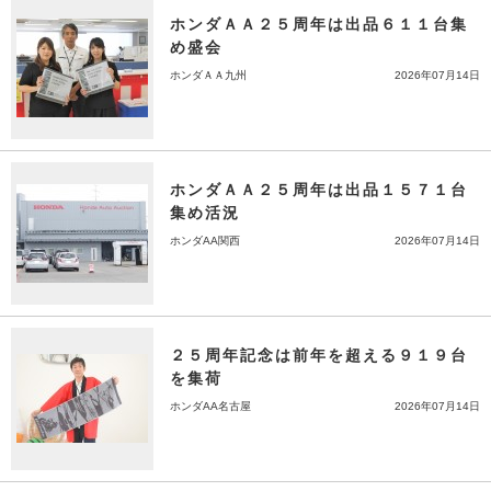
ホンダＡＡ２５周年は出品６１１台集
め盛会
ホンダＡＡ九州
2026年07月14日
ホンダＡＡ２５周年は出品１５７１台
集め活況
ホンダAA関西
2026年07月14日
２５周年記念は前年を超える９１９台
を集荷
ホンダAA名古屋
2026年07月14日