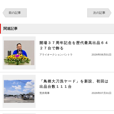
前の記事
次の記事
関連記事
開場３７周年記念を歴代最高出品６４
２７台で飾る
アライオークションバントラ
2026年08月01日
「鳥栖大刀洗ヤード」を新設、初回は
出品台数１１１台
荒井商事
2026年07月31日