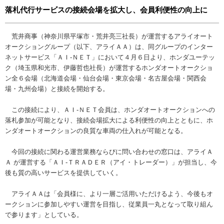
落札代行サービスの接続会場を拡大し、会員利便性の向上に
荒井商事（神奈川県平塚市・荒井亮三社長）が運営するアライオート
オークショングループ（以下、アライＡＡ）は、同グループのインター
ネットサービス「ＡＩ-ＮＥＴ」において４月６日より、ホンダユーテッ
ク（埼玉県和光市、伊藤哲也社長）が運営するホンダオートオークショ
ン全６会場（北海道会場・仙台会場・東京会場・名古屋会場・関西会
場・九州会場）と接続を開始する。
この接続により、ＡＩ-ＮＥＴ会員は、ホンダオートオークションへの
落札参加が可能となり、接続会場拡大による利便性の向上とともに、ホ
ンダオートオークションの良質な車両の仕入れが可能となる。
今回の接続に関わる運営業務ならびに問い合わせの窓口は、アライＡ
Ａ が運営する「ＡＩ-ＴＲＡＤＥＲ（アイ・トレーダー）」が担当し、今
後も質の高いサービスを提供していく。
アライＡＡは「会員様に、より一層ご活用いただけるよう、今後もオ
ークションに参加しやすい運営を目指し、従業員一丸となって取り組ん
で参ります」としている。