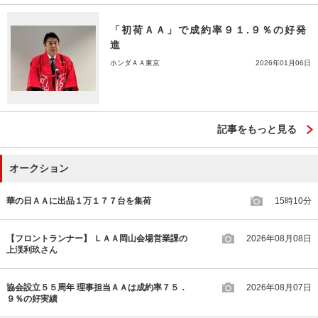
「初荷ＡＡ」で成約率９１.９％の好発
進
ホンダＡＡ東京
2026年01月06日
記事をもっと見る
オークション
華の日ＡＡに出品１万１７７台を集荷
15時10分
【フロントランナー】 ＬＡＡ岡山会場営業課の
2026年08月08日
上渓利玖さん
協会設立５５周年 理事担当ＡＡは成約率７５．
2026年08月07日
９％の好実績