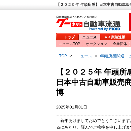
【２０２５年 年頭所感】日本中古自動車
トップ
ニュース
ＡＡ実績速報
ニュースTOP
オークション
企業団体
>
ニュース
年頭所感関連ニ
TOP
>
【２０２５年 年頭所
日本中古自動車販売
博
2025年01月01日
新年あけましておめでとうございます
るにあたり、謹んでご挨拶を申し上げま