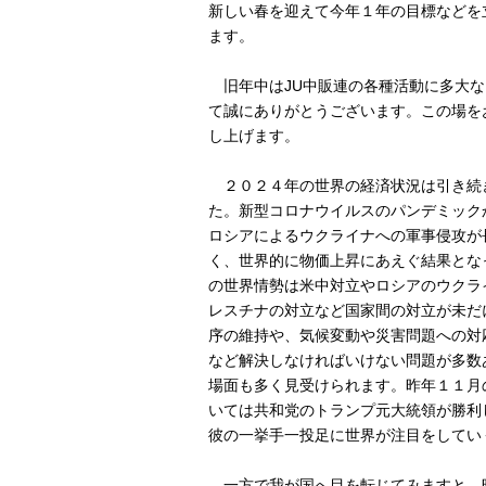
新しい春を迎えて今年１年の目標などを
ます。
旧年中はJU中販連の各種活動に多大な
て誠にありがとうございます。この場を
し上げます。
２０２４年の世界の経済状況は引き続
た。新型コロナウイルスのパンデミック
ロシアによるウクライナへの軍事侵攻が
く、世界的に物価上昇にあえぐ結果とな
の世界情勢は米中対立やロシアのウクラ
レスチナの対立など国家間の対立が未だ
序の維持や、気候変動や災害問題への対
など解決しなければいけない問題が多数
場面も多く見受けられます。昨年１１月
いては共和党のトランプ元大統領が勝利
彼の一挙手一投足に世界が注目をしてい
一方で我が国へ目を転じてみますと、