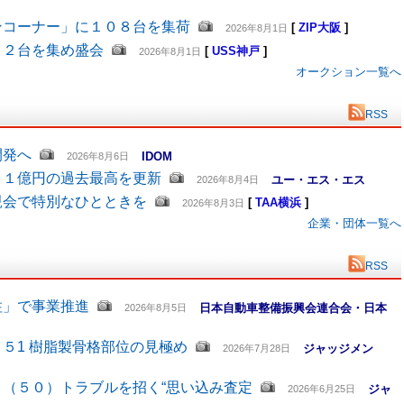
ンコーナー」に１０８台を集荷
[
ZIP大阪
]
2026年8月1日
４２台を集め盛会
[
USS神戸
]
2026年8月1日
オークション一覧へ
RSS
開発へ
IDOM
2026年8月6日
６１億円の過去最高を更新
ユー・エス・エス
2026年8月4日
親会で特別なひとときを
[
TAA横浜
]
2026年8月3日
企業・団体一覧へ
RSS
柱」で事業推進
日本自動車整備振興会連合会・日本
2026年8月5日
５1 樹脂製骨格部位の見極め
ジャッジメン
2026年7月28日
（５０）トラブルを招く“思い込み査定
ジャ
2026年6月25日