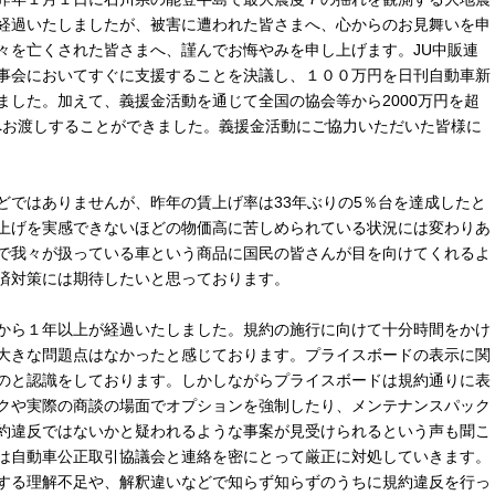
経過いたしましたが、被害に遭われた皆さまへ、心からのお見舞いを申
々を亡くされた皆さまへ、謹んでお悔やみを申し上げます。JU中販連
事会においてすぐに支援することを決議し、１００万円を日刊自動車新
ました。加えて、義援金活動を通じて全国の協会等から2000万円を超
山へお渡しすることができました。義援金活動にご協力いただいた皆様に
ではありませんが、昨年の賃上げ率は33年ぶりの5％台を達成したと
上げを実感できないほどの物価高に苦しめられている状況には変わりあ
で我々が扱っている車という商品に国民の皆さんが目を向けてくれるよ
済対策には期待したいと思っております。
から１年以上が経過いたしました。規約の施行に向けて十分時間をかけ
大きな問題点はなかったと感じております。プライスボードの表示に関
のと認識をしております。しかしながらプライスボードは規約通りに表
クや実際の商談の場面でオプションを強制したり、メンテナンスパック
約違反ではないかと疑われるような事案が見受けられるという声も聞こ
は自動車公正取引協議会と連絡を密にとって厳正に対処していきます。
する理解不足や、解釈違いなどで知らず知らずのうちに規約違反を行っ