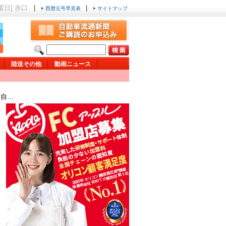
金曜日] 赤口
|
|
西暦元号早見表
サイトマップ
陸送その他
動画ニュース
古自…