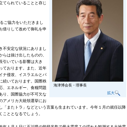
立てられていることと存じ
るご協力をいただきまし
お借りして改めて御礼を申
き不安定な状況にありまし
からは抜け出したものの、
長引いている影響は大き
っております。また、近年
イナ侵攻、イスラエルとパ
に続いております。国際秩
海津博会長・理事長
応、エネルギー、食糧問題
拡大
あり、国際協力が不可欠な
のアメリカ大統領選挙にお
し「またトラ」などという言葉も生まれています。今年１月の就任以降
くこととなるでしょう。
昨年１月１日に石川県の能登半島で最大震度７の揺れを観測する大地震