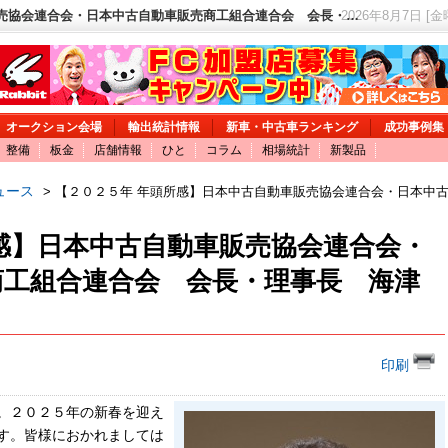
販売協会連合会・日本中古自動車販売商工組合連合会 会長・…
2026年8月7日 [
オークション会場
輸出統計情報
新車・中古車ランキング
成功事例集
整備
板金
店舗情報
ひと
コラム
相場統計
新製品
ュース
> 【２０２５年 年頭所感】日本中古自動車販売協会連合会・日本中
感】日本中古自動車販売協会連合会・
商工組合連合会 会長・理事長 海津
印刷
。２０２５年の新春を迎え
す。皆様におかれましては