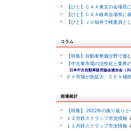
【ひと】ＣＡＡ東京の会場長
【ひと】ＣＡＡ岐阜会場長に
【ひと】ＪＵ福井で検査員と
コラム
【特集】自動車整備分野で進
【中古車市場の活性化と業界の
日本中古自動車販売協会連合会（J
ＥＶ市場が急拡大、ＣＥＶ補
相場統計
【特集】 2022年の振り返り
１２月鉄スクラップ市況情報
１１月鉄スクラップ市況情報