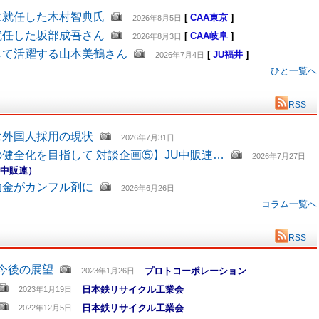
に就任した木村智典氏
[
CAA東京
]
2026年8月5日
就任した坂部成吾さん
[
CAA岐阜
]
2026年8月3日
して活躍する山本美鶴さん
[
JU福井
]
2026年7月4日
ひと一覧へ
RSS
む外国人採用の現状
2026年7月31日
健全化を目指して 対談企画⑤】JU中販連…
2026年7月27日
U中販連）
助金がカンフル剤に
2026年6月26日
コラム一覧へ
RSS
と今後の展望
プロトコーポレーション
2023年1月26日
日本鉄リサイクル工業会
2023年1月19日
日本鉄リサイクル工業会
2022年12月5日