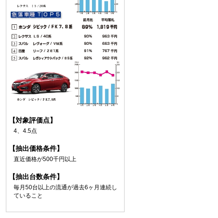
【対象評価点】
4、4.5点
【抽出価格条件】
直近価格が500千円以上
【抽出台数条件】
毎月50台以上の流通が過去6ヶ月連続し
ていること