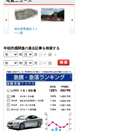
写真ニュース
複合商業施設イメ
ラビット北九州空
冒頭で挨拶する喜
写真は
ージ図
港店外観
谷辰夫会長
会場
年頭所感関連の過去記事を検索する
年
月
日 ～
年
月
日