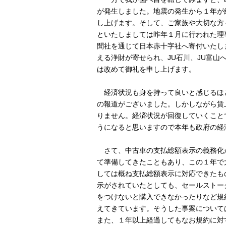
が発生しました。地震の発生から１年が
し上げます。そして、ご家族や大切な方
といたしましては昨年１月に行われた理
聞社を通じて日本赤十字社へ寄付いたし
える浄財が寄せられ、JU石川、JU富
は改めて御礼を申し上げます。
経済状況も身を持って良いと感じるほど
の報道がございました。しかしながら賃
りません。経済状況が回復していくこと
うになると思いますので本年も政府の経
さて、中古車の支払総額表示の義務化
て準備してきたこともあり、この１年で
しては概ね支払総額表示に対応できたも
示がされていたとしても、セールストー
をつけないと購入できなかったりなど規
えてきています。そうした事案について
また、１年以上経過してもなお規約に対