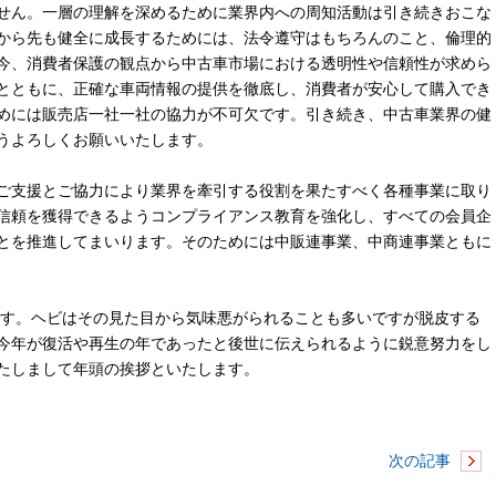
せん。一層の理解を深めるために業界内への周知活動は引き続きおこな
から先も健全に成長するためには、法令遵守はもちろんのこと、倫理的
今、消費者保護の観点から中古車市場における透明性や信頼性が求めら
とともに、正確な車両情報の提供を徹底し、消費者が安心して購入でき
めには販売店一社一社の協力が不可欠です。引き続き、中古車業界の健
うよろしくお願いいたします。
ご支援とご協力により業界を牽引する役割を果たすべく各種事業に取り
信頼を獲得できるようコンプライアンス教育を強化し、すべての会員企
とを推進してまいります。そのためには中販連事業、中商連事業ともに
です。ヘビはその見た目から気味悪がられることも多いですが脱皮する
今年が復活や再生の年であったと後世に伝えられるように鋭意努力をし
たしまして年頭の挨拶といたします。
次の記事