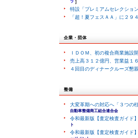
ラ
]
特設「プレミアムセレクショ
「超！夏フェスＡＡ」に２９
企業・団体
ＩＤＯＭ、初の複合商業施設
売上高３１２億円、営業益１
４回目のディナークルーズ懇
整備
大変革期への対応へ「３つの
自動車整備商工組合連合会
令和最新版【査定検査ガイド】
ト
令和最新版【査定検査ガイド】