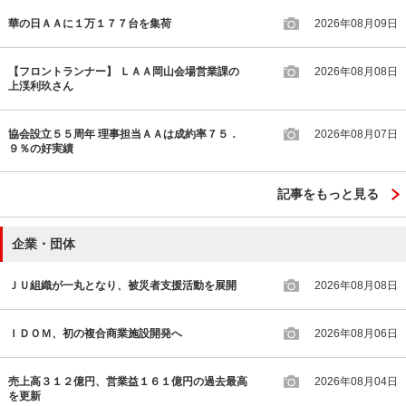
華の日ＡＡに１万１７７台を集荷
2026年08月09日
【フロントランナー】 ＬＡＡ岡山会場営業課の
2026年08月08日
上渓利玖さん
協会設立５５周年 理事担当ＡＡは成約率７５．
2026年08月07日
９％の好実績
記事をもっと見る
企業・団体
ＪＵ組織が一丸となり、被災者支援活動を展開
2026年08月08日
ＩＤＯＭ、初の複合商業施設開発へ
2026年08月06日
売上高３１２億円、営業益１６１億円の過去最高
2026年08月04日
を更新