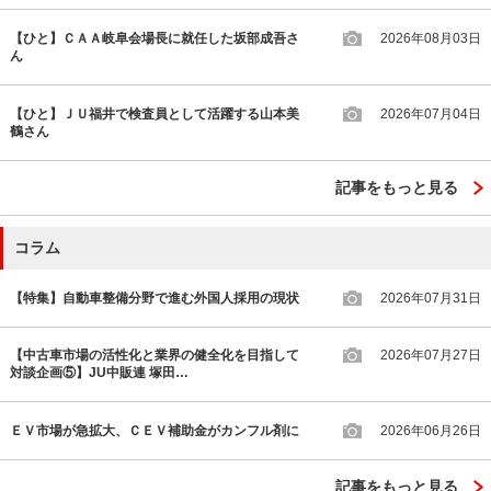
【ひと】ＣＡＡ岐阜会場長に就任した坂部成吾さ
2026年08月03日
ん
【ひと】ＪＵ福井で検査員として活躍する山本美
2026年07月04日
鶴さん
記事をもっと見る
コラム
【特集】自動車整備分野で進む外国人採用の現状
2026年07月31日
【中古車市場の活性化と業界の健全化を目指して
2026年07月27日
対談企画⑤】JU中販連 塚田…
ＥＶ市場が急拡大、ＣＥＶ補助金がカンフル剤に
2026年06月26日
記事をもっと見る