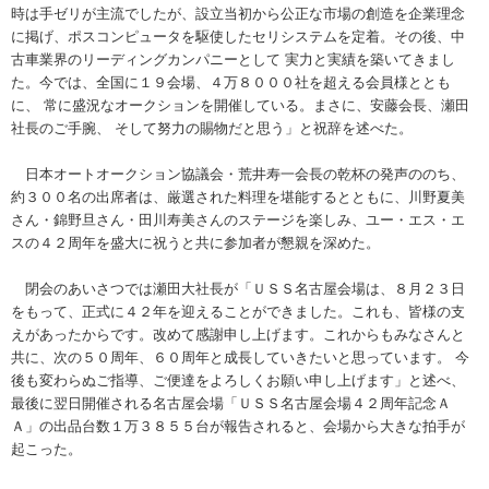
時は手ゼリが主流でしたが、設立当初から公正な市場の創造を企業理念
に掲げ、ポスコンピュータを駆使したセリシステムを定着。その後、中
古車業界のリーディングカンパニーとして 実力と実績を築いてきまし
た。今では、全国に１９会場、４万８０００社を超える会員様ととも
に、 常に盛況なオークションを開催している。まさに、安藤会長、瀬田
社長のご手腕、 そして努力の賜物だと思う」と祝辞を述べた。
日本オートオークション協議会・荒井寿一会長の乾杯の発声ののち、
約３００名の出席者は、厳選された料理を堪能するとともに、川野夏美
さん・錦野旦さん・田川寿美さんのステージを楽しみ、ユー・エス・エ
スの４２周年を盛大に祝うと共に参加者が懇親を深めた。
閉会のあいさつでは瀬田大社長が「ＵＳＳ名古屋会場は、８月２３日
をもって、正式に４２年を迎えることができました。これも、皆様の支
えがあったからです。改めて感謝申し上げます。これからもみなさんと
共に、次の５０周年、６０周年と成長していきたいと思っています。 今
後も変わらぬご指導、ご便達をよろしくお願い申し上げます」と述べ、
最後に翌日開催される名古屋会場「ＵＳＳ名古屋会場４２周年記念Ａ
Ａ」の出品台数１万３８５５台が報告されると、会場から大きな拍手が
起こった。