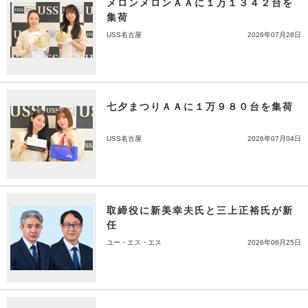
メロンメロンＡＡに１万１３４２台を
集荷
USS名古屋
2026年07月28日
七夕まつりＡＡに１万９８０台を集荷
USS名古屋
2026年07月04日
取締役に新美幸夫氏と三上正裕氏が新
任
ユー・エス・エス
2026年06月25日