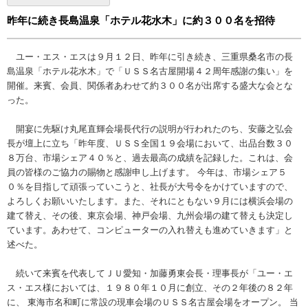
昨年に続き長島温泉「ホテル花水木」に約３００名を招待
ユー・エス・エスは９月１２日、昨年に引き続き、三重県桑名市の長
島温泉「ホテル花水木」で「ＵＳＳ名古屋開場４２周年感謝の集い」を
開催。来賓、会員、関係者あわせて約３００名が出席する盛大な会とな
った。
開宴に先駆け丸尾直輝会場長代行の説明が行われたのち、安藤之弘会
長が壇上に立ち「昨年度、ＵＳＳ全国１９会場において、出品台数３０
８万台、市場シェア４０％と、過去最高の成績を記録した。これは、会
員の皆様のご協力の賜物と感謝申し上げます。 今年は、市場シェア５
０％を目指して頑張っていこうと、社長が大号令をかけていますので、
よろしくお願いいたします。また、それにともない９月には横浜会場の
建て替え、その後、東京会場、神戸会場、九州会場の建て替えも決定し
ています。あわせて、コンピューターの入れ替えも進めていきます」と
述べた。
続いて来賓を代表してＪＵ愛知・加藤勇東会長・理事長が「ユー・エ
ス・エス様においては、１９８０年１０月に創立、その２年後の８２年
に、 東海市名和町に常設の現車会場のＵＳＳ名古屋会場をオープン。 当