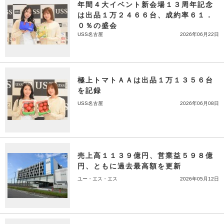
年間４大イベント新会場１３周年記念
は出品１万２４６６台、成約率６１．
０％の盛会
USS名古屋
2026年06月22日
極上トマトＡＡは出品１万１３５６台
を記録
USS名古屋
2026年06月08日
売上高１１３９億円、営業益５９８億
円、ともに過去最高額を更新
ユー・エス・エス
2026年05月12日