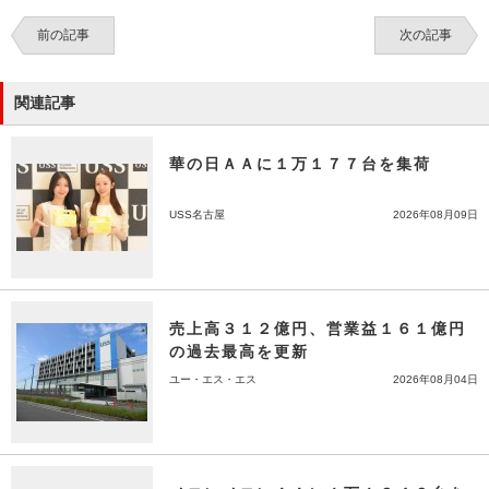
前の記事
次の記事
関連記事
華の日ＡＡに１万１７７台を集荷
USS名古屋
2026年08月09日
売上高３１２億円、営業益１６１億円
の過去最高を更新
ユー・エス・エス
2026年08月04日