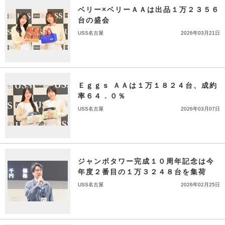
ベリー×ベリーＡＡは出品１万２３５６
台の盛会
USS名古屋
2026年03月21日
Ｅｇｇｓ ＡＡは１万１８２４台、成約
率６４．０％
USS名古屋
2026年03月07日
ジャンボタワー完成１０周年記念は今
年度２番目の１万３２４８台を集荷
USS名古屋
2026年02月25日