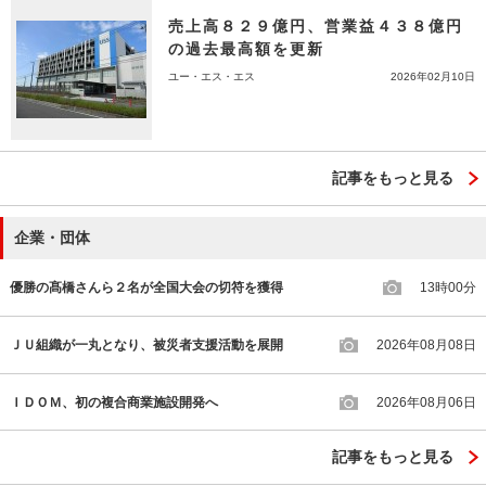
売上高８２９億円、営業益４３８億円
の過去最高額を更新
ユー・エス・エス
2026年02月10日
記事をもっと見る
企業・団体
優勝の髙橋さんら２名が全国大会の切符を獲得
13時00分
ＪＵ組織が一丸となり、被災者支援活動を展開
2026年08月08日
ＩＤＯＭ、初の複合商業施設開発へ
2026年08月06日
記事をもっと見る