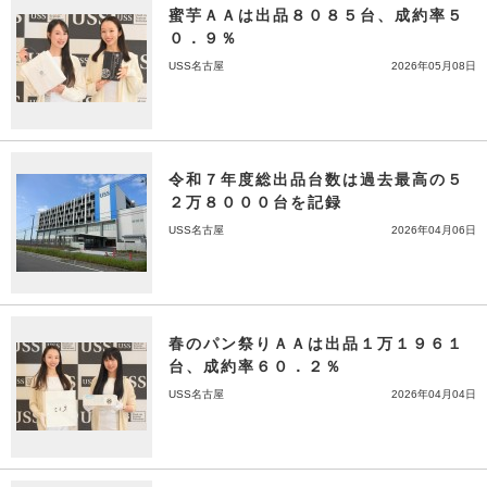
蜜芋ＡＡは出品８０８５台、成約率５
０．９％
USS名古屋
2026年05月08日
令和７年度総出品台数は過去最高の５
２万８０００台を記録
USS名古屋
2026年04月06日
春のパン祭りＡＡは出品１万１９６１
台、成約率６０．２％
USS名古屋
2026年04月04日