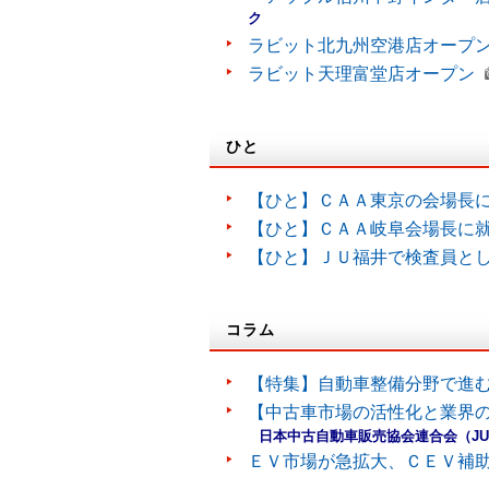
ク
ラビット北九州空港店オープ
ラビット天理富堂店オープン
ひと
【ひと】ＣＡＡ東京の会場長
【ひと】ＣＡＡ岐阜会場長に
【ひと】ＪＵ福井で検査員と
コラム
【特集】自動車整備分野で進
【中古車市場の活性化と業界の
日本中古自動車販売協会連合会（J
ＥＶ市場が急拡大、ＣＥＶ補