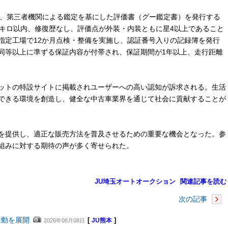
、第三者機関による鑑定を基にした評価書（グー鑑定書）を発行する
万キロ以内、修復歴なし、評価点が外装・内装ともに星4以上であること
指定工場で12か月点検・整備を実施し、認証番号入りの記録簿を発行
同等以上に準ずる保証内容が付帯され、保証期間が1年以上、走行距離
ットの特設サイトに掲載されユーザーへの高い認知が訴求される。生活
できる環境を創造し、健全な中古車業界を通じて社会に貢献することが
を提供し、適正な販売方法を普及させるための重要な機会となった。参
組みに対する期待の声が多く寄せられた。
JU埼玉オートオークション
関連記事を読む
次の記事
活動を展開
[
]
2026年08月08日
JU熊本