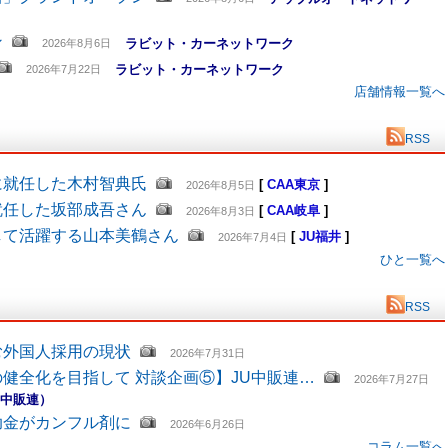
ン
ラビット・カーネットワーク
2026年8月6日
ラビット・カーネットワーク
2026年7月22日
店舗情報一覧へ
RSS
に就任した木村智典氏
[
CAA東京
]
2026年8月5日
就任した坂部成吾さん
[
CAA岐阜
]
2026年8月3日
して活躍する山本美鶴さん
[
JU福井
]
2026年7月4日
ひと一覧へ
RSS
む外国人採用の現状
2026年7月31日
健全化を目指して 対談企画⑤】JU中販連…
2026年7月27日
U中販連）
助金がカンフル剤に
2026年6月26日
コラム一覧へ