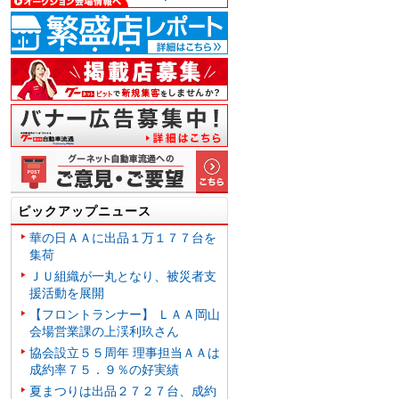
ピックアップニュース
華の日ＡＡに出品１万１７７台を
集荷
ＪＵ組織が一丸となり、被災者支
援活動を展開
【フロントランナー】 ＬＡＡ岡山
会場営業課の上渓利玖さん
協会設立５５周年 理事担当ＡＡは
成約率７５．９％の好実績
夏まつりは出品２７２７台、成約