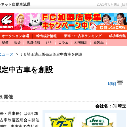
ーネット自動車流通
2026年8月9日 [
オークション会場
輸出統計情報
新車・中古車ランキング
成功事例集
整備
板金
店舗情報
ひと
コラム
相場統計
新製品
ニュース
> ＪＵ埼玉適正販売店認定中古車を創設
認定中古車を創設
印刷
を開催
会社名：JU埼玉
長・理事長）は6月28
中古車制度説明会を開催
制度、中古車の支払総