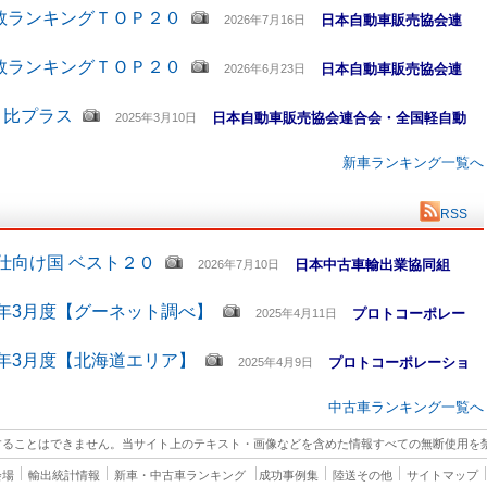
数ランキングＴＯＰ２０
日本自動車販売協会連
2026年7月16日
数ランキングＴＯＰ２０
日本自動車販売協会連
2026年6月23日
月比プラス
日本自動車販売協会連合会・全国軽自動
2025年3月10日
新車ランキング一覧へ
RSS
仕向け国 ベスト２０
日本中古車輸出業協同組
2026年7月10日
5年3月度【グーネット調べ】
プロトコーポレー
2025年4月11日
5年3月度【北海道エリア】
プロトコーポレーショ
2025年4月9日
中古車ランキング一覧へ
することはできません。当サイト上のテキスト・画像などを含めた情報すべての無断使用を
会場
輸出統計情報
新車・中古車ランキング
成功事例集
陸送その他
サイトマップ