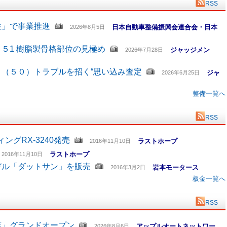
RSS
柱」で事業推進
日本自動車整備振興会連合会・日本
2026年8月5日
５1 樹脂製骨格部位の見極め
ジャッジメン
2026年7月28日
（５０）トラブルを招く“思い込み査定
ジャ
2026年6月25日
整備一覧へ
RSS
グRX-3240発売
ラストホープ
2016年11月10日
ラストホープ
2016年11月10日
デル「ダットサン」を販売
岩本モータース
2016年3月2日
板金一覧へ
RSS
店」グランドオープン
アップルオートネットワー
2026年8月6日