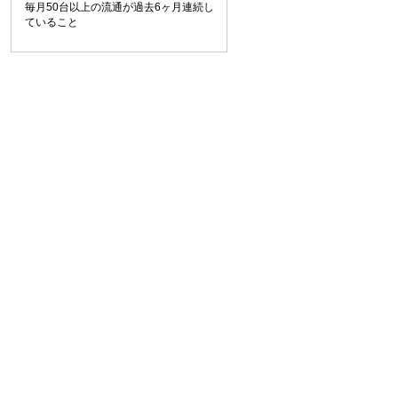
毎月50台以上の流通が過去6ヶ月連続し
ていること