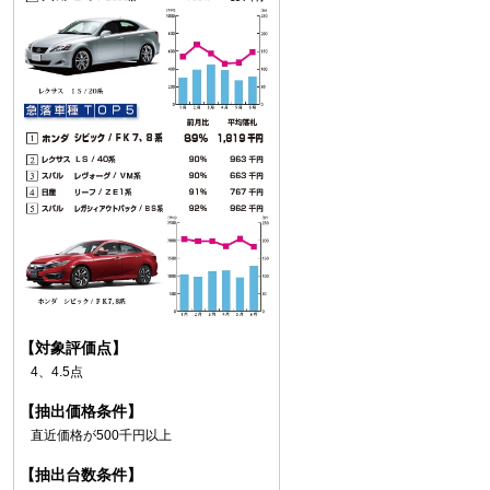
【対象評価点】
4、4.5点
【抽出価格条件】
直近価格が500千円以上
【抽出台数条件】