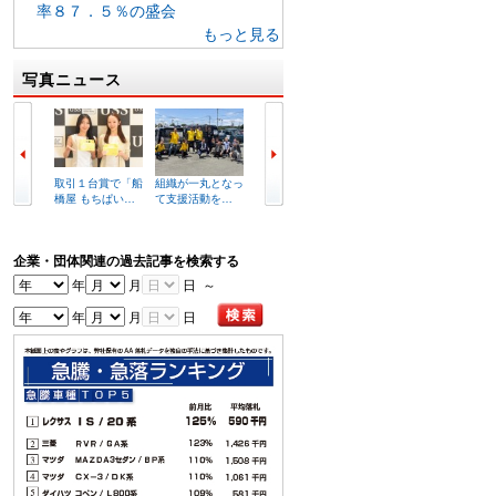
率８７．５％の盛会
もっと見る
写真ニュース
取引１台賞で「船
組織が一丸となっ
セリ前にあいさつ
２７２
橋屋 もちぱい…
て支援活動を…
を述べる小久…
車が集
企業・団体関連の過去記事を検索する
年
月
日 ～
年
月
日