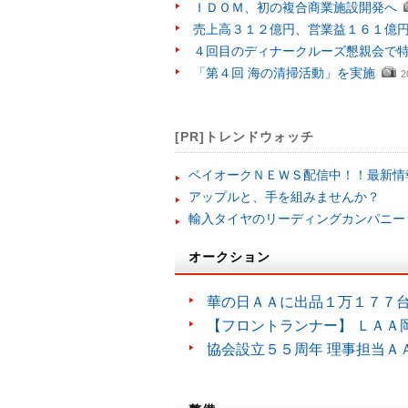
ＩＤＯＭ、初の複合商業施設開発へ
売上高３１２億円、営業益１６１億
４回目のディナークルーズ懇親会で
「第４回 海の清掃活動」を実施
2
[PR]トレンドウォッチ
ベイオークＮＥＷＳ配信中！！最新情
アップルと、手を組みませんか？
輸入タイヤのリーディングカンパニー
オークション
華の日ＡＡに出品１万１７７
【フロントランナー】 ＬＡＡ
協会設立５５周年 理事担当Ａ