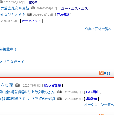
IDOM
2026年08月06日
円の過去最高を更新
ユー・エス・エス
2026年08月04日
特別なひとときを
[
]
2026年08月03日
TAA横浜
[
]
026年08月03日
オークネット
企業・団体一覧へ
報掲載中！
ＡＵＴＯＷＡＹ！
RSS
台を集荷
[
USS名古屋
]
2026年8月9日
岡山会場営業課の上渓利玖さん
[
LAA岡山
]
2026年8月8日
Ａは成約率７５．９％の好実績
[
JU愛知
]
2026年8月7日
オークション一覧へ