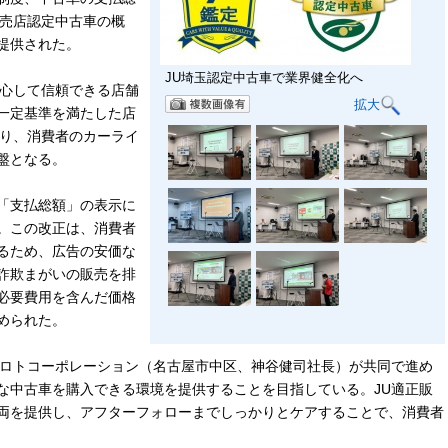
販売店認定中古車の概
提供された。
JU埼玉認定中古車で業界健全化へ
心して信頼できる店舗
拡大
一定基準を満たした店
あり、消費者のカーライ
盤となる。
の「支払総額」の表示に
。この改正は、消費者
るため、広告の安価な
詐欺まがいの販売を排
必要費用を含んだ価格
められた。
ロトコーポレーション（名古屋市中区、神谷健司社長）が共同で進め
な中古車を購入できる環境を提供することを目指している。JU適正販
両を提供し、アフターフォローまでしっかりとケアすることで、消費者