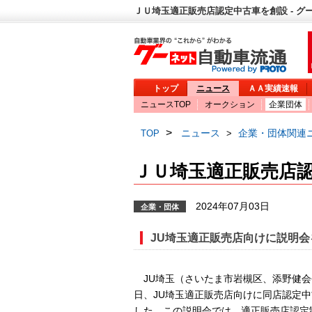
ＪＵ埼玉適正販売店認定中古車を創設 - グ
トップ
ニュース
ＡＡ実績速報
ニュースTOP
オークション
企業団体
>
ニュース
企業・団体関連
TOP
>
ＪＵ埼玉適正販売店
2024年07月03日
企業・団体
JU埼玉適正販売店向けに説明会
JU埼玉（さいたま市岩槻区、添野健会
日、JU埼玉適正販売店向けに同店認定
した。この説明会では、適正販売店認定