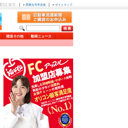
日曜日] 友引
|
|
西暦元号早見表
サイトマップ
陸送その他
動画ニュース