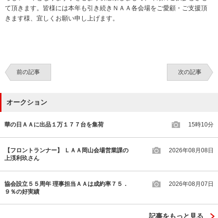
て頂きます。皆様には本年も引き続きＮＡＡ各会場をご愛顧・ご支援頂
きます様、宜しくお願い申し上げます。
前の記事
次の記事
オークション
華の日ＡＡに出品１万１７７台を集荷
15時10分
【フロントランナー】 ＬＡＡ岡山会場営業課の
2026年08月08日
上渓利玖さん
協会設立５５周年 理事担当ＡＡは成約率７５．
2026年08月07日
９％の好実績
記事をもっと見る