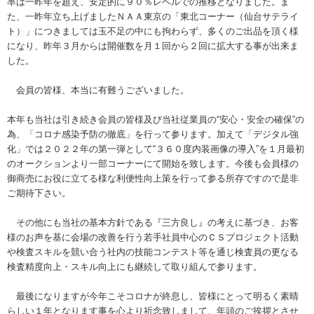
率は一昨年を超え、安定的に９０％レベルでの推移となりました。ま
た、一昨年立ち上げましたＮＡＡ東京の「東北コーナー（仙台サテライ
ト）」につきましては玉不足の中にも拘わらず、多くのご出品を頂く様
になり、昨年３月からは開催数を月１回から２回に拡大する事が出来ま
した。
会員の皆様、本当に有難うございました。
本年も当社は引き続き会員の皆様及び当社従業員の“安心・安全の確保”の
為、「コロナ感染予防の徹底」を行って参ります。加えて「デジタル強
化」では２０２２年の第一弾として“３６０度内装画像の導入”を１月最初
のオークションより一部コーナーにて開始を致します。今後も会員様の
御商売にお役に立てる様な利便性向上策を行って参る所存ですので是非
ご期待下さい。
その他にも当社の基本方針である『三方良し』の考えに基づき、お客
様のお声を基に会場の改善を行う若手社員中心のＣＳプロジェクト活動
や検査スキルを競い合う社内の技能コンテスト等を通じ検査員の更なる
検査精度向上・スキル向上にも継続して取り組んで参ります。
最後になりますが今年こそコロナが終息し、皆様にとって明るく素晴
らしい１年となります事を心より祈念致しまして、年頭のご挨拶とさせ