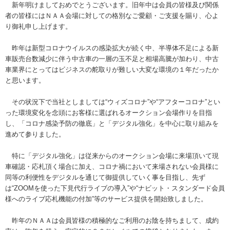
新年明けましておめでとうございます。旧年中は会員の皆様及び関係
者の皆様にはＮＡＡ会場に対しての格別なご愛顧・ご支援を賜り、心よ
り御礼申し上げます。
昨年は新型コロナウイルスの感染拡大が続く中、半導体不足による新
車販売台数減少に伴う中古車の一層の玉不足と相場高騰が加わり、中古
車業界にとってはビジネスの舵取りが難しい大変な環境の１年だったか
と思います。
その状況下で当社としましては“ウィズコロナ”や“アフターコロナ”とい
った環境変化を念頭にお客様に選ばれるオークション会場作りを目指
し、「コロナ感染予防の徹底」と「デジタル強化」を中心に取り組みを
進めて参りました。
特に「デジタル強化」は従来からのオークション会場に来場頂いて現
車確認・応札頂く場合に加え、コロナ禍において来場されない会員様に
同等の利便性をデジタルを通じて御提供していく事を目指し、先ず
は“ZOOMを使った下見代行ライブの導入”や“ナビット・スタンダード会員
様へのライブ応札機能の付加”等のサービス提供を開始致しました。
昨年のＮＡＡは会員皆様の積極的なご利用のお陰を持ちまして、成約