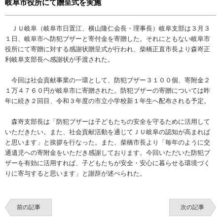
岐阜市役所にて贈呈式を実施
ＪＵ岐阜（岐阜市日置江、横山隆仁会長・理事長）岐阜支部は３月３
１日、岐阜市へ防犯ブザーと寄付金を寄贈した。それにともない岐阜市
役所にて寄贈に対する感謝状贈呈式が行われ、柴橋正直市長より森嵜正
利岐阜支部長へ感謝状が手渡された。
今回は社会貢献事業の一環として、防犯ブザー３１００個、寄附金２
１万４７６０円が岐阜市に寄贈された。防犯ブザーの寄贈については昨
年に続き２回目、令和３年度の市立小学校新１年生へ配布される予定。
森嵜支部長は「防犯ブザーは子どもたちの安全を守るために活用して
いただきたい。また、社会貢献活動を通じてＪＵ岐阜の認知が高まれば
と思います」と挨拶を行なった。また、柴橋市長より「毎年のように交
通遺児への寄附金をいただき感謝しております。今回いただいた防犯ブ
ザーを有効に活用すれば、子どもたちが安全・安心に暮らせる環境づく
りに寄与すると思います」と謝辞が述べられた。
前の記事
次の記事