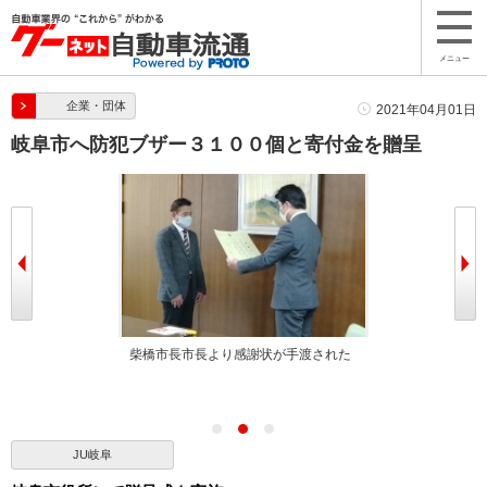
メニュー
企業・団体
2021年04月01日
岐阜市へ防犯ブザー３１００個と寄付金を贈呈
部長（左）と柴橋
柴橋市長市長より感謝状が手渡された
森嵜支部長より
た
JU岐阜