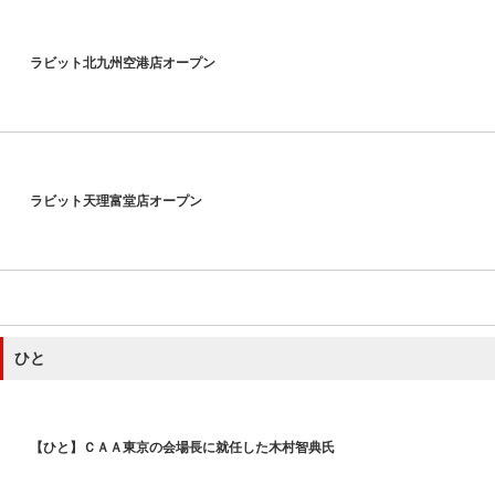
ラビット北九州空港店オープン
ラビット天理富堂店オープン
ひと
【ひと】ＣＡＡ東京の会場長に就任した木村智典氏