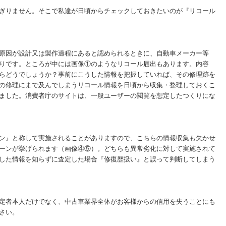
ぎりません。そこで私達が日頃からチェックしておきたいのが『リコール
原因が設計又は製作過程にあると認められるときに、自動車メーカー等
りです。ところが中には画像①のようなリコール届出もあります。内容
らどうでしょうか？事前にこうした情報を把握していれば、その修理跡を
の修理にまで及んでしまうリコール情報を日頃から収集・整理しておくこ
ました。消費者庁のサイトは、一般ユーザーの閲覧を想定したつくりにな
ン』と称して実施されることがありますので、こちらの情報収集も欠かせ
ーンが挙げられます（画像④⑤）。どちらも異常劣化に対して実施されて
した情報を知らずに査定した場合『修復歴扱い』と誤って判断してしまう
定者本人だけでなく、中古車業界全体がお客様からの信用を失うことにも
さい。