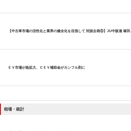
【中古車市場の活性化と業界の健全化を目指して 対談企画⑤】JU中販連 塚田
ＥＶ市場が急拡大、ＣＥＶ補助金がカンフル剤に
相場・統計