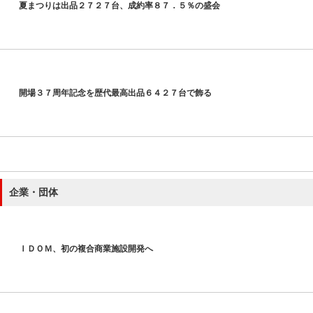
夏まつりは出品２７２７台、成約率８７．５％の盛会
開場３７周年記念を歴代最高出品６４２７台で飾る
企業・団体
ＩＤＯＭ、初の複合商業施設開発へ