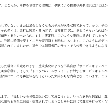
。ところが、車体を修理する理由は、事故による損傷や外装瑕疵だけとはか
していない、または適合しなくなるおそれがある状態であって、かつ、その
。その多くは、走行に関連する内容で、日常査定では、把握できないものばか
接修理するといったもの。もしも査定時、このような車両に遭遇してしまった
は、判断に時間を要すどころか誤判断する恐れもあります。このようにボディ
掲載されていましたが、近年では消費者庁のサイトでも検索できるようになり
した場合に限定されます。塗装劣化のような不具合は『サービスキャンペー
（画像②③）、そして『トヨタのパールホワイト』に対するサービスキャンペ
接部位についても再塗装を行うといった大掛かりな内容となっています。こう
ます。『怪しいから修復歴扱いにしておこう』と、いった安易な判定は、査
益な情報も簡単に発信・拡散されてしまうことを肝に銘じて査定を行ってくだ