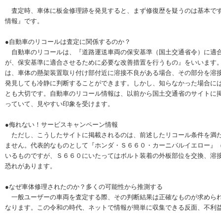
査定時、車体に板金修理跡を発見すると、まず修復歴を疑うのは基本です
情報』です。
●自動車のリコールは査定に関係するのか？
自動車のリコールは、『道路運送車両の保安基準（国土交通省令）に適合
が、保安基準に適合させるために必要な改善措置を行うもの』をいいます
は、車体の懸架装置取り付け部付近に溶接不良がある場合、その部分を溶
発見しても冷静に判断することができます。しかし、知らなかった場合に
とも大切です。自動車のリコール情報は、以前から国土交通省のサイトに
っていて、見やすい印象を受けます。
●侮れない！サービスキャンペーン情報
ただし、こうしたサイトに掲載されるのは、前述したリコール条件を満た
ません。代表的なものとして『ホンダ・Ｓ６６０・カーニバルイエロー』
いるものですが、Ｓ６６０にいたってはボルト装着の外板部位を交換、溶
恐れがあります。
●なぜ車体修理されたのか？多くの可能性から推測する
一般ユーザーの車両を査定する際、その判断結果は正確なものが求められ
なります。この令和の時代、ネットで情報が簡単に収集できる反面、不利