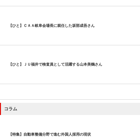
【ひと】ＣＡＡ岐阜会場長に就任した坂部成吾さん
【ひと】ＪＵ福井で検査員として活躍する山本美鶴さん
コラム
【特集】自動車整備分野で進む外国人採用の現状