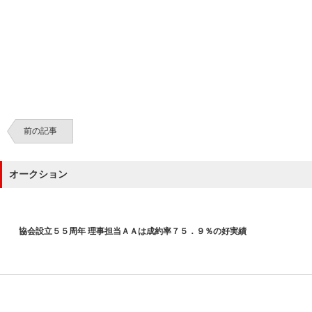
前の記事
オークション
協会設立５５周年 理事担当ＡＡは成約率７５．９％の好実績