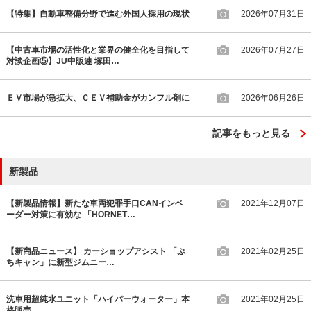
【特集】自動車整備分野で進む外国人採用の現状
2026年07月31日
【中古車市場の活性化と業界の健全化を目指して
2026年07月27日
対談企画⑤】JU中販連 塚田…
ＥＶ市場が急拡大、ＣＥＶ補助金がカンフル剤に
2026年06月26日
記事をもっと見る
新製品
【新製品情報】新たな車両犯罪手口CANインベ
2021年12月07日
ーダー対策に有効な 「HORNET…
【新商品ニュース】 カーショップアシスト 「ぷ
2021年02月25日
ちキャン」に新型ジムニー…
洗車用超純水ユニット「ハイパーウォーター」本
2021年02月25日
格販売