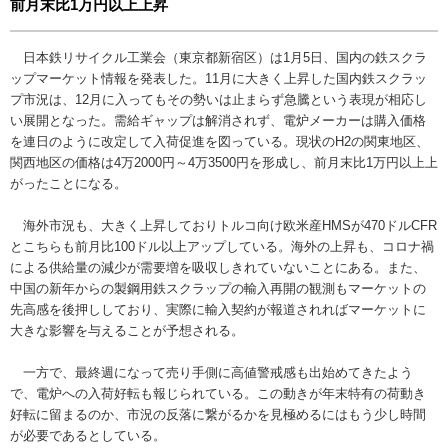
前月末比1万円以上上昇
日本鉄リサイクル工業会（東京都新宿区）は1月5日、国内の鉄スクラ
ップマーケット情報を発表した。11月に大きく上昇した国内鉄スクラッ
プ市況は、12月に入ってもその勢いは止まらず急騰という表現が相応し
い展開となった。需給ギャップは解消されず、電炉メーカーは購入価格
を連日のように改定して入荷促進を図っている。現状のH2の関東地区、
関西地区の価格は4万2000円～4万3500円を形成し、前月末比1万円以上上
がったことになる。
海外市況も、大きく上昇しておりトルコ向け欧米産HMSが470ドルCFR
とこちらも前月比100ドル以上アップしている。海外の上昇も、コロナ禍
による供給量の減少が需要増を吸収しきれていないことにある。また、
中国の新年からの製鋼用鉄スクラップの輸入再開の観測もマーケットの
先高感を後押ししており、実際に輸入契約が報道されればマーケットに
大きな影響を与えることが予想される。
一方で、最終週になって売り手側に高値警戒感も出始めてきたよう
で、電炉への入荷好転も報じられている。この動きが年末特有の荷動き
好転に留まるのか、市況の反落に繋がるかを見極めるにはもう少し時間
が必要であるとしている。