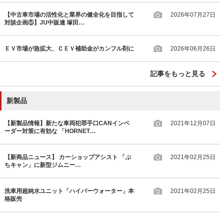
【中古車市場の活性化と業界の健全化を目指して
2026年07月27日
対談企画⑤】JU中販連 塚田…
ＥＶ市場が急拡大、ＣＥＶ補助金がカンフル剤に
2026年06月26日
記事をもっと見る
新製品
【新製品情報】新たな車両犯罪手口CANインベ
2021年12月07日
ーダー対策に有効な 「HORNET…
【新商品ニュース】 カーショップアシスト 「ぷ
2021年02月25日
ちキャン」に新型ジムニー…
洗車用超純水ユニット「ハイパーウォーター」本
2021年02月25日
格販売