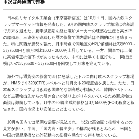
市況は高値圏で推移
日本鉄リサイクル工業会（東京都新宿区）は10月１日、国内の鉄スク
ラップマーケット情報を発表した。9月の国内鉄スクラップ相場は強基調
で月末を迎えた。夏季減産期を経た電炉メーカーの旺盛な生産と高水準
の船積み、三連休が連続した暦の影響で国内需給は全国的に引き締まっ
た。特に関西が騰勢を強め、月末時点で同地区のH2炉前価格は3万6000～
3万7500円と前月末比1500～2000円上昇している。一方、関東では上旬
に高値修正の値下げがあったものの、中旬には早くも底打ちし、同ほぼ
横ばいの3万6500～3万7500円を回復して月末を迎えている。
海外では通貨安の影響で8月に急落したトルコ向け欧米スクラップ相場
が、HMSで＄320(CFR)レベルへと前月比＄20程度値を戻した。ただ、日
本産スクラップは引き続き国際的な割高感が指摘され、韓国やベトナム
など主要輸出先からの引き合いが盛り上がりを欠いているため新規輸出
商談は難航している。月中のH2輸出成約価格は3万5500円(FOB)程度と報
告され、国内市況より安値にとどまっている。
10月も国内では堅調な需要が見込まれ、市況は高値圏で推移するとの
見方が多い。半面、「国内高・輸出安」の構図が残るとみられ、米国と
中国の貿易摩擦など外部動向の影響を懸念する声も増えている。