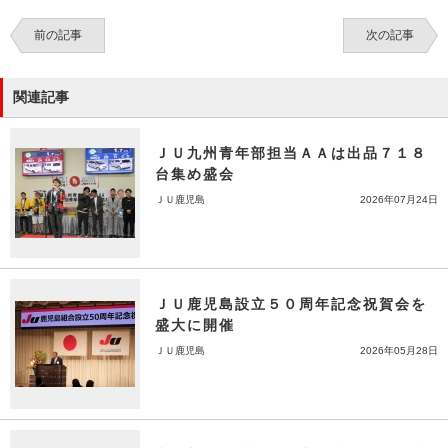
前の記事
次の記事
関連記事
ＪＵ九州青年部担当ＡＡは出品７１８
台集め盛会
ＪＵ鹿児島
2026年07月24日
ＪＵ鹿児島設立５０周年記念祝賀会を
盛大に開催
ＪＵ鹿児島
2026年05月28日