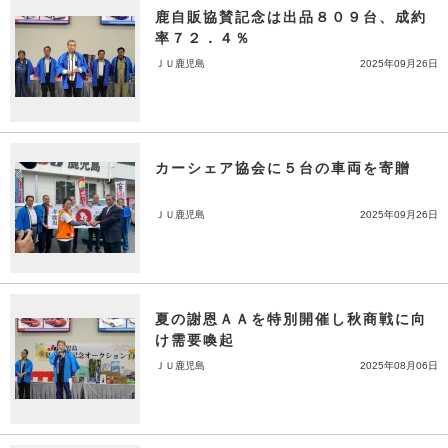
鹿自販協賛記念は出品８０９台、成約
率７２．４％
ＪＵ鹿児島
2025年09月26日
カーシェア協会に５台の車両を寄贈
ＪＵ鹿児島
2025年09月26日
夏の謝恩ＡＡを特別開催し秋商戦に向
け需要喚起
ＪＵ鹿児島
2025年08月06日