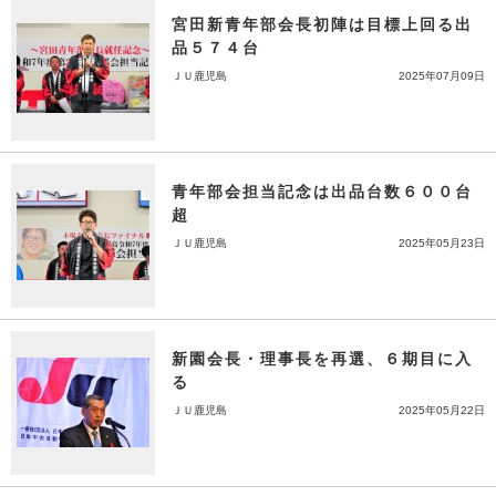
宮田新青年部会長初陣は目標上回る出
品５７４台
ＪＵ鹿児島
2025年07月09日
青年部会担当記念は出品台数６００台
超
ＪＵ鹿児島
2025年05月23日
新園会長・理事長を再選、６期目に入
る
ＪＵ鹿児島
2025年05月22日