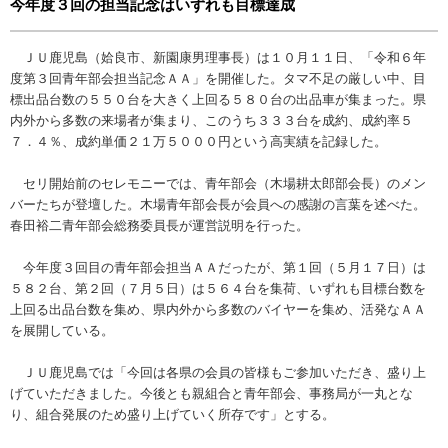
今年度３回の担当記念はいずれも目標達成
ＪＵ鹿児島（姶良市、新園康男理事長）は１０月１１日、「令和６年
度第３回青年部会担当記念ＡＡ」を開催した。タマ不足の厳しい中、目
標出品台数の５５０台を大きく上回る５８０台の出品車が集まった。県
内外から多数の来場者が集まり、このうち３３３台を成約、成約率５
７．４％、成約単価２１万５０００円という高実績を記録した。
セリ開始前のセレモニーでは、青年部会（木場耕太郎部会長）のメン
バーたちが登壇した。木場青年部会長が会員への感謝の言葉を述べた。
春田裕二青年部会総務委員長が運営説明を行った。
今年度３回目の青年部会担当ＡＡだったが、第１回（５月１７日）は
５８２台、第２回（７月５日）は５６４台を集荷、いずれも目標台数を
上回る出品台数を集め、県内外から多数のバイヤーを集め、活発なＡＡ
を展開している。
ＪＵ鹿児島では「今回は各県の会員の皆様もご参加いただき、盛り上
げていただきました。今後とも親組合と青年部会、事務局が一丸とな
り、組合発展のため盛り上げていく所存です」とする。