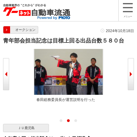
メニュー
オークション
2024年10月18日
青年部会担当記念は目標上回る出品台数５８０台
の言葉を述べた
春田総務委員長が運営説明を行った
会場には県内外
集まった
ＪＵ鹿児島