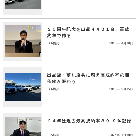
２０周年記念を出品４４３１台、高成
約率で飾る
TAA横浜
2025年04月19日
出品店・落札店共に増え高成約率の開
催続き賑わう
TAA横浜
2025年02月15日
２４年は過去最高成約率８９.９％記録
TAA横浜
2025年01月18日