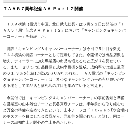
ＴＡＡ５７周年記念ＡＡ Ｐａｒｔ２開催
ＴＡＡ横浜（横浜市中区、北口武志社長）は６月２２日に開催の「Ｔ
ＡＡ５７周年記念ＡＡ Ｐａｒｔ２」において「キャンピング＆キャンパ
ーコーナー」を特設した。
特設「キャンピング＆キャンパーコーナー」は今回で５回目を数え、
ＴＡＡ横浜の特設コーナーとして定着してきた。今開催では出品店数も
増え、ディーラーに加え専業店の出品も増えるなど広がりを見せてい
る。また、セリでは出品目標と成約率目標を達成。成約率では過去最高
の６１.３％を記録し活況なセリが行われた。ＴＡＡ横浜の「キャンピン
グ＆キャンパーコーナー」は、希少なキャンピングカーの売り買いがで
きる場として出品店と落札店の注目を集めていると言える。
今開催では「キャンピング＆キャンパーコーナー」の事前告知と準備
を営業室の山本雄也チーフと長谷真彦チーフは、半年前から取り組むな
ど万全の準備を進めてきたという。山本チーフは「ＴＣ-ｗｅｂΣや会場内
のポスターを目にした会員様から、詳細等を聞かれた」と話し、同コー
ナーの認知向上と関心の向上を果たした。