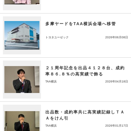
多摩ヤードをTAA横浜会場へ移管
トヨタユーゼック
2026年06月08日
２１周年記念を出品４１２８台、成約
率８６.８％の高実績で飾る
TAA横浜
2026年04月18日
出品数・成約率共に高実績記録しＴＡ
Ａをけん引
TAA横浜
2026年01月17日