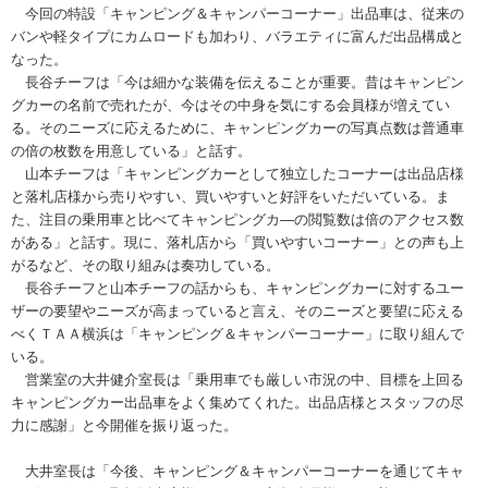
今回の特設「キャンピング＆キャンパーコーナー」出品車は、従来の
バンや軽タイプにカムロードも加わり、バラエティに富んだ出品構成と
なった。
長谷チーフは「今は細かな装備を伝えることが重要。昔はキャンピン
グカーの名前で売れたが、今はその中身を気にする会員様が増えてい
る。そのニーズに応えるために、キャンピングカーの写真点数は普通車
の倍の枚数を用意している」と話す。
山本チーフは「キャンピングカーとして独立したコーナーは出品店様
と落札店様から売りやすい、買いやすいと好評をいただいている。ま
た、注目の乗用車と比べてキャンピングカ―の閲覧数は倍のアクセス数
がある」と話す。現に、落札店から「買いやすいコーナー」との声も上
がるなど、その取り組みは奏功している。
長谷チーフと山本チーフの話からも、キャンピングカーに対するユー
ザーの要望やニーズが高まっていると言え、そのニーズと要望に応える
べくＴＡＡ横浜は「キャンピング＆キャンパーコーナー」に取り組んで
いる。
営業室の大井健介室長は「乗用車でも厳しい市況の中、目標を上回る
キャンピングカー出品車をよく集めてくれた。出品店様とスタッフの尽
力に感謝」と今開催を振り返った。
大井室長は「今後、キャンピング＆キャンパーコーナーを通じてキャ