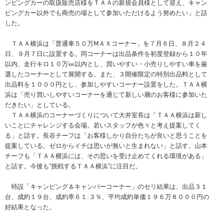
ンピングカーの取扱販売店様をＴＡＡの新規会員様として迎え、キャン
ピングカー以外でも商売の場として参加いただけるよう努めたい」と話
した。
ＴＡＡ横浜は「普通車５０万ⅯＡＸコーナー」を７月６日、８月２４
日、９月７日に設置する。同コーナーは出品条件を初度登録から１０年
以内、走行キロ１０万㎞以内とし、買いやすい・小売りしやすい車を厳
選したコーナーとして展開する。また、３開催限定の特別出品料として
出品料を１０００円とし、参加しやすいコーナー設置をした。ＴＡＡ横
浜は「売り買いしやすいコーナーを通じて新しい層のお客様に参加いた
だきたい」としている。
ＴＡＡ横浜のコーナーづくりについて大井室長は「ＴＡＡ横浜は新し
いことにチャレンジする会場。若いスタッフが色々と考え提案してく
る」と話す。長谷チーフは「お客様しかり自分たちが良いと思うことを
提案している。ゼロからイチは思いが無いと生まれない」と話す。山本
チーフも「ＴＡＡ横浜には、その思いを受け止めてくれる環境がある」
と話す。今後も“挑戦するＴＡＡ横浜”に注目だ。
特設「キャンピング＆キャンパーコーナー」のセリ結果は、出品３１
台、成約１９台、成約率６１.３％、平均成約単価１９６万８０００円の
好結果となった。