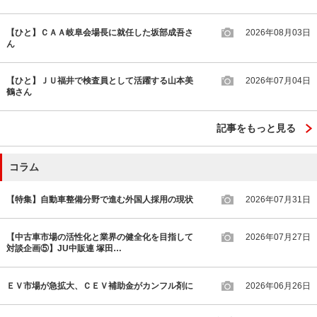
【ひと】ＣＡＡ岐阜会場長に就任した坂部成吾さ
2026年08月03日
ん
【ひと】ＪＵ福井で検査員として活躍する山本美
2026年07月04日
鶴さん
記事をもっと見る
コラム
【特集】自動車整備分野で進む外国人採用の現状
2026年07月31日
【中古車市場の活性化と業界の健全化を目指して
2026年07月27日
対談企画⑤】JU中販連 塚田…
ＥＶ市場が急拡大、ＣＥＶ補助金がカンフル剤に
2026年06月26日