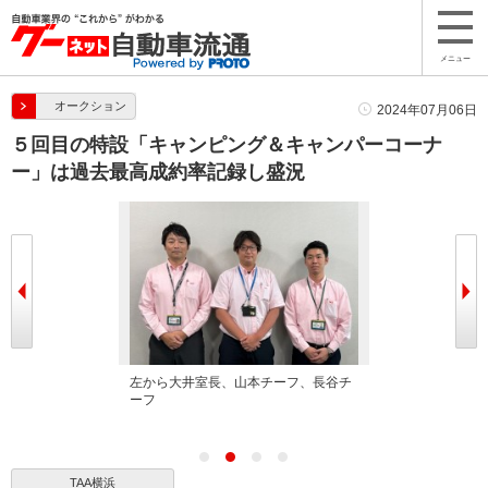
メニュー
オークション
2024年07月06日
５回目の特設「キャンピング＆キャンパーコーナ
ー」は過去最高成約率記録し盛況
集める「キャン
左から大井室長、山本チーフ、長谷チ
バラエティに富
ーナー」出品車
ーフ
が並ぶ
TAA横浜