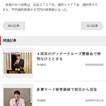
全体のセリ結果は、出品２７２７台、成約２４７７台、成約率９０.
８％、平均成約単価９６万円の高実績となった。
前の記事
次の記事
関連記事
４回目のディナークルーズ懇親会で特
別なひとときを
TAA横浜
2026年08月03日
多摩ヤード移管接続で初日から活況
TAA横浜
2026年07月11日