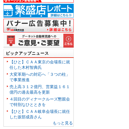
ピックアップニュース
【ひと】ＣＡＡ東京の会場長に就
任した木村智典氏
大変革期への対応へ「３つの柱」
で事業推進
売上高３１２億円、営業益１６１
億円の過去最高を更新
４回目のディナークルーズ懇親会
で特別なひとときを
【ひと】ＣＡＡ岐阜会場長に就任
した坂部成吾さん
もっと見る