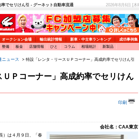
率でセリけん引 - グーネット自動車流通
2026年8月6日 [
オークション会場
輸出統計情報
新車・中古車ランキング
成功事例集
整備
板金
店舗情報
ひと
コラム
相場統計
新製品
連ニュース
> 特設「レンタ・リースＵＰコーナー」高成約率でセリけん引
スＵＰコーナー」高成約率でセリけん
印刷
会社名：CAA東京
長）は４月９日、「春