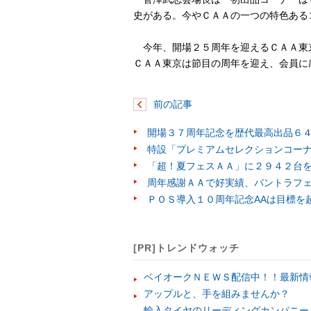
史がある。今やＣＡＡの一つの特色ある
今年、開場２５周年を迎えるＣＡＡ東
ＣＡＡ東京は節目の周年を迎え、会員に
前の記事
開場３７周年記念を歴代最高出品６
特設「プレミアムセレクションコー
「超！夏フェスＡＡ」に２９４２台
周年感謝ＡＡで好実績、バントラフ
ＰＯＳ導入１０周年記念AAは目標を
[PR]トレンドウォッチ
ベイオークＮＥＷＳ配信中！！最新情
アップルと、手を組みませんか？
輸入タイヤのリーディングカンパニー