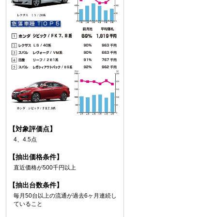
【対象評価点】
4、4.5点
【抽出価格条件】
直近価格が500千円以上
【抽出台数条件】
毎月50台以上の流通が過去6ヶ月連続し
ていること