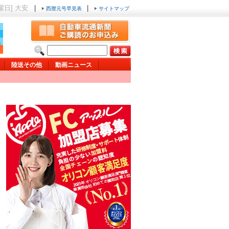
木曜日] 大安
|
|
西暦元号早見表
サイトマップ
陸送その他
動画ニュース