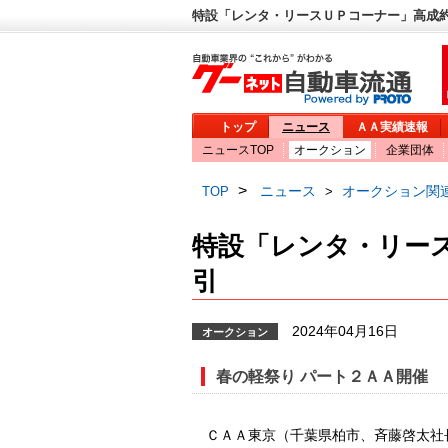
特設「レンタ・リースＵＰコーナー」高成約
トップ
ニュース
ＡＡ実績速報
ニュースTOP
オークション
企業団体
>
ニュース
オークション関
TOP
>
特設「レンタ・リー
引
2024年04月16日
オークション
春の軽祭り パート２ＡＡ開催
ＣＡＡ東京（千葉県柏市、斉藤啓太社