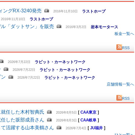
グRX-3240発売
ラストホープ
2016年11月10日
ラストホープ
2016年11月10日
デル「ダットサン」を販売
岩本モータース
2016年3月2日
板金一覧へ
RSS
ラビット・カーネットワーク
2026年7月22日
ン
ラビット・カーネットワーク
2026年7月22日
プン
ラビット・カーネットワーク
2026年7月22日
店舗情報一覧へ
RSS
に就任した木村智典氏
[
CAA東京
]
2026年8月5日
就任した坂部成吾さん
[
CAA岐阜
]
2026年8月3日
して活躍する山本美鶴さん
[
JU福井
]
2026年7月4日
ひと一覧へ