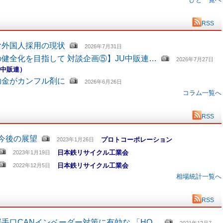
RSS
む外国人採用の現状
2026年7月31日
健全化を目指して 対談企画⑤】JU中販連…
2026年7月27日
U中販連）
助金がカンフル剤に
2026年6月26日
コラム一覧へ
RSS
と今後の展望
プロトコーポレーション
2023年1月26日
日本鉄リサイクル工業会
2023年1月19日
日本鉄リサイクル工業会
2022年12月5日
相場統計一覧へ
RSS
手口CANインベーダー対策に有効な 「HO…