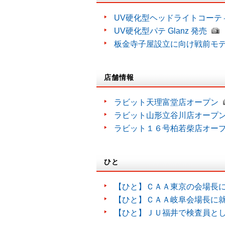
UV硬化型ヘッドライトコーティン
UV硬化型パテ Glanz 発売
板金寺子屋設立に向け戦前モ
店舗情報
ラビット天理富堂店オープン
ラビット山形立谷川店オープ
ラビット１６号柏若柴店オー
ひと
【ひと】ＣＡＡ東京の会場長
【ひと】ＣＡＡ岐阜会場長に
【ひと】ＪＵ福井で検査員と