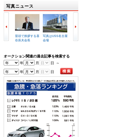
写真ニュース
冒頭で挨拶する喜
写真はUSS名古屋
船長姿に扮した濱
江の島
谷辰夫会長
会場
田会場長が感…
加者全
オークション関連の過去記事を検索する
年
月
日 ～
年
月
日