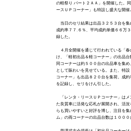
の軽祭り パート２ＡＡ」を開催した。
ースＵＰコーナー」も特設し盛大な開催
当日のセリ結果は出品３２５３台を集
成約率７７.６％、平均成約単価６６万
録した。
４月全開催を通じて行われている「春
け、「軽初出品＆軽コーナー」の出品台
同コーナーは約５００台の出品車を集め
として賑わいを見せている。また、特設
コーナー」も出品８２０台を集荷。成約
を記録し、セリをけん引した。
「レンタ・リースＵＰコーナー」はメ
た良質車に活発な応札が展開され、活況
らも買いやすいと好評を博し、注目を集
ム」の両コーナーの出品台数は１０００
菅澤武志会場長は「初出品コーナーは