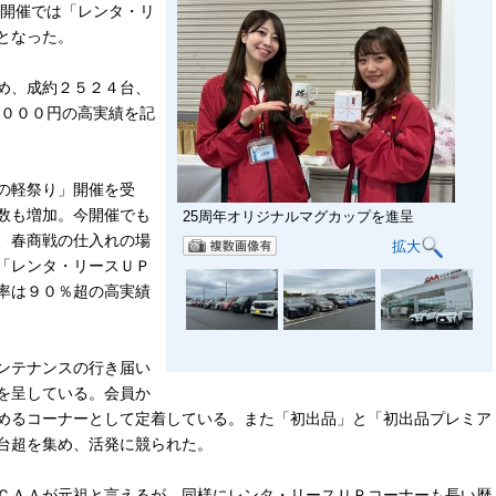
同開催では「レンタ・リ
となった。
め、成約２５２４台、
３０００円の高実績を記
の軽祭り」開催を受
数も増加。今開催でも
25周年オリジナルマグカップを進呈
、春商戦の仕入れの場
拡大
「レンタ・リースＵＰ
率は９０％超の高実績
ンテナンスの行き届い
を呈している。会員か
めるコーナーとして定着している。また「初出品」と「初出品プレミア
台超を集め、活発に競られた。
ＣＡＡが元祖と言えるが、同様にレンタ・リースＵＰコーナーも長い歴