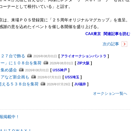
コーナーとして根付いている」と話す。
京は、来場ＰＯＳ登録賞に「２５周年オリジナルマグカップ」を進呈。
感謝の意を込めたイベントを催し各開催を盛り上げる。
CAA東京
関連記事を読む
次の記事
４２７台で飾る
[
]
2026年08月01日
アライオークションバントラ
ナー」に１０８台を集荷
[
]
2026年08月01日
ZIP大阪
を集め盛会
[
]
2026年08月01日
USS神戸
ェアなど新企画も
[
]
2026年07月31日
USS埼玉
超える５３８台を集荷
[
]
2026年07月29日
JU福井
オークション一覧へ
報掲載中！
ＡＵＴＯＷＡＹ！