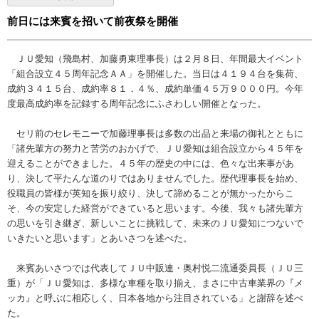
前日には来賓を招いて前夜祭を開催
ＪＵ愛知（飛島村、加藤勇東理事長）は２月８日、年間最大イベント
「組合設立４５周年記念ＡＡ」を開催した。当日は４１９４台を集荷、
成約３４１５台、成約率８１．４％、成約単価４５万９０００円。今年
度最高成約率を記録する周年記念にふさわしい開催となった。
セリ前のセレモニーで加藤理事長は多数の出品と来場の御礼とともに
「諸先輩方の努力と苦労のおかげで、ＪＵ愛知は組合設立から４５年を
迎えることができました。４５年の歴史の中には、色々な出来事があ
り、決して平たんな道のりではありませんでした。歴代理事長を始め、
役職員の皆様が英知を振り絞り、決して諦めることが無かったからこ
そ、今の安定した経営ができていると思います。今後、我々も諸先輩方
の思いを引き継ぎ、新しいことに挑戦して、未来のＪＵ愛知につないで
いきたいと思います」とあいさつを述べた。
来賓あいさつでは代表してＪＵ中販連・奥村悦二流通委員長（ＪＵ三
重）が「ＪＵ愛知は、多様な車種を取り揃え、まさに中古車業界の『メ
ッカ』と呼ぶに相応しく、日本各地から注目されている」と謝辞を述べ
た。