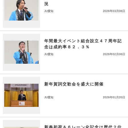
況
JU愛知
2026年03月06日
年間最大イベント組合設立４７周年記
念は成約率８２．３％
JU愛知
2026年02月06日
新年賀詞交歓会を盛大に開催
JU愛知
2026年01月20日
新春初荷＆６レーン化記念は歴代２位