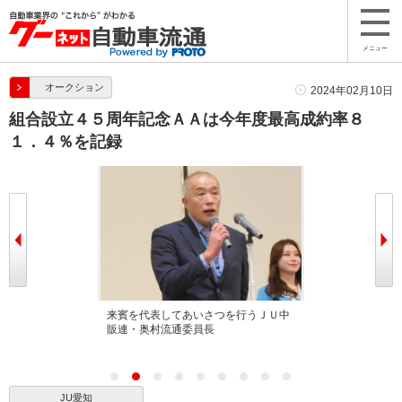
メニュー
オークション
2024年02月10日
組合設立４５周年記念ＡＡは今年度最高成約率８
１．４％を記録
べる加藤理事長
来賓を代表してあいさつを行うＪＵ中
登壇するJU愛
販連・奥村流通委員長
JU愛知