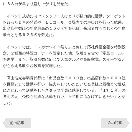
に８８台が集まり盛り上がりを見せた。
イベント成功に向けスタッフ一人ひとりが精力的に活動、ターゲット
を絞ったＤＭの発送やＴＥＬコール、会場内での声掛けを行った結果、
出品店件数は今年度最高の１０６７社を記録、来場者数も同じく今年度
最高となる９２６名を数えた。
イベントでは、「メガホワイト祭り」と称して応札保証金額を特別設
定、２種類の特設コーナーを設定した他、取引１台賞で「堂島ロール」
を進呈、また、取引台数に応じて人気グルメや高級家電、スイーツなど
がもらえる取引台数賞を実施した。
髙山浩光会場長代行は「出品台数３０００台、出品店件数１０００社
を目標として活動を行い、協力をしていただいた会員様と最後まで達成
にこだわって活動をしたスタッフ全員に感謝している。『１社１台』の
考えの元、今後も地道な活動を行い、下半期につなげていきたい」と話
した。
前の記事
次の記事