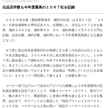
出品店件数も今年度最高の１０６７社を記録
ＵＳＳ-Ｒ名古屋（愛知県東海市、瀬田大社長）は９月２７日、「ＵＳ
Ｓ－Ｒ新会場移転６周年記念ＡＡ」を開催した。当日は３２７２台を集
荷、成約２９４３台、成約率８９．９％、成約単価１２万３０００円を
記録。出品台数、成約台数、成約率において今年度最高実績となる盛会
となった。
セリ前に髙山浩光会場長代行が挨拶に立ち多くの出品のお礼とともに
「Ｒ名古屋会場は、２００４年６月に名古屋市港区オープンし、１６年
７月に新会場として移転を行い今年で６年目を迎えることとなりまし
た。支えていただいた会員の皆様には改めてお礼申し上げます。タマ不
足や価格高騰が続いておりますが、当会場は『利用していただける会場
づくり』をスタッフ一同目指して参ります」と挨拶を述べた。
コーナー別ではグループ会社のアビヅとの連携により今年度最高の応
札保証価格を設定できたことで、対象４コーナー（ホワイト、軽ホワイ
ト、輸入車ホワイト、事故現状）に全体の半数を超える２０１４台を集
荷。あわせて、今イベントから新設した「特設プライムイエロー２０」
に１５２台、バイヤーから人気の高い「特設ディーラーイエロー２０」