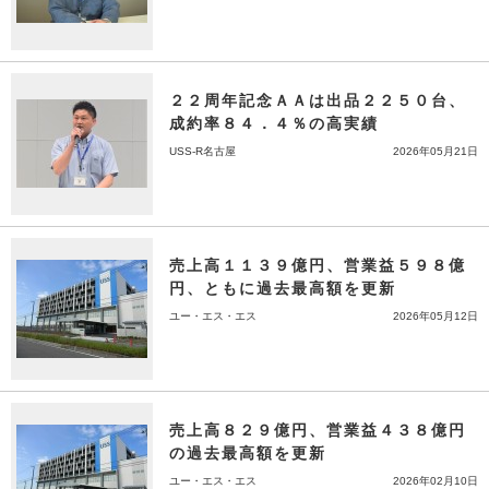
２２周年記念ＡＡは出品２２５０台、
成約率８４．４％の高実績
USS-R名古屋
2026年05月21日
売上高１１３９億円、営業益５９８億
円、ともに過去最高額を更新
ユー・エス・エス
2026年05月12日
売上高８２９億円、営業益４３８億円
の過去最高額を更新
ユー・エス・エス
2026年02月10日