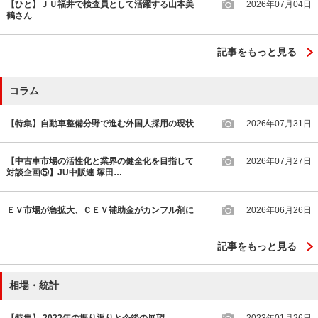
【ひと】ＪＵ福井で検査員として活躍する山本美
2026年07月04日
鶴さん
記事をもっと見る
コラム
【特集】自動車整備分野で進む外国人採用の現状
2026年07月31日
【中古車市場の活性化と業界の健全化を目指して
2026年07月27日
対談企画⑤】JU中販連 塚田…
ＥＶ市場が急拡大、ＣＥＶ補助金がカンフル剤に
2026年06月26日
記事をもっと見る
相場・統計
【特集】 2022年の振り返りと今後の展望
2023年01月26日