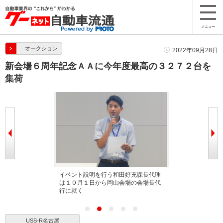
メニュー
オークション
2022年09月28日
新会場６周年記念ＡＡに今年度最高の３２７２台を
集荷
山会場長代行
イベント説明を行う和田好充課長代理
イベントに向け
は１０月１日から岡山会場の会場長代
行に就く
USS-R名古屋