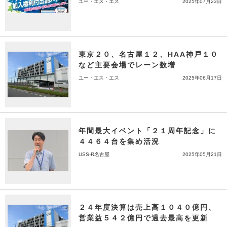
ユー・エス・エス
2025年07月23日
東京２０、名古屋１２、HAA神戸１０
など主要会場でレーン数増
ユー・エス・エス
2025年06月17日
年間最大イベント「２１周年記念」に
４４６４台を集め活況
USS-R名古屋
2025年05月21日
２４年度決算は売上高１０４０億円、
営業益５４２億円で過去最高を更新