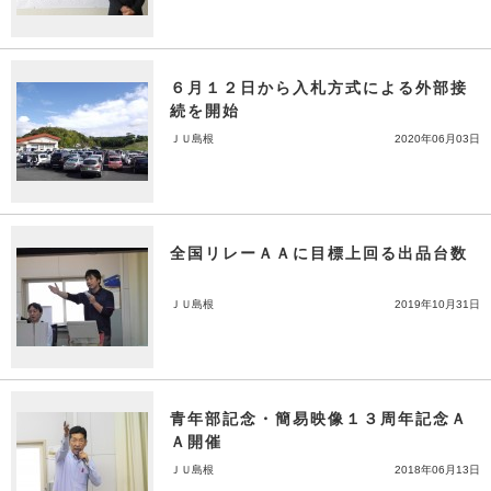
６月１２日から入札方式による外部接
続を開始
ＪＵ島根
2020年06月03日
全国リレーＡＡに目標上回る出品台数
ＪＵ島根
2019年10月31日
青年部記念・簡易映像１３周年記念Ａ
Ａ開催
ＪＵ島根
2018年06月13日