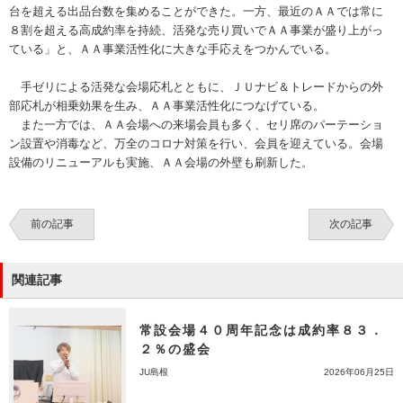
台を超える出品台数を集めることができた。一方、最近のＡＡでは常に
８割を超える高成約率を持続、活発な売り買いでＡＡ事業が盛り上がっ
ている」と、ＡＡ事業活性化に大きな手応えをつかんでいる。
手ゼリによる活発な会場応札とともに、ＪＵナビ＆トレードからの外
部応札が相乗効果を生み、ＡＡ事業活性化につなげている。
また一方では、ＡＡ会場への来場会員も多く、セリ席のパーテーショ
ン設置や消毒など、万全のコロナ対策を行い、会員を迎えている。会場
設備のリニューアルも実施、ＡＡ会場の外壁も刷新した。
前の記事
次の記事
関連記事
常設会場４０周年記念は成約率８３．
２％の盛会
JU島根
2026年06月25日