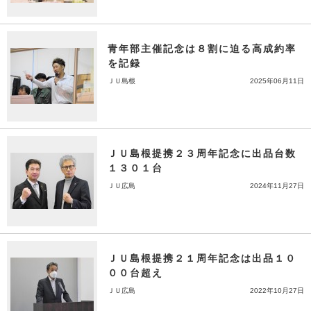
青年部主催記念は８割に迫る高成約率
を記録
ＪＵ島根
2025年06月11日
ＪＵ島根提携２３周年記念に出品台数
１３０１台
ＪＵ広島
2024年11月27日
ＪＵ島根提携２１周年記念は出品１０
００台超え
ＪＵ広島
2022年10月27日