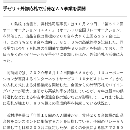
手ゼリ＋外部応札で活発なＡＡ事業を展開
ＪＵ島根（出雲市、浜村浩司理事長）は１０月２９日、「第５２７回
オートオークション（ＡＡ）」（オールＪＵ全国リレーオークション）
を開催した。出品台数は目標の２００台を大きく上回る２５７台に上
り、このうち２０９台を成約し、８１．３％の高成約率を記録した。同
会場では今年７月以降の全開催で成約率８０％超えを持続しており、当
日も多くのバイヤーたちが手ゼリに参加したほか、外部応札も活発に入
った。
同商組では、２０２０年６月１２日開催のＡＡから、ＪＵコーポレー
ションが運営するインターネットサービス「ＪＵナビ＆トレード」から
の入札方式による外部接続を開始した。全国からの外部応札でバイイン
グパワーが増大、当初から高成約率を持続しているが、今年は新車の供
給遅れなどによる中古車流通台数の減少などが影響して、これまで以上
に応札が強まり、８０％超えの高成約率を持続している状況だ。
浜村理事長は「年間１５回のＡＡ開催だが、常時２００台規模の出品
台数をコンスタントに集荷することを目指している。今回のリレーＡＡ
に際しても目標２００台に設定したが、多くの会員による協力で２５０