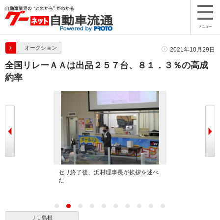
メニュー
オークション
2021年10月29日
全国リレーＡＡは出品２５７台、８１．３％の高成
約率
ー
セリ終了後、浜村理事長が挨拶を述べ
森山裕一流通委
た
ＪＵ島根