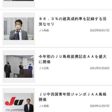
８６．３％の超高成約率を記録する活
況なセリ
ＪＵ島根
2022年06月17日
今年初のＪＵ島根提携記念ＡＡを盛大
に開催
ＪＵ広島
2021年01月28日
ＪＵ中四国青年部ジャンボＪＡＡ島根
開催
ＪＵ島根
2020年11月07日