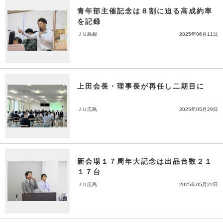
青年部主催記念は８割に迫る高成約率
を記録
ＪＵ島根
2025年06月11日
上田会長・理事長が再任し二期目に
ＪＵ広島
2025年05月29日
新会場１７周年大記念は出品台数２１
１７台
ＪＵ広島
2025年05月22日