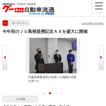
メニュー
オークション
2021年01月28日
今年初のＪＵ島根提携記念ＡＡを盛大に開催
が挨拶に立った
打越流通委員長が会員への感謝の言葉
出品ヤードには
を述べた
ＪＵ広島