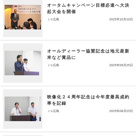
オータムキャンペーン目標必達へ大決
起大会を開催
ＪＵ広島
2025年10月10日
オールディーラー協賛記念は地元産新
米など賞品に
ＪＵ広島
2025年09月25日
映像化２４周年記念は今年度最高成約
率を記録
ＪＵ広島
2025年08月25日