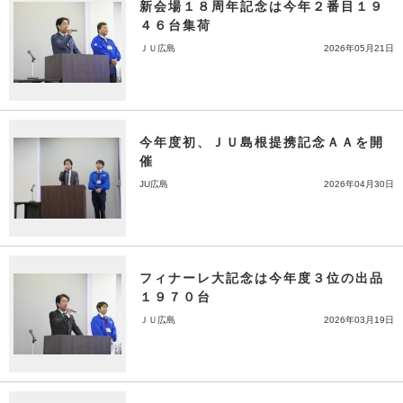
新会場１８周年記念は今年２番目１９
４６台集荷
ＪＵ広島
2026年05月21日
今年度初、ＪＵ島根提携記念ＡＡを開
催
JU広島
2026年04月30日
フィナーレ大記念は今年度３位の出品
１９７０台
ＪＵ広島
2026年03月19日