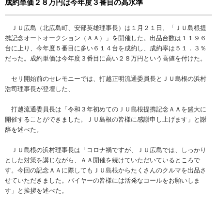
成約単価２８万円は今年度３番目の高水準
ＪＵ広島（北広島町、安部英雄理事長）は１月２１日、「ＪＵ島根提
携記念オートオークション（ＡＡ）」を開催した。出品台数は１１９６
台に上り、今年度５番目に多い６１４台を成約し、成約率は５１．３％
だった。成約単価は今年度３番目に高い２８万円という高値を付けた。
セリ開始前のセレモニーでは、打越正明流通委員長とＪＵ島根の浜村
浩司理事長が登壇した、
打越流通委員長は「令和３年初めてのＪＵ島根提携記念ＡＡを盛大に
開催することができました。ＪＵ島根の皆様に感謝申し上げます」と謝
辞を述べた。
ＪＵ島根の浜村理事長は「コロナ禍ですが、ＪＵ広島では、しっかり
とした対策を講じながら、ＡＡ開催を続けていただいているところで
す。今回の記念ＡＡに際してもＪＵ島根からたくさんのクルマを出品さ
せていただきました。バイヤーの皆様には活発なコールをお願いしま
す」と挨拶を述べた。