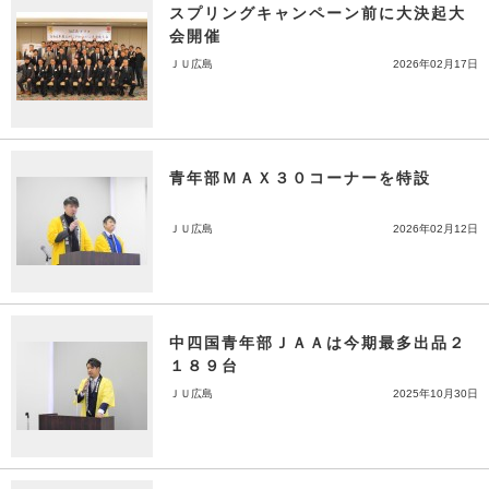
スプリングキャンペーン前に大決起大
会開催
ＪＵ広島
2026年02月17日
青年部ＭＡＸ３０コーナーを特設
ＪＵ広島
2026年02月12日
中四国青年部ＪＡＡは今期最多出品２
１８９台
ＪＵ広島
2025年10月30日