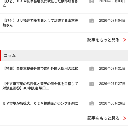
【ひと】ＣＡＡ岐阜会場長に就任した坂部成吾さ
2026年08月03日
ん
【ひと】ＪＵ福井で検査員として活躍する山本美
2026年07月04日
鶴さん
記事をもっと見る
コラム
【特集】自動車整備分野で進む外国人採用の現状
2026年07月31日
【中古車市場の活性化と業界の健全化を目指して
2026年07月27日
対談企画⑤】JU中販連 塚田…
ＥＶ市場が急拡大、ＣＥＶ補助金がカンフル剤に
2026年06月26日
記事をもっと見る