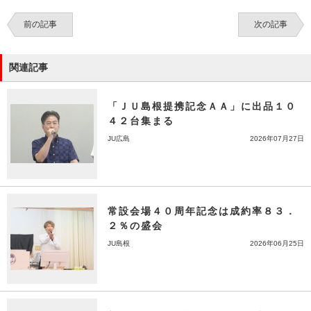
前の記事
次の記事
関連記事
「ＪＵ島根提携記念ＡＡ」に出品１０
４２台集まる
JU広島
2026年07月27日
常設会場４０周年記念は成約率８３．
２％の盛会
JU島根
2026年06月25日