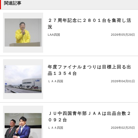
関連記事
２７周年記念に２８０１台を集荷し活
況
LAA四国
2026年05月29日
年度ファイナルまつりは目標上回る出
品１３５４台
ＬＡＡ四国
2026年04月01日
ＪＵ中四国青年部ＪＡＡは出品台数２
０９２台
ＬＡＡ四国
2026年02月25日