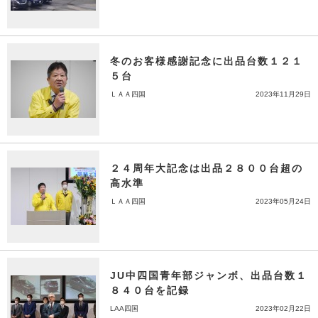
冬のお客様感謝記念に出品台数１２１
５台
ＬＡＡ四国
2023年11月29日
２４周年大記念は出品２８００台超の
高水準
ＬＡＡ四国
2023年05月24日
JU中四国青年部ジャンボ、出品台数１
８４０台を記録
LAA四国
2023年02月22日