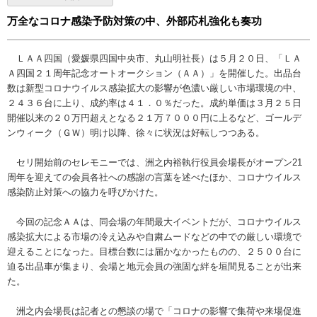
万全なコロナ感染予防対策の中、外部応札強化も奏功
ＬＡＡ四国（愛媛県四国中央市、丸山明社長）は５月２０日、「ＬＡ
Ａ四国２１周年記念オートオークション（ＡＡ）」を開催した。出品台
数は新型コロナウイルス感染拡大の影響が色濃い厳しい市場環境の中、
２４３６台に上り、成約率は４１．０％だった。成約単価は３月２５日
開催以来の２０万円超えとなる２１万７０００円に上るなど、ゴールデ
ンウィーク（ＧＷ）明け以降、徐々に状況は好転しつつある。
セリ開始前のセレモニーでは、洲之内裕執行役員会場長がオープン21
周年を迎えての会員各社への感謝の言葉を述べたほか、コロナウイルス
感染防止対策への協力を呼びかけた。
今回の記念ＡＡは、同会場の年間最大イベントだが、コロナウイルス
感染拡大による市場の冷え込みや自粛ムードなどの中での厳しい環境で
迎えることになった。目標台数には届かなかったものの、２５００台に
迫る出品車が集まり、会場と地元会員の強固な絆を垣間見ることが出来
た。
洲之内会場長は記者との懇談の場で「コロナの影響で集荷や来場促進