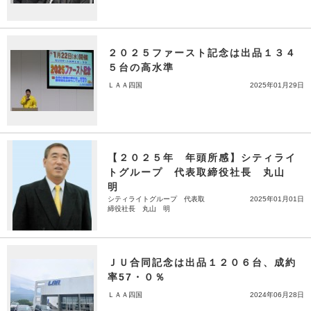
２０２５ファースト記念は出品１３４
５台の高水準
ＬＡＡ四国
2025年01月29日
【２０２５年 年頭所感】シティライ
トグループ 代表取締役社長 丸山
明
シティライトグループ 代表取
2025年01月01日
締役社長 丸山 明
ＪＵ合同記念は出品１２０６台、成約
率57・０％
ＬＡＡ四国
2024年06月28日