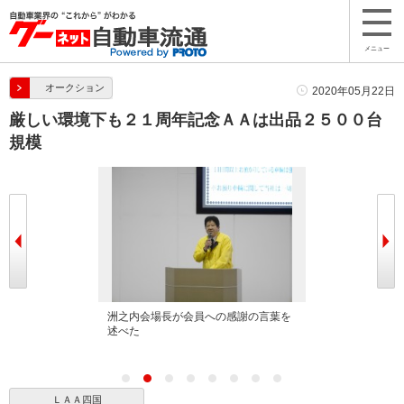
メニュー
オークション
2020年05月22日
厳しい環境下も２１周年記念ＡＡは出品２５００台
規模
Ａ四国
洲之内会場長が会員への感謝の言葉を
５月１３日から
述べた
会員から好評
ＬＡＡ四国