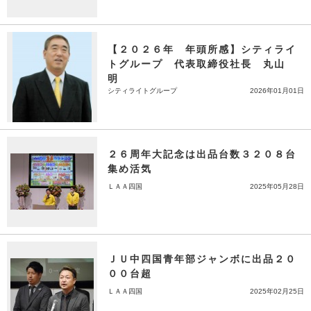
【２０２６年 年頭所感】シティライ
トグループ 代表取締役社長 丸山
明
シティライトグループ
2026年01月01日
２６周年大記念は出品台数３２０８台
集め活気
ＬＡＡ四国
2025年05月28日
ＪＵ中四国青年部ジャンボに出品２０
００台超
ＬＡＡ四国
2025年02月25日