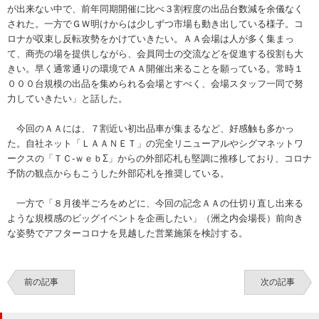
が出来ない中で、前年同期開催に比べ３割程度の出品台数減を余儀なく
された。一方でＧＷ明けからは少しずつ市場も動き出している様子。コ
ロナが収束し反転攻勢をかけていきたい。ＡＡ会場は人が多く集まっ
て、商売の場を提供しながら、会員同士の交流などを促進する役割も大
きい。早く通常通りの環境でＡＡ開催出来ることを願っている。常時１
０００台規模の出品を集められる会場とすべく、会場スタッフ一同で努
力していきたい」と話した。
今回のＡＡには、７割近い初出品車が集まるなど、好感触も多かっ
た。自社ネット「ＬＡＡＮＥＴ」の完全リニューアルやシグマネットワ
ークスの「ＴＣ-ｗｅｂΣ」からの外部応札も堅調に推移しており、コロナ
予防の観点からもこうした外部応札を推奨している。
一方で「８月後半ごろをめどに、今回の記念ＡＡの仕切り直し出来る
ような規模感のビッグイベントを企画したい」（洲之内会場長）前向き
な姿勢でアフターコロナを見越した営業施策を検討する。
前の記事
次の記事