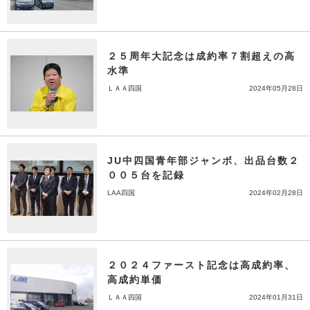
２５周年大記念は成約率７割超えの高
水準
ＬＡＡ四国
2024年05月28日
JU中四国青年部ジャンボ、出品台数２
００５台を記録
LAA四国
2024年02月28日
２０２４ファースト記念は高成約率、
高成約単価
ＬＡＡ四国
2024年01月31日